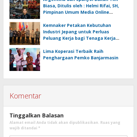
Rifai, SH
Biasa, Ditulis oleh : Helmi Rifai, SH,
Pimpinan Umum Media Online
Kalseltenginfo.com
Kemnaker Petakan Kebutuhan
Industri Jepang untuk Perluas
Peluang Kerja bagi Tenaga Kerja
Indonesia
Lima Koperasi Terbaik Raih
Penghargaan Pemko Banjarmasin
Komentar
Tinggalkan Balasan
Alamat email Anda tidak akan dipublikasikan.
Ruas yang
wajib ditandai
*