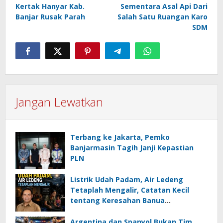
Kertak Hanyar Kab.
Sementara Asal Api Dari
Banjar Rusak Parah
Salah Satu Ruangan Karo
SDM
Jangan Lewatkan
Terbang ke Jakarta, Pemko
Banjarmasin Tagih Janji Kepastian
PLN
Listrik Udah Padam, Air Ledeng
Tetaplah Mengalir, Catatan Kecil
tentang Keresahan Banua
Menghadapi Krisis Energi dan
Ancaman Lingkungan, Oleh : Helmi
Argentina dan Spanyol Bukan Tim