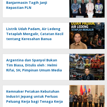
Banjarmasin Tagih Janji
Kepastian PLN
Listrik Udah Padam, Air Ledeng
Tetaplah Mengalir, Catatan Kecil
tentang Keresahan Banua
Menghadapi Krisis Energi dan
Ancaman Lingkungan, Oleh :
Helmi Rifai, SH
Argentina dan Spanyol Bukan
Tim Biasa, Ditulis oleh : Helmi
Rifai, SH, Pimpinan Umum Media
Online Kalseltenginfo.com
Kemnaker Petakan Kebutuhan
Industri Jepang untuk Perluas
Peluang Kerja bagi Tenaga Kerja
Indonesia