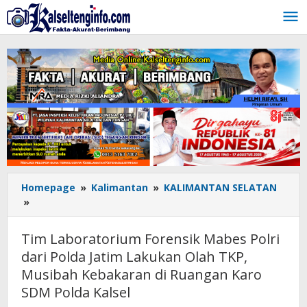
Lewati
ke
konten
Homepage
»
Kalimantan
»
KALIMANTAN SELATAN
»
Tim
Laboratorium
Forensik
Tim Laboratorium Forensik Mabes Polri
Mabes
dari Polda Jatim Lakukan Olah TKP,
Polri
Musibah Kebakaran di Ruangan Karo
dari
Polda
SDM Polda Kalsel
Jatim