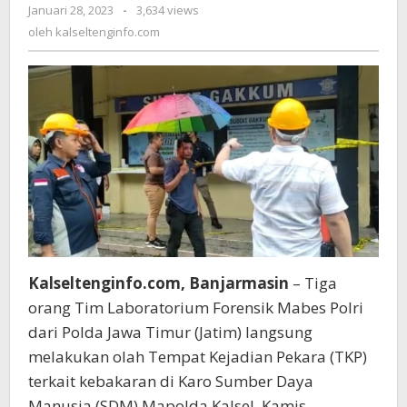
Januari 28, 2023
oleh
-
3,634 views
Lakukan
kalseltenginfo.com
oleh
Olah
kalseltenginfo.com
TKP,
Musibah
Kebakaran
di
Ruangan
Karo
SDM
Polda
Kalsel
Kalseltenginfo.com, Banjarmasin
– Tiga
orang Tim Laboratorium Forensik Mabes Polri
dari Polda Jawa Timur (Jatim) langsung
melakukan olah Tempat Kejadian Pekara (TKP)
terkait kebakaran di Karo Sumber Daya
Manusia (SDM) Mapolda Kalsel, Kamis