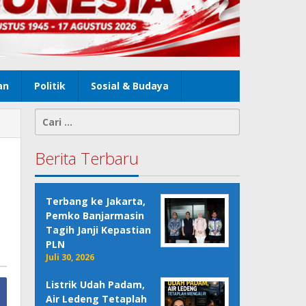
an
Politik
Sosial & Budaya
Cari
untuk:
Berita Terbaru
Terbang ke Jakarta,
Pemko Banjarmasin
Tagih Janji Kepastian
PLN
Juli 30, 2026
Listrik Udah Padam,
Air Ledeng Tetaplah