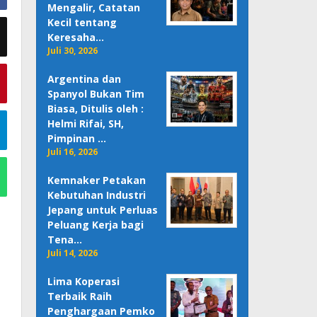
Mengalir, Catatan
Kecil tentang
Keresaha…
Juli 30, 2026
Argentina dan
Spanyol Bukan Tim
Biasa, Ditulis oleh :
Helmi Rifai, SH,
Pimpinan …
Juli 16, 2026
Kemnaker Petakan
Kebutuhan Industri
Jepang untuk Perluas
Peluang Kerja bagi
Tena…
Juli 14, 2026
Lima Koperasi
Terbaik Raih
Penghargaan Pemko