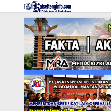
Lewati
ke
konten