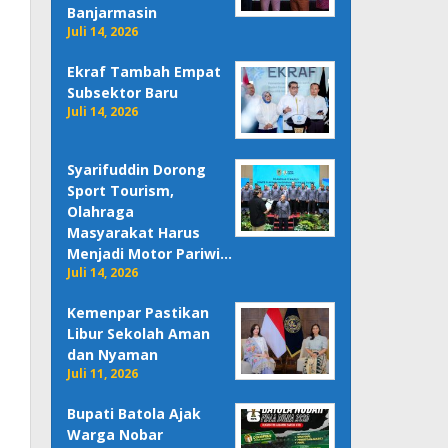
Banjarmasin
Juli 14, 2026
Ekraf Tambah Empat
Subsektor Baru
Juli 14, 2026
Syarifuddin Dorong
Sport Tourism,
Olahraga
Masyarakat Harus
Menjadi Motor Pariwi…
Juli 14, 2026
Kemenpar Pastikan
Libur Sekolah Aman
dan Nyaman
Juli 11, 2026
Bupati Batola Ajak
Warga Nobar