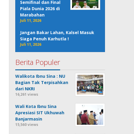
Semifinal dan Final
Piala Dunia 2026 di
Marabahan
Juli 11, 2026
Jangan Bakar Lahan, Kalsel Masuk
Siaga Penuh Karhutla !
Juli 11, 2026
Berita Populer
Walikota Ibnu Sina : NU
Bagian Tak Terpisahkan
dari NKRI
16,261 views
Wali Kota Ibnu Sina
Apresiasi SIT Ukhuwah
Banjarmasin
15,560 views