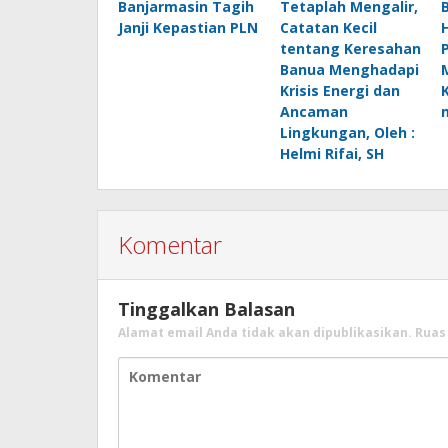
Banjarmasin Tagih
Tetaplah Mengalir,
B
Janji Kepastian PLN
Catatan Kecil
H
tentang Keresahan
Banua Menghadapi
Krisis Energi dan
Ancaman
Lingkungan, Oleh :
Helmi Rifai, SH
Komentar
Tinggalkan Balasan
Alamat email Anda tidak akan dipublikasikan.
Ruas