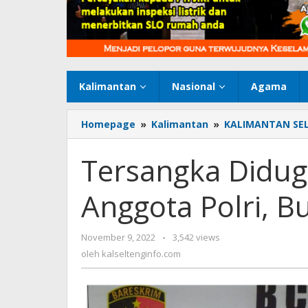
Kalimantan
Nasional
Agama
Homepage
»
Kalimantan
»
KALIMANTAN SE
Tersangka Didu
Anggota Polri, B
November 9, 2022
oleh
-
3,542 views
kalseltenginfo.com
oleh
kalseltenginfo.com