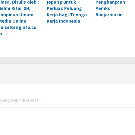
iasa, Ditulis oleh :
Jepang untuk
Penghargaan
elmi Rifai, SH,
Perluas Peluang
Pemko
Pimpinan Umum
Kerja bagi Tenaga
Banjarmasin
Media Online
Kerja Indonesia
Kalseltenginfo.co
m
 yang wajib ditandai
*