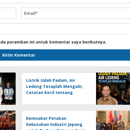
ada peramban ini untuk komentar saya berikutnya.
Listrik Udah Padam, Air
Ledeng Tetaplah Mengalir,
Catatan Kecil tentang
Keresahan Banua
Menghadapi Krisis Energi dan
Ancaman Lingkungan, Oleh :
Helmi Rifai, SH
Kemnaker Petakan
Kebutuhan Industri Jepang