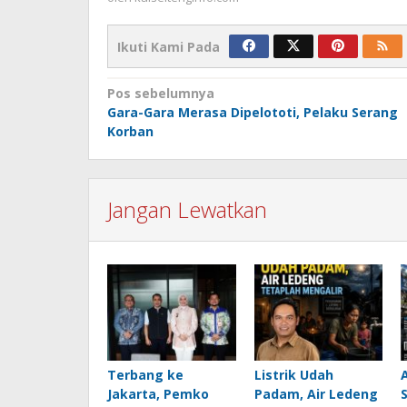
Ikuti Kami Pada
Navigasi
Pos sebelumnya
Gara-Gara Merasa Dipelototi, Pelaku Serang
pos
Korban
Jangan Lewatkan
Terbang ke
Listrik Udah
Jakarta, Pemko
Padam, Air Ledeng