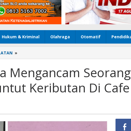
Hukum & Kriminal
Olahraga
Otomatif
Pendidik
LATAN
»
Tersangka
Diduga
Mengancam
ga Mengancam Seorang
Seorang
Anggota
untut Keributan Di Cafe
Polri,
Buntut
Keributan
Di
Cafe