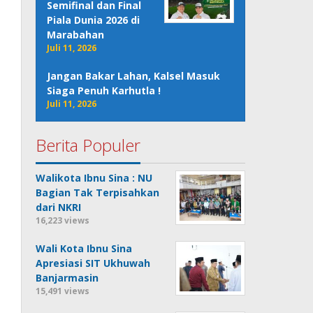
Semifinal dan Final
Piala Dunia 2026 di
Marabahan
Juli 11, 2026
Jangan Bakar Lahan, Kalsel Masuk
Siaga Penuh Karhutla !
Juli 11, 2026
Berita Populer
Walikota Ibnu Sina : NU
Bagian Tak Terpisahkan
dari NKRI
16,223 views
Wali Kota Ibnu Sina
Apresiasi SIT Ukhuwah
Banjarmasin
15,491 views