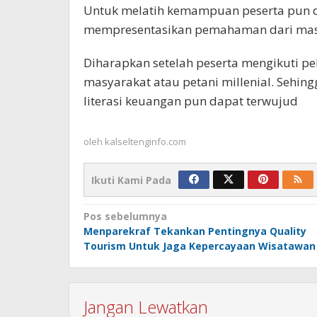
Untuk melatih kemampuan peserta pun di
mempresentasikan pemahaman dari masin
Diharapkan setelah peserta mengikuti p
masyarakat atau petani millenial. Sehin
literasi keuangan pun dapat terwujud
oleh
kalseltenginfo.com
Ikuti Kami Pada
Navigasi
Pos sebelumnya
Menparekraf Tekankan Pentingnya Quality
pos
Tourism Untuk Jaga Kepercayaan Wisatawan
Jangan Lewatkan