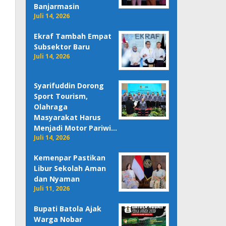
Banjarmasin
Juli 14, 2026
Ekraf Tambah Empat
Subsektor Baru
Juli 14, 2026
Syarifuddin Dorong
Sport Tourism,
Olahraga
Masyarakat Harus
Menjadi Motor Pariwi…
Juli 14, 2026
Kemenpar Pastikan
Libur Sekolah Aman
dan Nyaman
Juli 11, 2026
Bupati Batola Ajak
Warga Nobar