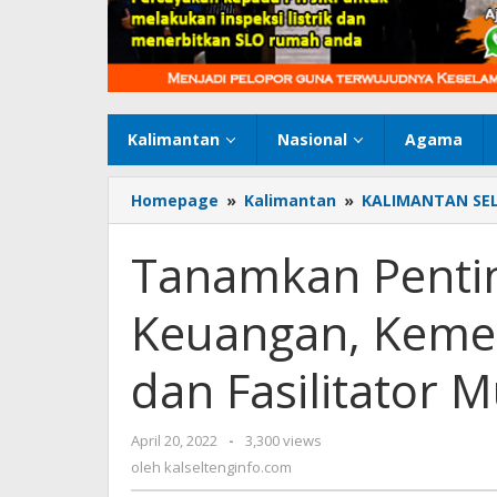
Kalimantan
Nasional
Agama
Homepage
»
Kalimantan
»
KALIMANTAN SE
Tanamkan Pentin
Keuangan, Kemen
dan Fasilitator M
April 20, 2022
oleh
-
3,300 views
kalseltenginfo.com
oleh
kalseltenginfo.com