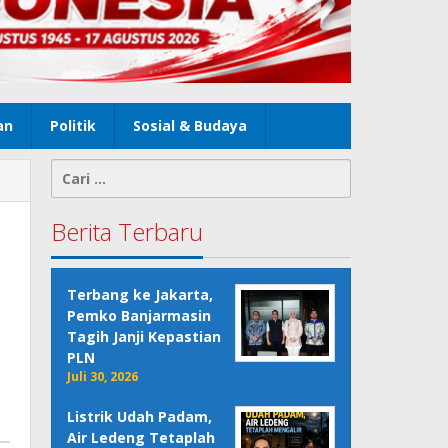
an
Politik
Sosial & Budaya
Cari
untuk:
Berita Terbaru
Terbang ke Jakarta,
Pemko Banjarmasin
Tagih Janji Kepastian
PLN
Juli 30, 2026
Listrik Udah Padam,
Air Ledeng Tetaplah