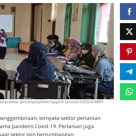
terpreneur and Employment Support Services (YESS) di BBPP
enggembiraan, ternyata sektor pertanian
lama pandemi Covid-19. Pertanian juga
saat sektor lain bertumbangan.