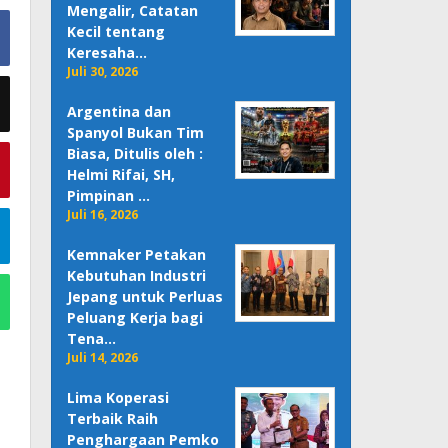
Mengalir, Catatan
Kecil tentang
Keresaha…
Juli 30, 2026
Argentina dan
Spanyol Bukan Tim
Biasa, Ditulis oleh :
Helmi Rifai, SH,
Pimpinan …
Juli 16, 2026
Kemnaker Petakan
Kebutuhan Industri
Jepang untuk Perluas
Peluang Kerja bagi
Tena…
Juli 14, 2026
Lima Koperasi
Terbaik Raih
Penghargaan Pemko