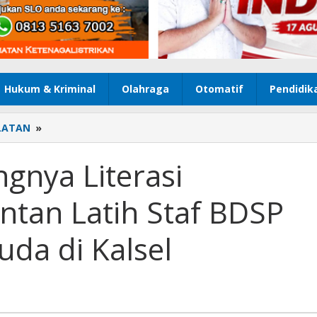
Hukum & Kriminal
Olahraga
Otomatif
Pendidik
LATAN
»
Tanamkan
Pentingnya
Literasi
gnya Literasi
Keuangan,
Kementan
tan Latih Staf BDSP
Latih
Staf
BDSP
uda di Kalsel
dan
Fasilitator
Muda
di
Kalsel