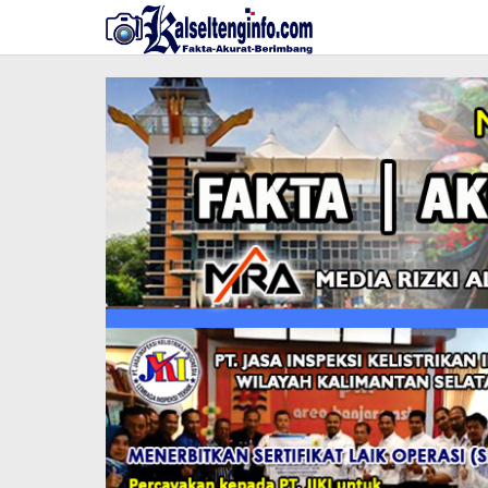
Lewati
ke
konten