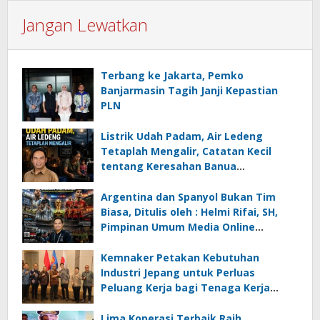
Jangan Lewatkan
Terbang ke Jakarta, Pemko
Banjarmasin Tagih Janji Kepastian
PLN
Listrik Udah Padam, Air Ledeng
Tetaplah Mengalir, Catatan Kecil
tentang Keresahan Banua
Menghadapi Krisis Energi dan
Ancaman Lingkungan, Oleh : Helmi
Argentina dan Spanyol Bukan Tim
Rifai, SH
Biasa, Ditulis oleh : Helmi Rifai, SH,
Pimpinan Umum Media Online
Kalseltenginfo.com
Kemnaker Petakan Kebutuhan
Industri Jepang untuk Perluas
Peluang Kerja bagi Tenaga Kerja
Indonesia
Lima Koperasi Terbaik Raih