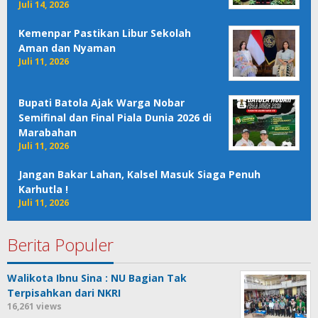
Juli 14, 2026
Kemenpar Pastikan Libur Sekolah
Aman dan Nyaman
Juli 11, 2026
Bupati Batola Ajak Warga Nobar
Semifinal dan Final Piala Dunia 2026 di
Marabahan
Juli 11, 2026
Jangan Bakar Lahan, Kalsel Masuk Siaga Penuh
Karhutla !
Juli 11, 2026
Berita Populer
Walikota Ibnu Sina : NU Bagian Tak
Terpisahkan dari NKRI
16,261 views