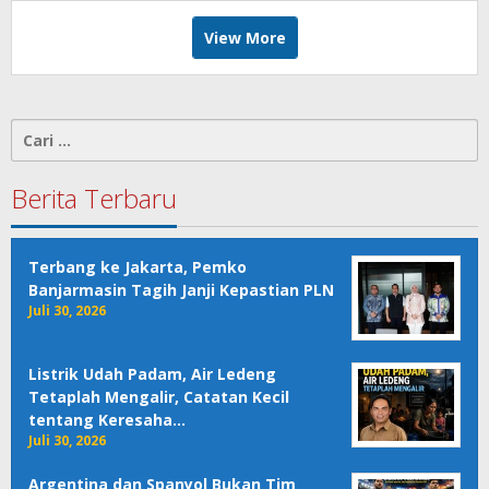
View More
Cari
untuk:
Berita Terbaru
Terbang ke Jakarta, Pemko
Banjarmasin Tagih Janji Kepastian PLN
Juli 30, 2026
Listrik Udah Padam, Air Ledeng
Tetaplah Mengalir, Catatan Kecil
tentang Keresaha…
Juli 30, 2026
Argentina dan Spanyol Bukan Tim