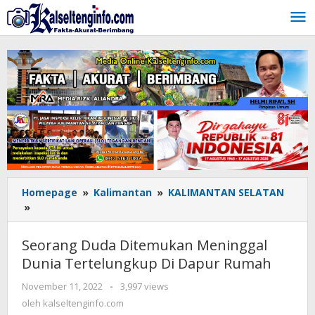
Lewati
ke
konten
Homepage
»
Kalimantan
»
KALIMANTAN SELATAN
»
Seorang
Duda
Ditemukan
Seorang Duda Ditemukan Meninggal
Meninggal
Dunia Tertelungkup Di Dapur Rumah
Dunia
Tertelungkup
November 11, 2022
oleh
-
3,997 views
Di
kalseltenginfo.com
oleh
kalseltenginfo.com
Dapur