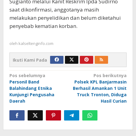
Sugianto melalui Kanit Reskrim Ipda Sudirno
saat dikonfirmasi, anggotanya masih
melakukan penyelidikan dan belum diketahui
penyebab kematian korban.
oleh
kalseltenginfo.com
Ikuti Kami Pada
Navigasi
Pos sebelumnya
Pos berikutnya
Personil Band
Polsek KPL Banjarmasin
pos
Balahindang Etnika
Berhasil Amankan 1 Unit
Kunjungi Pengusaha
Truck Tronton, Diduga
Daerah
Hasil Curian