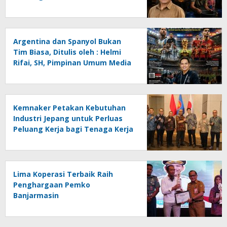
Menghadapi Krisis Energi dan
Ancaman Lingkungan, Oleh :
Helmi Rifai, SH
Argentina dan Spanyol Bukan
Tim Biasa, Ditulis oleh : Helmi
Rifai, SH, Pimpinan Umum Media
Online Kalseltenginfo.com
Kemnaker Petakan Kebutuhan
Industri Jepang untuk Perluas
Peluang Kerja bagi Tenaga Kerja
Indonesia
Lima Koperasi Terbaik Raih
Penghargaan Pemko
Banjarmasin