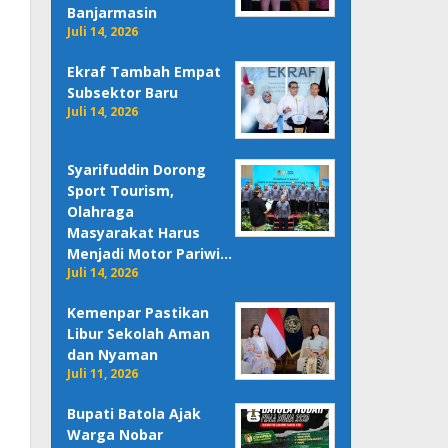
Banjarmasin
Juli 14, 2026
Ekraf Tambah Empat
Subsektor Baru
Juli 14, 2026
Syarifuddin Dorong
Sport Tourism,
Olahraga
Masyarakat Harus
Menjadi Motor Pariwi…
Juli 14, 2026
Kemenpar Pastikan
Libur Sekolah Aman
dan Nyaman
Juli 11, 2026
Bupati Batola Ajak
Warga Nobar