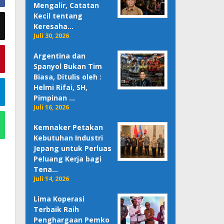
Mengalir, Catatan
Kecil tentang
Keresaha…
Juli 30, 2026
Argentina dan
Spanyol Bukan Tim
Biasa, Ditulis oleh :
Helmi Rifai, SH,
Pimpinan …
Juli 16, 2026
Kemnaker Petakan
Kebutuhan Industri
Jepang untuk Perluas
Peluang Kerja bagi
Tena…
Juli 14, 2026
Lima Koperasi
Terbaik Raih
Penghargaan Pemko