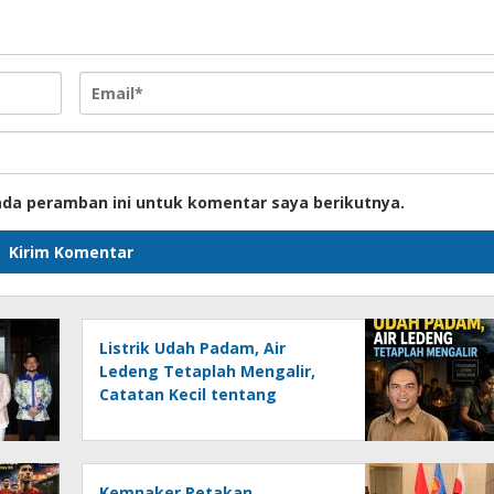
ada peramban ini untuk komentar saya berikutnya.
Listrik Udah Padam, Air
Ledeng Tetaplah Mengalir,
Catatan Kecil tentang
Keresahan Banua
Menghadapi Krisis Energi dan
Ancaman Lingkungan, Oleh :
Helmi Rifai, SH
Kemnaker Petakan