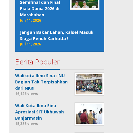
Semifinal dan Final
Piala Dunia 2026 di
Marabahan
Juli 11, 2026
Jangan Bakar Lahan, Kalsel Masuk
Siaga Penuh Karhutla !
Juli 11, 2026
Berita Populer
Walikota Ibnu Sina : NU
Bagian Tak Terpisahkan
dari NKRI
16,126 views
Wali Kota Ibnu Sina
Apresiasi SIT Ukhuwah
Banjarmasin
15,385 views