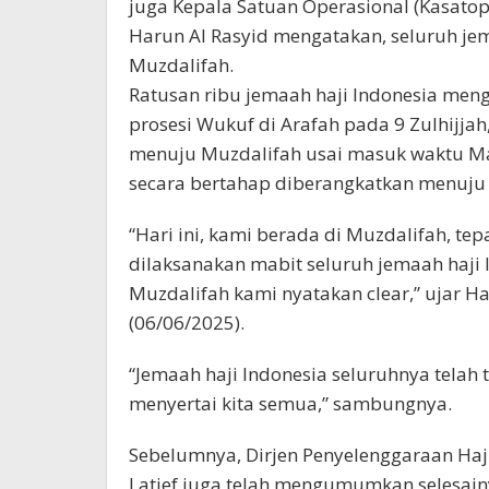
juga Kepala Satuan Operasional (Kasatop
Harun Al Rasyid mengatakan, seluruh jem
Muzdalifah.
Ratusan ribu jemaah haji Indonesia meng
prosesi Wukuf di Arafah pada 9 Zulhijja
menuju Muzdalifah usai masuk waktu Ma
secara bertahap diberangkatkan menuju
“Hari ini, kami berada di Muzdalifah, tep
dilaksanakan mabit seluruh jemaah haji I
Muzdalifah kami nyatakan clear,” ujar Ha
(06/06/2025).
“Jemaah haji Indonesia seluruhnya tela
menyertai kita semua,” sambungnya.
Sebelumnya, Dirjen Penyelenggaraan Ha
Latief juga telah mengumumkan selesainy