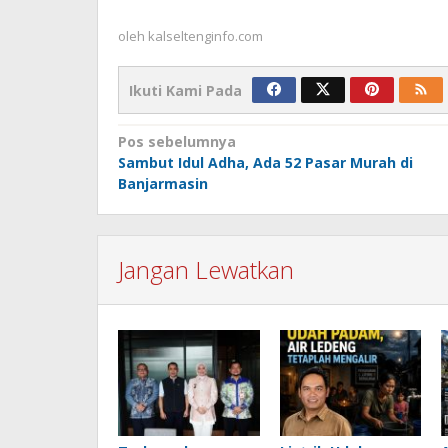
oleh
kalseltenginfo.com
Ikuti Kami Pada
Navigasi
Pos sebelumnya
Sambut Idul Adha, Ada 52 Pasar Murah di
pos
Banjarmasin
Jangan Lewatkan