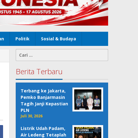
an
Politik
Sosial & Budaya
Cari
untuk:
Berita Terbaru
Terbang ke Jakarta,
Pemko Banjarmasin
Tagih Janji Kepastian
PLN
Juli 30, 2026
Listrik Udah Padam,
Air Ledeng Tetaplah