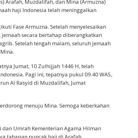
s) Arafah, Muzdalifah, dan Mina (Armuzna)
aah haji Indonesia telah meninggalkan
ikuti Fase Armuzna. Setelah menyelesaikan
h, jemaah secara bertahap diberangkatkan
grib. Setelah tengah malam, seluruh jemaah
 Mina.
atnya Jumat, 10 Zulhijjah 1446 H, telah
ndonesia. Pagi ini, tepatnya pukul 09.40 WAS,
run Al Rasyid di Muzdalifah, Jumat
h terdorong menuju Mina. Semoga keberkahan
ji dan Umrah Kementerian Agama Hilman
a tahapan puncak haji di Arafah.