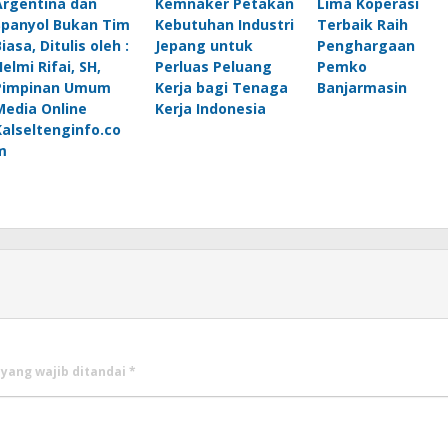
Argentina dan
Kemnaker Petakan
Lima Koperasi
Spanyol Bukan Tim
Kebutuhan Industri
Terbaik Raih
iasa, Ditulis oleh :
Jepang untuk
Penghargaan
elmi Rifai, SH,
Perluas Peluang
Pemko
Pimpinan Umum
Kerja bagi Tenaga
Banjarmasin
Media Online
Kerja Indonesia
Kalseltenginfo.co
m
 yang wajib ditandai
*