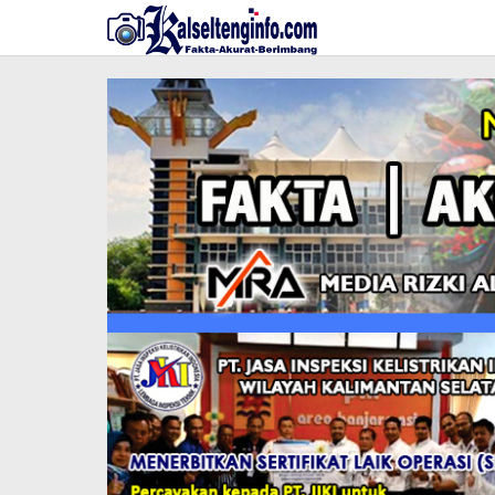
Lewati
ke
konten