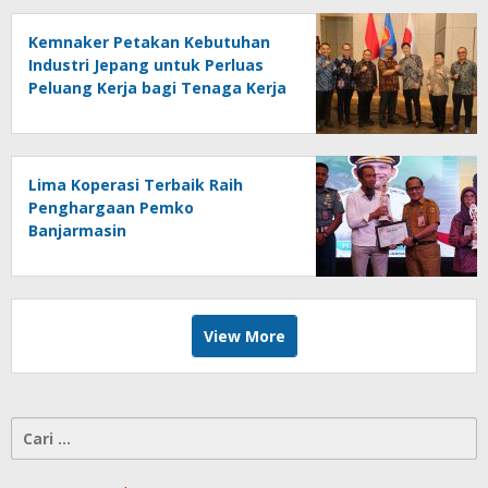
Kemnaker Petakan Kebutuhan
Industri Jepang untuk Perluas
Peluang Kerja bagi Tenaga Kerja
Indonesia
Lima Koperasi Terbaik Raih
Penghargaan Pemko
Banjarmasin
View More
Cari
untuk: