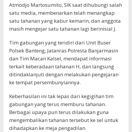
Atmodjo Martosumito, SIK saat dihubungi salah
satu media, membenarkan telah menangkap
satu tahanan yang kabur kemarin, dan anggota
masih mengejar satu tahanan lagi berinisial J.
Tim gabungan yang teridiri dari Unit Buser
Polsek Banteng, Jatanras Polresta Banjarmasin
dan Tim Macan Kalsel, mendapat informasi
terkait keberadaan tahanan H, dan langsung
ditindaklanjuti dengan melakukan pengejaran
ke tempat persembunyiannya.
Keberhasilan ini tak lepas dari kegigihan tim
gabungan yang terus memburu tahanan.
Berbagai upaya pun terus dilakukan guna
mengembalikan tahanan tersebut ke sel untuk
dihadapkan ke meja pengadilan.