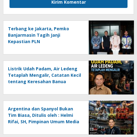
Terbang ke Jakarta, Pemko
Banjarmasin Tagih Janji
Kepastian PLN
Listrik Udah Padam, Air Ledeng
Tetaplah Mengalir, Catatan Kecil
tentang Keresahan Banua
Menghadapi Krisis Energi dan
Ancaman Lingkungan, Oleh :
Helmi Rifai, SH
Argentina dan Spanyol Bukan
Tim Biasa, Ditulis oleh : Helmi
Rifai, SH, Pimpinan Umum Media
Online Kalseltenginfo.com