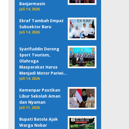
Banjarmasin
Juli 14, 2026
Ekraf Tambah Empat
Subsektor Baru
Juli 14, 2026
Syarifuddin Dorong
Sport Tourism,
Olahraga
Masyarakat Harus
Menjadi Motor Pariwi…
Juli 14, 2026
Kemenpar Pastikan
Libur Sekolah Aman
dan Nyaman
Juli 11, 2026
Bupati Batola Ajak
Warga Nobar