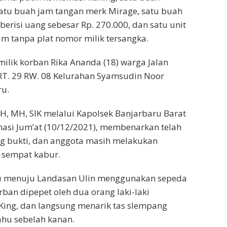
satu buah jam tangan merk Mirage, satu buah
risi uang sebesar Rp. 270.000, dan satu unit
m tanpa plat nomor milik tersangka.
milik korban Rika Ananda (18) warga Jalan
T. 29 RW. 08 Kelurahan Syamsudin Noor
ru.
H, MH, SIK melalui Kapolsek Banjarbaru Barat
asi Jum’at (10/12/2021), membenarkan telah
 bukti, dan anggota masih melakukan
g sempat kabur.
ru menuju Landasan Ulin menggunakan sepeda
rban dipepet oleh dua orang laki-laki
ng, dan langsung menarik tas slempang
ahu sebelah kanan.