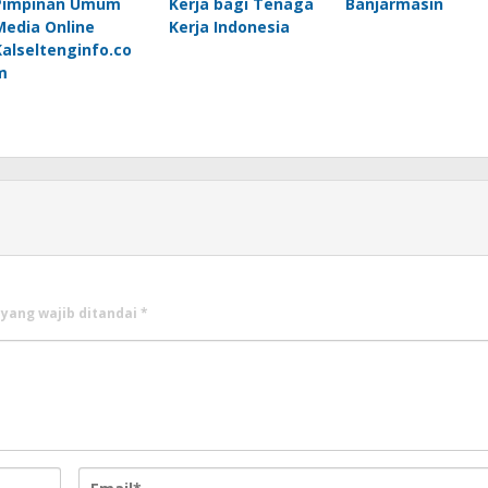
Pimpinan Umum
Kerja bagi Tenaga
Banjarmasin
Media Online
Kerja Indonesia
Kalseltenginfo.co
m
 yang wajib ditandai
*