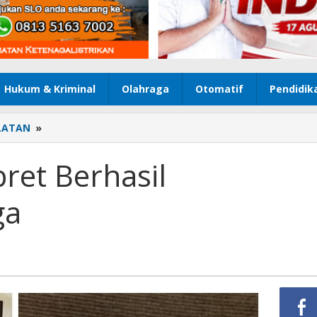
Hukum & Kriminal
Olahraga
Otomatif
Pendidik
LATAN
»
Satu
Pelaku
Jambret
ret Berhasil
Berhasil
Diamankan
ga
Warga