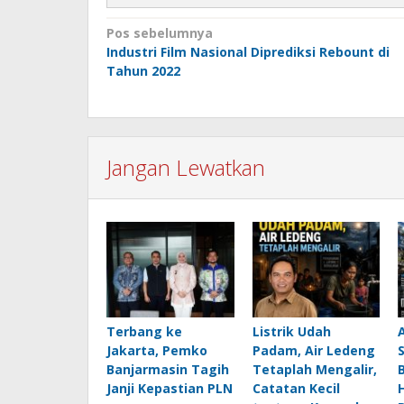
Navigasi
Pos sebelumnya
Industri Film Nasional Diprediksi Rebount di
pos
Tahun 2022
Jangan Lewatkan
Terbang ke
Listrik Udah
Jakarta, Pemko
Padam, Air Ledeng
Banjarmasin Tagih
Tetaplah Mengalir,
B
Janji Kepastian PLN
Catatan Kecil
H