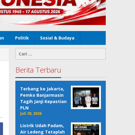
an
Politik
Sosial & Budaya
Cari
untuk:
Berita Terbaru
Terbang ke Jakarta,
Pemko Banjarmasin
Tagih Janji Kepastian
PLN
Juli 30, 2026
Listrik Udah Padam,
Air Ledeng Tetaplah