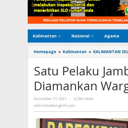
Kalimantan
Nasional
Agama
Homepage
»
Kalimantan
»
KALIMANTAN SE
Satu Pelaku Jamb
Diamankan War
Desember 11, 2021
oleh
-
4,700 views
kalseltenginfo.com
oleh
kalseltenginfo.com