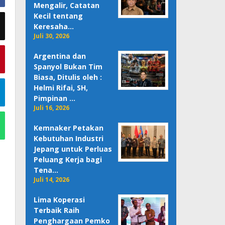
Mengalir, Catatan
Kecil tentang
Keresaha…
Juli 30, 2026
Argentina dan
Spanyol Bukan Tim
Biasa, Ditulis oleh :
Helmi Rifai, SH,
Pimpinan …
Juli 16, 2026
Kemnaker Petakan
Kebutuhan Industri
Jepang untuk Perluas
Peluang Kerja bagi
Tena…
Juli 14, 2026
Lima Koperasi
Terbaik Raih
Penghargaan Pemko