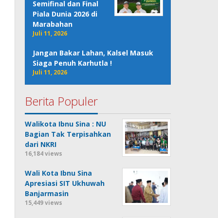
Semifinal dan Final
Piala Dunia 2026 di
Marabahan
Juli 11, 2026
Jangan Bakar Lahan, Kalsel Masuk
Siaga Penuh Karhutla !
Juli 11, 2026
Berita Populer
Walikota Ibnu Sina : NU
Bagian Tak Terpisahkan
dari NKRI
16,184 views
Wali Kota Ibnu Sina
Apresiasi SIT Ukhuwah
Banjarmasin
15,449 views