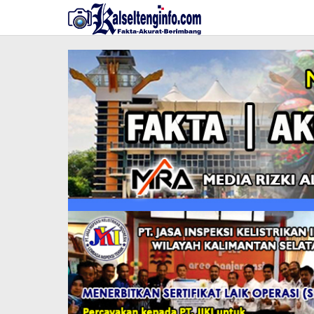
Lewati
ke
konten