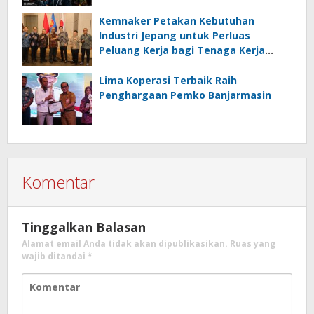
Kalseltenginfo.com
Kemnaker Petakan Kebutuhan
Industri Jepang untuk Perluas
Peluang Kerja bagi Tenaga Kerja
Indonesia
Lima Koperasi Terbaik Raih
Penghargaan Pemko Banjarmasin
Komentar
Tinggalkan Balasan
Alamat email Anda tidak akan dipublikasikan.
Ruas yang
wajib ditandai
*