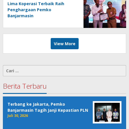
Lima Koperasi Terbaik Raih
Penghargaan Pemko
Banjarmasin
View More
Cari
untuk:
Berita Terbaru
Terbang ke Jakarta, Pemko
Banjarmasin Tagih Janji Kepastian PLN
Juli 30, 2026