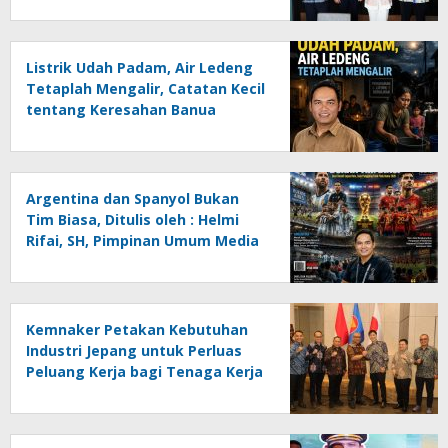
Listrik Udah Padam, Air Ledeng
Tetaplah Mengalir, Catatan Kecil
tentang Keresahan Banua
Menghadapi Krisis Energi dan
Ancaman Lingkungan, Oleh :
Helmi Rifai, SH
Argentina dan Spanyol Bukan
Tim Biasa, Ditulis oleh : Helmi
Rifai, SH, Pimpinan Umum Media
Online Kalseltenginfo.com
Kemnaker Petakan Kebutuhan
Industri Jepang untuk Perluas
Peluang Kerja bagi Tenaga Kerja
Indonesia