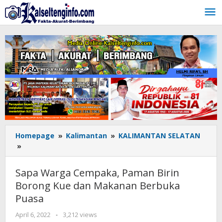
Lewati
ke
konten
Homepage
»
Kalimantan
»
KALIMANTAN SELATAN
»
Sapa
Warga
Cempaka,
Sapa Warga Cempaka, Paman Birin
Paman
Borong Kue dan Makanan Berbuka
Birin
Puasa
Borong
Kue
April 6, 2022
oleh
-
3,212 views
dan