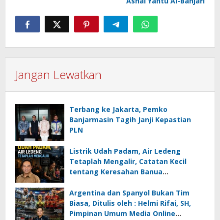
Ashal Yantu Al-Banjari
Jangan Lewatkan
Terbang ke Jakarta, Pemko
Banjarmasin Tagih Janji Kepastian
PLN
Listrik Udah Padam, Air Ledeng
Tetaplah Mengalir, Catatan Kecil
tentang Keresahan Banua
Menghadapi Krisis Energi dan
Ancaman Lingkungan, Oleh : Helmi
Argentina dan Spanyol Bukan Tim
Rifai, SH
Biasa, Ditulis oleh : Helmi Rifai, SH,
Pimpinan Umum Media Online