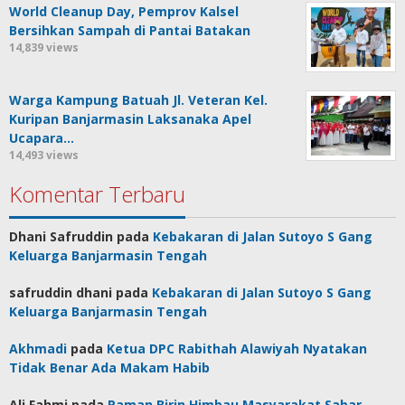
World Cleanup Day, Pemprov Kalsel
Bersihkan Sampah di Pantai Batakan
14,839 views
Warga Kampung Batuah Jl. Veteran Kel.
Kuripan Banjarmasin Laksanaka Apel
Ucapara…
14,493 views
Komentar Terbaru
Dhani Safruddin
pada
Kebakaran di Jalan Sutoyo S Gang
Keluarga Banjarmasin Tengah
safruddin dhani
pada
Kebakaran di Jalan Sutoyo S Gang
Keluarga Banjarmasin Tengah
Akhmadi
pada
Ketua DPC Rabithah Alawiyah Nyatakan
Tidak Benar Ada Makam Habib
Ali Fahmi
pada
Paman Birin Himbau Masyarakat Sabar