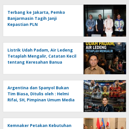
Terbang ke Jakarta, Pemko
Banjarmasin Tagih Janji
Kepastian PLN
Listrik Udah Padam, Air Ledeng
Tetaplah Mengalir, Catatan Kecil
tentang Keresahan Banua
Menghadapi Krisis Energi dan
Ancaman Lingkungan, Oleh :
Helmi Rifai, SH
Argentina dan Spanyol Bukan
Tim Biasa, Ditulis oleh : Helmi
Rifai, SH, Pimpinan Umum Media
Online Kalseltenginfo.com
Kemnaker Petakan Kebutuhan