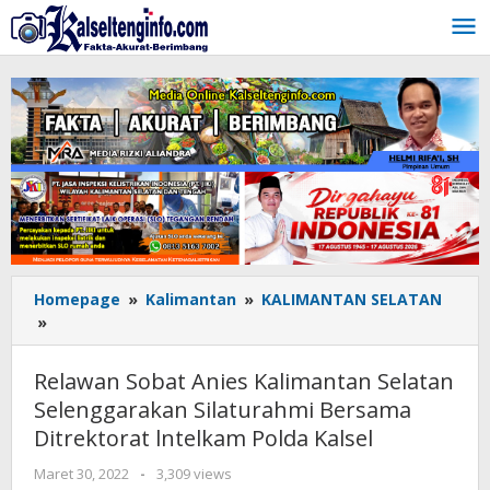
Lewati
ke
konten
Homepage
»
Kalimantan
»
KALIMANTAN SELATAN
»
Relawan
Sobat
Anies
Relawan Sobat Anies Kalimantan Selatan
Kalimantan
Selenggarakan Silaturahmi Bersama
Selatan
Ditrektorat lntelkam Polda Kalsel
Selenggarakan
Silaturahmi
Maret 30, 2022
oleh
-
3,309 views
Bersama