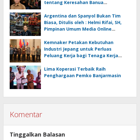
tentang Keresahan Banua
Menghadapi Krisis Energi dan
Ancaman Lingkungan, Oleh : Helmi
Argentina dan Spanyol Bukan Tim
Rifai, SH
Biasa, Ditulis oleh : Helmi Rifai, SH,
Pimpinan Umum Media Online
Kalseltenginfo.com
Kemnaker Petakan Kebutuhan
Industri Jepang untuk Perluas
Peluang Kerja bagi Tenaga Kerja
Indonesia
Lima Koperasi Terbaik Raih
Penghargaan Pemko Banjarmasin
Komentar
Tinggalkan Balasan