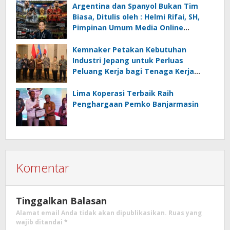
Ancaman Lingkungan, Oleh : Helmi
Argentina dan Spanyol Bukan Tim
Rifai, SH
Biasa, Ditulis oleh : Helmi Rifai, SH,
Pimpinan Umum Media Online
Kalseltenginfo.com
Kemnaker Petakan Kebutuhan
Industri Jepang untuk Perluas
Peluang Kerja bagi Tenaga Kerja
Indonesia
Lima Koperasi Terbaik Raih
Penghargaan Pemko Banjarmasin
Komentar
Tinggalkan Balasan
Alamat email Anda tidak akan dipublikasikan.
Ruas yang
wajib ditandai
*