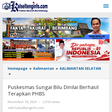
Lewati
ke
konten
Homepage
»
Kalimantan
»
KALIMANTAN SELATAN
»
Puskesmas
Sungai
Bilu
Puskesmas Sungai Bilu Dinilai Berhasil
Dinilai
Terapkan PHBS
Berhasil
Terapkan
November 19, 2024
oleh
-
2,916 views
PHBS
kalseltenginfo.com
oleh
kalseltenginfo.com