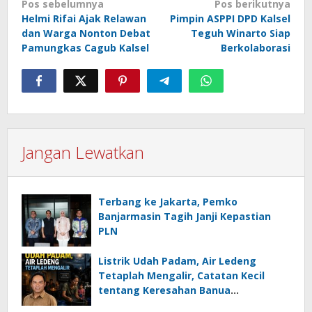
Navigasi
Pos sebelumnya
Pos berikutnya
Helmi Rifai Ajak Relawan
Pimpin ASPPI DPD Kalsel
pos
dan Warga Nonton Debat
Teguh Winarto Siap
Pamungkas Cagub Kalsel
Berkolaborasi
Jangan Lewatkan
Terbang ke Jakarta, Pemko
Banjarmasin Tagih Janji Kepastian
PLN
Listrik Udah Padam, Air Ledeng
Tetaplah Mengalir, Catatan Kecil
tentang Keresahan Banua
Menghadapi Krisis Energi dan