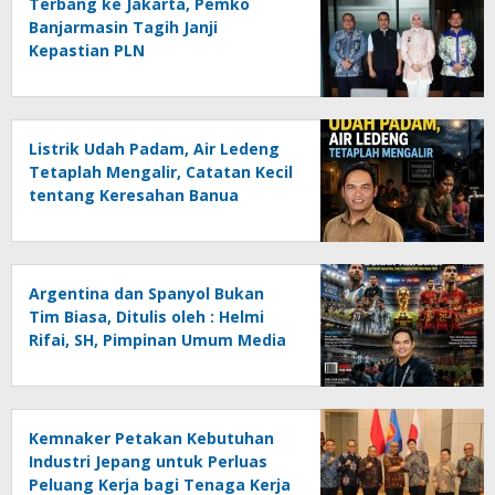
Terbang ke Jakarta, Pemko
Banjarmasin Tagih Janji
Kepastian PLN
Listrik Udah Padam, Air Ledeng
Tetaplah Mengalir, Catatan Kecil
tentang Keresahan Banua
Menghadapi Krisis Energi dan
Ancaman Lingkungan, Oleh :
Helmi Rifai, SH
Argentina dan Spanyol Bukan
Tim Biasa, Ditulis oleh : Helmi
Rifai, SH, Pimpinan Umum Media
Online Kalseltenginfo.com
Kemnaker Petakan Kebutuhan
Industri Jepang untuk Perluas
Peluang Kerja bagi Tenaga Kerja