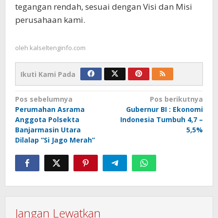
tegangan rendah, sesuai dengan Visi dan Misi
perusahaan kami.
oleh
kalseltenginfo.com
Ikuti Kami Pada
Navigasi
Pos sebelumnya
Pos berikutnya
Perumahan Asrama
Gubernur BI : Ekonomi
pos
Anggota Polsekta
Indonesia Tumbuh 4,7 –
Banjarmasin Utara
5,5%
Dilalap “Si Jago Merah”
Jangan Lewatkan