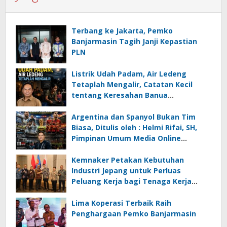
Terbang ke Jakarta, Pemko
Banjarmasin Tagih Janji Kepastian
PLN
Listrik Udah Padam, Air Ledeng
Tetaplah Mengalir, Catatan Kecil
tentang Keresahan Banua
Menghadapi Krisis Energi dan
Ancaman Lingkungan, Oleh : Helmi
Argentina dan Spanyol Bukan Tim
Rifai, SH
Biasa, Ditulis oleh : Helmi Rifai, SH,
Pimpinan Umum Media Online
Kalseltenginfo.com
Kemnaker Petakan Kebutuhan
Industri Jepang untuk Perluas
Peluang Kerja bagi Tenaga Kerja
Indonesia
Lima Koperasi Terbaik Raih
Penghargaan Pemko Banjarmasin