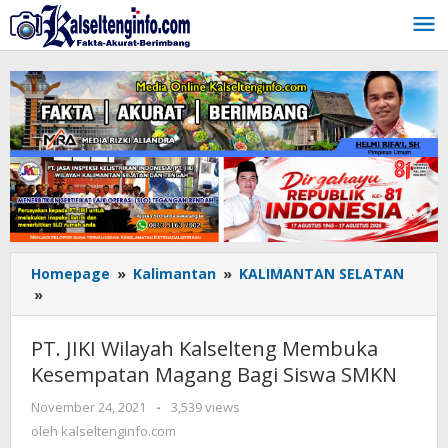
Lewati
ke
konten
Homepage
»
Kalimantan
»
KALIMANTAN SELATAN
»
PT.
JIKI
Wilayah
PT. JIKI Wilayah Kalselteng Membuka
Kalselteng
Kesempatan Magang Bagi Siswa SMKN
Membuka
Kesempatan
November 24, 2021
oleh
-
3,539 views
Magang
kalseltenginfo.com
oleh
kalseltenginfo.com
Bagi