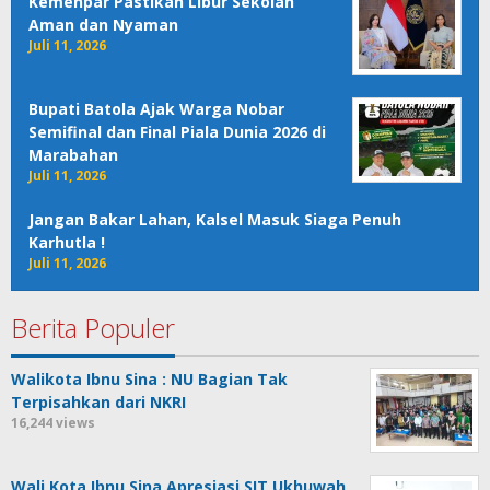
Kemenpar Pastikan Libur Sekolah
Aman dan Nyaman
Juli 11, 2026
Bupati Batola Ajak Warga Nobar
Semifinal dan Final Piala Dunia 2026 di
Marabahan
Juli 11, 2026
Jangan Bakar Lahan, Kalsel Masuk Siaga Penuh
Karhutla !
Juli 11, 2026
Berita Populer
Walikota Ibnu Sina : NU Bagian Tak
Terpisahkan dari NKRI
16,244 views
Wali Kota Ibnu Sina Apresiasi SIT Ukhuwah