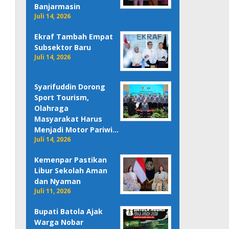
Banjarmasin
Juli 14, 2026
Ekraf Tambah Empat
Subsektor Baru
Juli 14, 2026
Syarifuddin Dorong
Sport Tourism,
Olahraga
Masyarakat Harus
Menjadi Motor Pariwi…
Juli 14, 2026
Kemenpar Pastikan
Libur Sekolah Aman
dan Nyaman
Juli 11, 2026
Bupati Batola Ajak
Warga Nobar