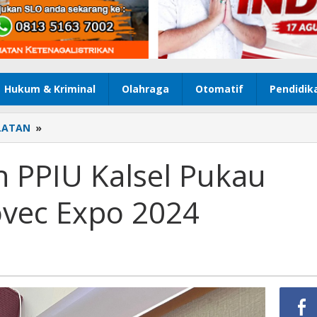
Hukum & Kriminal
Olahraga
Otomatif
Pendidik
LATAN
»
Produk
Unggulan
PPIU
 PPIU Kalsel Pukau
Kalsel
Pukau
vec Expo 2024
Pengunjung
Indovec
Expo
2024