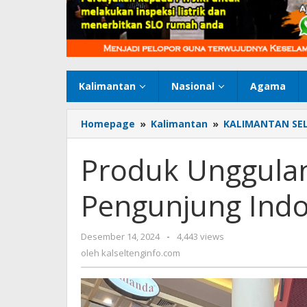
Kalimantan
Nasional
Agama
Homepage
»
Kalimantan
»
KALIMANTAN SE
Produk Unggulan
Pengunjung Indo
Desember 14, 2024
oleh
-
4,443 views
kalseltenginfo.com
oleh
kalseltenginfo.com