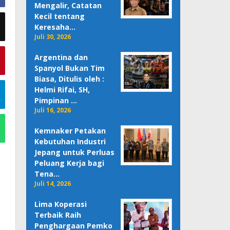
Mengalir, Catatan
Kecil tentang
Keresaha…
Juli 30, 2026
Argentina dan
Spanyol Bukan Tim
Biasa, Ditulis oleh :
Helmi Rifai, SH,
Pimpinan …
Juli 16, 2026
Kemnaker Petakan
Kebutuhan Industri
Jepang untuk Perluas
Peluang Kerja bagi
Tena…
Juli 14, 2026
Lima Koperasi
Terbaik Raih
Penghargaan Pemko