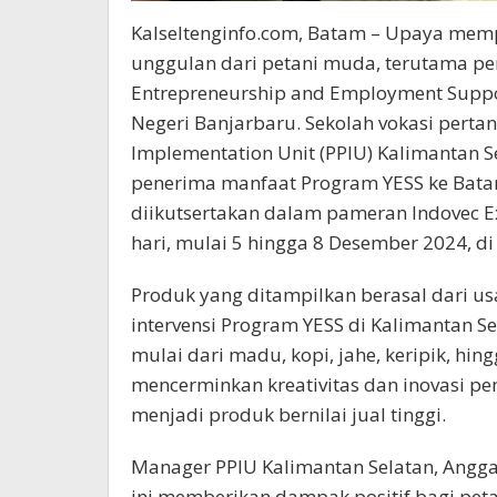
Kalseltenginfo.com, Batam – Upaya me
unggulan dari petani muda, terutama p
Entrepreneurship and Employment Suppor
Negeri Banjarbaru. Sekolah vokasi perta
Implementation Unit (PPIU) Kalimantan
penerima manfaat Program YESS ke Batam
diikutsertakan dalam pameran Indovec 
hari, mulai 5 hingga 8 Desember 2024, d
Produk yang ditampilkan berasal dari u
intervensi Program YESS di Kalimantan 
mulai dari madu, kopi, jahe, keripik, hi
mencerminkan kreativitas dan inovasi p
menjadi produk bernilai jual tinggi.
Manager PPIU Kalimantan Selatan, Angga
ini memberikan dampak positif bagi p