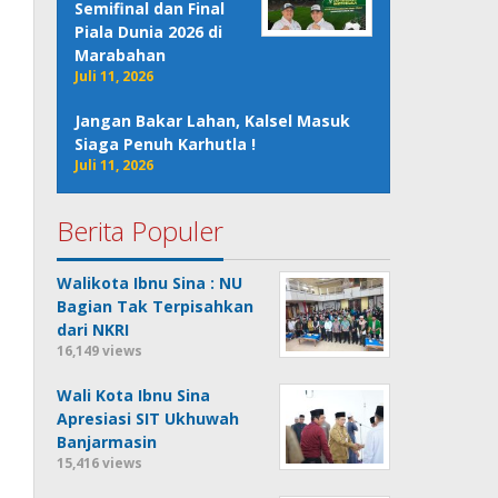
Semifinal dan Final
Piala Dunia 2026 di
Marabahan
Juli 11, 2026
Jangan Bakar Lahan, Kalsel Masuk
Siaga Penuh Karhutla !
Juli 11, 2026
Berita Populer
Walikota Ibnu Sina : NU
Bagian Tak Terpisahkan
dari NKRI
16,149 views
Wali Kota Ibnu Sina
Apresiasi SIT Ukhuwah
Banjarmasin
15,416 views