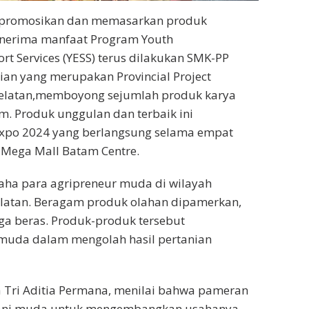
mpromosikan dan memasarkan produk
enerima manfaat Program Youth
t Services (YESS) terus dilakukan SMK-PP
nian yang merupakan Provincial Project
 Selatan,memboyong sejumlah produk karya
. Produk unggulan dan terbaik ini
Expo 2024 yang berlangsung selama empat
i Mega Mall Batam Centre.
saha para agripreneur muda di wilayah
Selatan. Beragam produk olahan dipamerkan,
ngga beras. Produk-produk tersebut
emuda dalam mengolah hasil pertanian
 Tri Aditia Permana, menilai bahwa pameran
etani muda untuk mengembangkan usahanya.