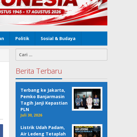
an
Politik
Sosial & Budaya
Cari
untuk:
Berita Terbaru
Terbang ke Jakarta,
Pemko Banjarmasin
Tagih Janji Kepastian
PLN
Juli 30, 2026
Listrik Udah Padam,
Air Ledeng Tetaplah