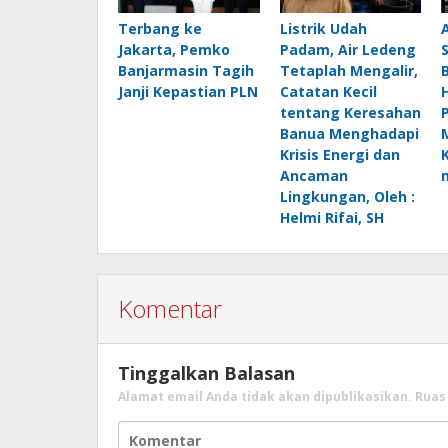
Terbang ke
Listrik Udah
Jakarta, Pemko
Padam, Air Ledeng
Banjarmasin Tagih
Tetaplah Mengalir,
B
Janji Kepastian PLN
Catatan Kecil
H
tentang Keresahan
Banua Menghadapi
Krisis Energi dan
Ancaman
Lingkungan, Oleh :
Helmi Rifai, SH
Komentar
Tinggalkan Balasan
Alamat email Anda tidak akan dipublikasikan.
Ruas