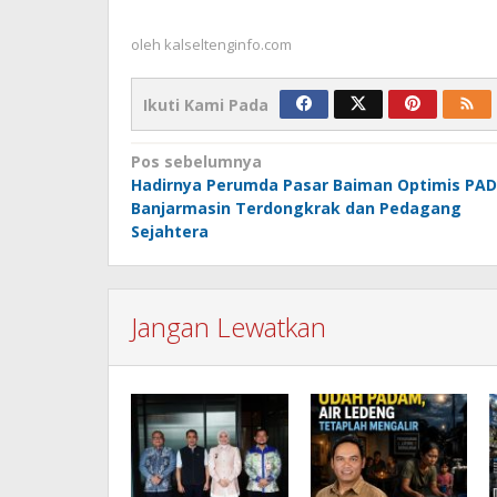
oleh
kalseltenginfo.com
Ikuti Kami Pada
Navigasi
Pos sebelumnya
Hadirnya Perumda Pasar Baiman Optimis PAD
pos
Banjarmasin Terdongkrak dan Pedagang
Sejahtera
Jangan Lewatkan