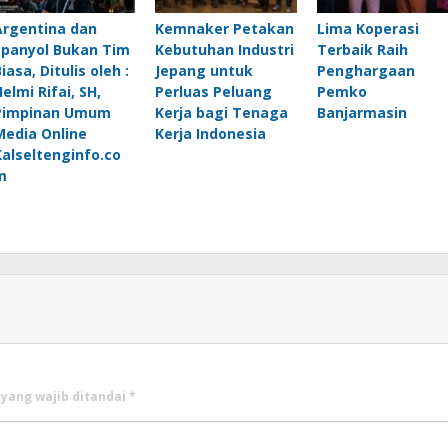
Argentina dan
Kemnaker Petakan
Lima Koperasi
Spanyol Bukan Tim
Kebutuhan Industri
Terbaik Raih
iasa, Ditulis oleh :
Jepang untuk
Penghargaan
elmi Rifai, SH,
Perluas Peluang
Pemko
Pimpinan Umum
Kerja bagi Tenaga
Banjarmasin
Media Online
Kerja Indonesia
Kalseltenginfo.co
m
 yang wajib ditandai
*