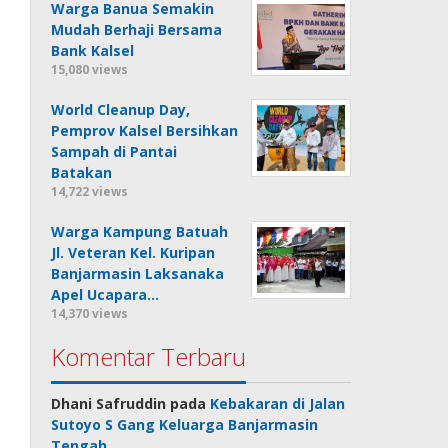
Warga Banua Semakin
Mudah Berhaji Bersama
Bank Kalsel
15,080 views
World Cleanup Day,
Pemprov Kalsel Bersihkan
Sampah di Pantai
Batakan
14,722 views
Warga Kampung Batuah
Jl. Veteran Kel. Kuripan
Banjarmasin Laksanaka
Apel Ucapara…
14,370 views
Komentar Terbaru
Dhani Safruddin
pada
Kebakaran di Jalan
Sutoyo S Gang Keluarga Banjarmasin
Tengah