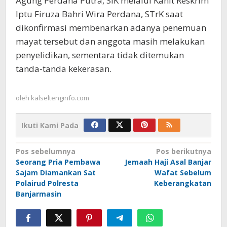
Agung Perdana Putra, SIK melalui Kanit Reskrim
Iptu Firuza Bahri Wira Perdana, STrK saat
dikonfirmasi membenarkan adanya penemuan
mayat tersebut dan anggota masih melakukan
penyelidikan, sementara tidak ditemukan
tanda-tanda kekerasan.
oleh
kalseltenginfo.com
Ikuti Kami Pada
Navigasi
Pos sebelumnya
Pos berikutnya
Seorang Pria Pembawa
Jemaah Haji Asal Banjar
pos
Sajam Diamankan Sat
Wafat Sebelum
Polairud Polresta
Keberangkatan
Banjarmasin