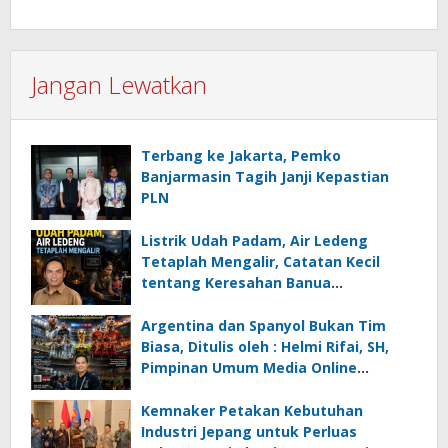
Jangan Lewatkan
Terbang ke Jakarta, Pemko
Banjarmasin Tagih Janji Kepastian
PLN
Listrik Udah Padam, Air Ledeng
Tetaplah Mengalir, Catatan Kecil
tentang Keresahan Banua
Menghadapi Krisis Energi dan
Ancaman Lingkungan, Oleh : Helmi
Argentina dan Spanyol Bukan Tim
Rifai, SH
Biasa, Ditulis oleh : Helmi Rifai, SH,
Pimpinan Umum Media Online
Kalseltenginfo.com
Kemnaker Petakan Kebutuhan
Industri Jepang untuk Perluas