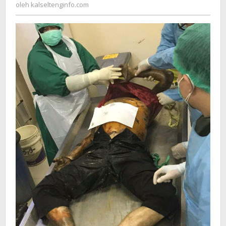
kalseltenginfo.com
oleh
kalseltenginfo.com
PHB
Banjarmasin
Barat