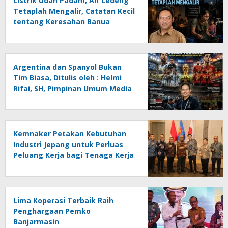
Listrik Udah Padam, Air Ledeng
Tetaplah Mengalir, Catatan Kecil
tentang Keresahan Banua
Menghadapi Krisis Energi dan
Ancaman Lingkungan, Oleh :
Helmi Rifai, SH
Argentina dan Spanyol Bukan
Tim Biasa, Ditulis oleh : Helmi
Rifai, SH, Pimpinan Umum Media
Online Kalseltenginfo.com
Kemnaker Petakan Kebutuhan
Industri Jepang untuk Perluas
Peluang Kerja bagi Tenaga Kerja
Indonesia
Lima Koperasi Terbaik Raih
Penghargaan Pemko
Banjarmasin