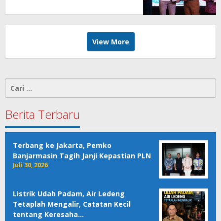
View More
Cari
untuk:
Berita Terbaru
Terbang ke Jakarta, Pemko
Banjarmasin Tagih Janji Kepastian PLN
Juli 30, 2026
Listrik Udah Padam, Air Ledeng
Tetaplah Mengalir, Catatan Kecil
tentang Keresaha…