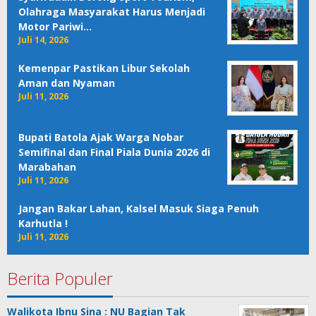
Olahraga Masyarakat Harus Menjadi
Motor Pariwi…
Juli 14, 2026
Kemenpar Pastikan Libur Sekolah
Aman dan Nyaman
Juli 11, 2026
Bupati Batola Ajak Warga Nobar
Semifinal dan Final Piala Dunia 2026 di
Marabahan
Juli 11, 2026
Jangan Bakar Lahan, Kalsel Masuk Siaga Penuh
Karhutla !
Juli 11, 2026
Berita Populer
Walikota Ibnu Sina : NU Bagian Tak