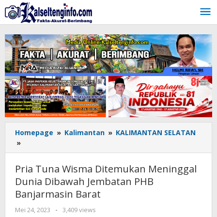
Lewati
ke
konten
Homepage
»
Kalimantan
»
KALIMANTAN SELATAN
»
Pria
Tuna
Wisma
Pria Tuna Wisma Ditemukan Meninggal
Ditemukan
Dunia Dibawah Jembatan PHB
Meninggal
Banjarmasin Barat
Dunia
Dibawah
Mei 24, 2023
oleh
-
3,409 views
Jembatan