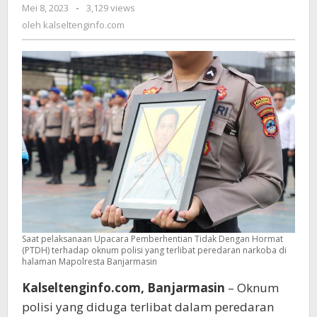
Mei 8, 2023
oleh
-
3,129 views
(PTDH)
kalseltenginfo.com
oleh
Terhadap
kalseltenginfo.com
Oknum
Polisi
Yang
Terlibat
Peredaran
Narkoba
Saat pelaksanaan Upacara Pemberhentian Tidak Dengan Hormat
(PTDH) terhadap oknum polisi yang terlibat peredaran narkoba di
halaman Mapolresta Banjarmasin
Kalseltenginfo.com, Banjarmasin
– Oknum
polisi yang diduga terlibat dalam peredaran