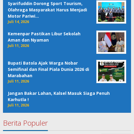
Syarifuddin Dorong Sport Tourism,
Olahraga Masyarakat Harus Menjadi
Motor Pariwi…
Juli 14, 2026
Kemenpar Pastikan Libur Sekolah
Aman dan Nyaman
Juli 11, 2026
Bupati Batola Ajak Warga Nobar
Semifinal dan Final Piala Dunia 2026 di
Marabahan
Juli 11, 2026
Jangan Bakar Lahan, Kalsel Masuk Siaga Penuh
Karhutla !
Juli 11, 2026
Berita Populer