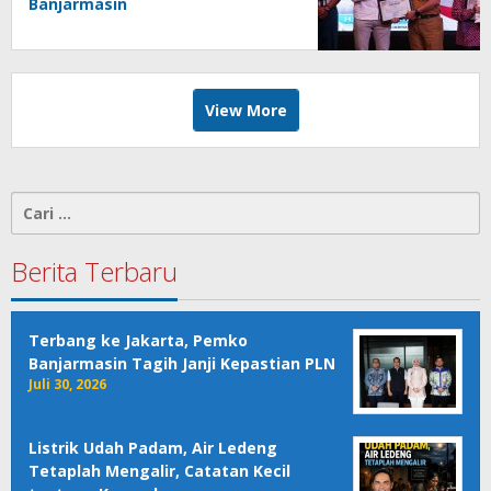
Banjarmasin
View More
Cari
untuk:
Berita Terbaru
Terbang ke Jakarta, Pemko
Banjarmasin Tagih Janji Kepastian PLN
Juli 30, 2026
Listrik Udah Padam, Air Ledeng
Tetaplah Mengalir, Catatan Kecil