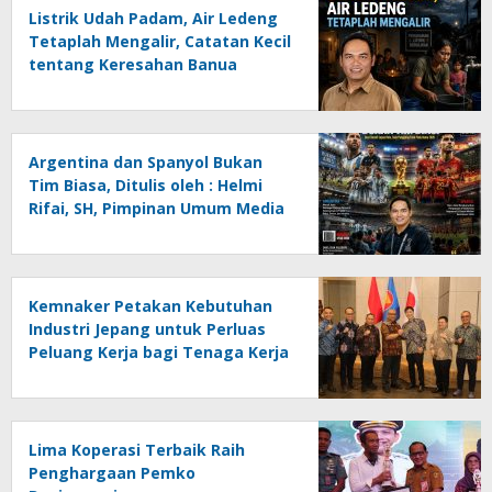
Listrik Udah Padam, Air Ledeng
Tetaplah Mengalir, Catatan Kecil
tentang Keresahan Banua
Menghadapi Krisis Energi dan
Ancaman Lingkungan, Oleh :
Helmi Rifai, SH
Argentina dan Spanyol Bukan
Tim Biasa, Ditulis oleh : Helmi
Rifai, SH, Pimpinan Umum Media
Online Kalseltenginfo.com
Kemnaker Petakan Kebutuhan
Industri Jepang untuk Perluas
Peluang Kerja bagi Tenaga Kerja
Indonesia
Lima Koperasi Terbaik Raih
Penghargaan Pemko