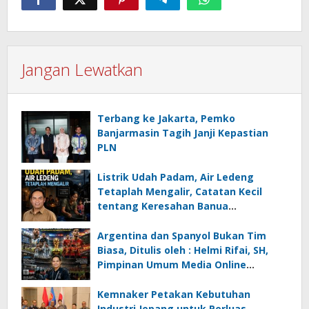
Jangan Lewatkan
Terbang ke Jakarta, Pemko
Banjarmasin Tagih Janji Kepastian
PLN
Listrik Udah Padam, Air Ledeng
Tetaplah Mengalir, Catatan Kecil
tentang Keresahan Banua
Menghadapi Krisis Energi dan
Ancaman Lingkungan, Oleh : Helmi
Argentina dan Spanyol Bukan Tim
Rifai, SH
Biasa, Ditulis oleh : Helmi Rifai, SH,
Pimpinan Umum Media Online
Kalseltenginfo.com
Kemnaker Petakan Kebutuhan
Industri Jepang untuk Perluas