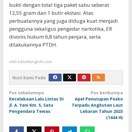
bukti dengan total tiga paket sabu seberat
12,55 gram dan 1 butir ekstasi. Atas
perbuatannya yang juga diduga kuat menjadi
pengguna sekaligus pengedar narkotika, ER
divonis hukum 6,8 tahun penjara, serta
dilakukannya PTDH.
oleh
kalseltenginfo.com
Ikuti Kami Pada
Navigasi
Pos sebelumnya
Pos berikutnya
Kecelakaan Lalu Lintas Di
Apel Penutupan Posko
pos
Jl. A. Yani Km. 5, Satu
Terpadu Angkutan Laut
Pengendara Tewas
Lebaran Tahun 2023
(1444 H)