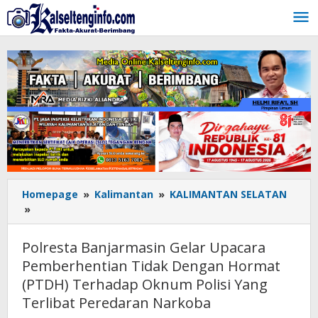
Lewati
ke
konten
Homepage
»
Kalimantan
»
KALIMANTAN SELATAN
»
Polresta
Banjarmasin
Gelar
Polresta Banjarmasin Gelar Upacara
Upacara
Pemberhentian Tidak Dengan Hormat
Pemberhentian
(PTDH) Terhadap Oknum Polisi Yang
Tidak
Dengan
Terlibat Peredaran Narkoba
Hormat