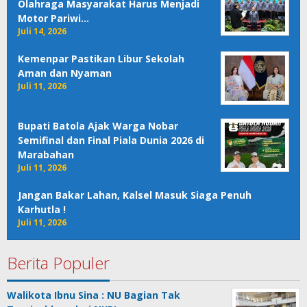
Olahraga Masyarakat Harus Menjadi
Motor Pariwi…
Juli 14, 2026
Kemenpar Pastikan Libur Sekolah
Aman dan Nyaman
Juli 11, 2026
Bupati Batola Ajak Warga Nobar
Semifinal dan Final Piala Dunia 2026 di
Marabahan
Juli 11, 2026
Jangan Bakar Lahan, Kalsel Masuk Siaga Penuh
Karhutla !
Juli 11, 2026
Berita Populer
Walikota Ibnu Sina : NU Bagian Tak