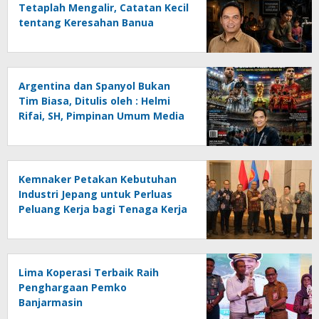
Tetaplah Mengalir, Catatan Kecil
tentang Keresahan Banua
Menghadapi Krisis Energi dan
Ancaman Lingkungan, Oleh :
Helmi Rifai, SH
Argentina dan Spanyol Bukan
Tim Biasa, Ditulis oleh : Helmi
Rifai, SH, Pimpinan Umum Media
Online Kalseltenginfo.com
Kemnaker Petakan Kebutuhan
Industri Jepang untuk Perluas
Peluang Kerja bagi Tenaga Kerja
Indonesia
Lima Koperasi Terbaik Raih
Penghargaan Pemko
Banjarmasin