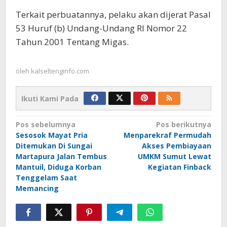
Terkait perbuatannya, pelaku akan dijerat Pasal
53 Huruf (b) Undang-Undang RI Nomor 22
Tahun 2001 Tentang Migas.
oleh
kalseltenginfo.com
Ikuti Kami Pada
Navigasi
Pos sebelumnya
Pos berikutnya
Sesosok Mayat Pria
Menparekraf Permudah
pos
Ditemukan Di Sungai
Akses Pembiayaan
Martapura Jalan Tembus
UMKM Sumut Lewat
Mantuil, Diduga Korban
Kegiatan Finback
Tenggelam Saat
Memancing