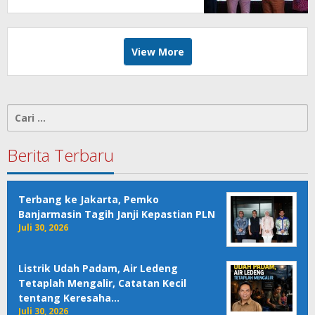
View More
Cari
untuk:
Berita Terbaru
Terbang ke Jakarta, Pemko
Banjarmasin Tagih Janji Kepastian PLN
Juli 30, 2026
Listrik Udah Padam, Air Ledeng
Tetaplah Mengalir, Catatan Kecil
tentang Keresaha…
Juli 30, 2026