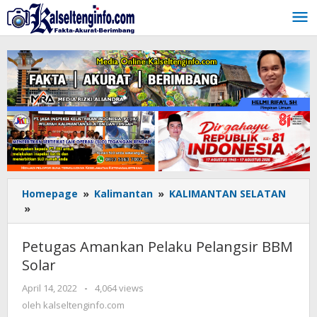
Lewati
ke
konten
Homepage
»
Kalimantan
»
KALIMANTAN SELATAN
»
Petugas
Amankan
Pelaku
Petugas Amankan Pelaku Pelangsir BBM
Pelangsir
Solar
BBM
Solar
April 14, 2022
oleh
-
4,064 views
kalseltenginfo.com
oleh
kalseltenginfo.com