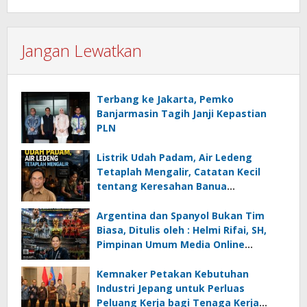
Jangan Lewatkan
Terbang ke Jakarta, Pemko
Banjarmasin Tagih Janji Kepastian
PLN
Listrik Udah Padam, Air Ledeng
Tetaplah Mengalir, Catatan Kecil
tentang Keresahan Banua
Menghadapi Krisis Energi dan
Ancaman Lingkungan, Oleh : Helmi
Argentina dan Spanyol Bukan Tim
Rifai, SH
Biasa, Ditulis oleh : Helmi Rifai, SH,
Pimpinan Umum Media Online
Kalseltenginfo.com
Kemnaker Petakan Kebutuhan
Industri Jepang untuk Perluas
Peluang Kerja bagi Tenaga Kerja