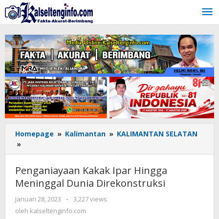
Lewati
ke
konten
Homepage
»
Kalimantan
»
KALIMANTAN SELATAN
»
Penganiayaan
Kakak
Ipar
Penganiayaan Kakak Ipar Hingga
Hingga
Meninggal Dunia Direkonstruksi
Meninggal
Dunia
Januari 28, 2023
oleh
-
3,227 views
Direkonstruksi
kalseltenginfo.com
oleh
kalseltenginfo.com