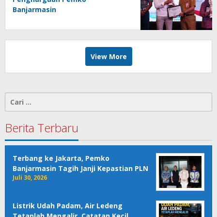
Banjarmasin
View More
Cari
untuk:
Berita Terbaru
Terbang ke Jakarta, Pemko
Banjarmasin Tagih Janji Kepastian PLN
Juli 30, 2026
Listrik Udah Padam, Air Ledeng
Tetaplah Mengalir, Catatan Kecil