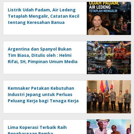
Listrik Udah Padam, Air Ledeng
Tetaplah Mengalir, Catatan Kecil
tentang Keresahan Banua
Menghadapi Krisis Energi dan
Ancaman Lingkungan, Oleh :
Helmi Rifai, SH
Argentina dan Spanyol Bukan
Tim Biasa, Ditulis oleh : Helmi
Rifai, SH, Pimpinan Umum Media
Online Kalseltenginfo.com
Kemnaker Petakan Kebutuhan
Industri Jepang untuk Perluas
Peluang Kerja bagi Tenaga Kerja
Indonesia
Lima Koperasi Terbaik Raih
Penghargaan Pemko