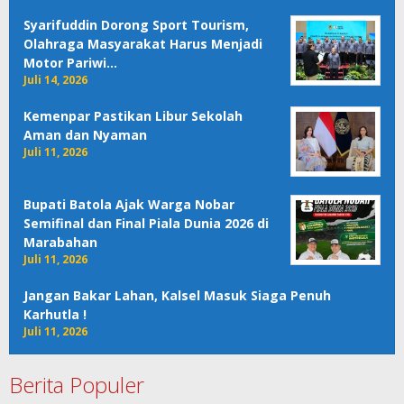
Syarifuddin Dorong Sport Tourism,
Olahraga Masyarakat Harus Menjadi
Motor Pariwi…
Juli 14, 2026
Kemenpar Pastikan Libur Sekolah
Aman dan Nyaman
Juli 11, 2026
Bupati Batola Ajak Warga Nobar
Semifinal dan Final Piala Dunia 2026 di
Marabahan
Juli 11, 2026
Jangan Bakar Lahan, Kalsel Masuk Siaga Penuh
Karhutla !
Juli 11, 2026
Berita Populer