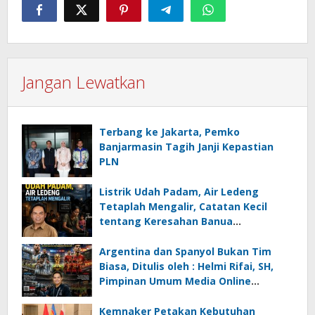
Jangan Lewatkan
Terbang ke Jakarta, Pemko
Banjarmasin Tagih Janji Kepastian
PLN
Listrik Udah Padam, Air Ledeng
Tetaplah Mengalir, Catatan Kecil
tentang Keresahan Banua
Menghadapi Krisis Energi dan
Ancaman Lingkungan, Oleh : Helmi
Argentina dan Spanyol Bukan Tim
Rifai, SH
Biasa, Ditulis oleh : Helmi Rifai, SH,
Pimpinan Umum Media Online
Kalseltenginfo.com
Kemnaker Petakan Kebutuhan