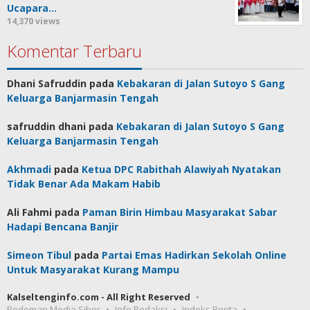
Ucapara…
14,370 views
Komentar Terbaru
Dhani Safruddin
pada
Kebakaran di Jalan Sutoyo S Gang
Keluarga Banjarmasin Tengah
safruddin dhani
pada
Kebakaran di Jalan Sutoyo S Gang
Keluarga Banjarmasin Tengah
Akhmadi
pada
Ketua DPC Rabithah Alawiyah Nyatakan
Tidak Benar Ada Makam Habib
Ali Fahmi
pada
Paman Birin Himbau Masyarakat Sabar
Hadapi Bencana Banjir
Simeon Tibul
pada
Partai Emas Hadirkan Sekolah Online
Untuk Masyarakat Kurang Mampu
Kalseltenginfo.com - All Right Reserved
Pedoman Media Siber
Info Redaksi
Indeks Berita