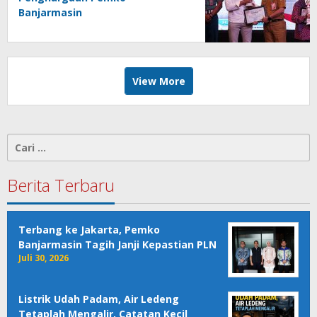
Banjarmasin
View More
Cari
untuk:
Berita Terbaru
Terbang ke Jakarta, Pemko
Banjarmasin Tagih Janji Kepastian PLN
Juli 30, 2026
Listrik Udah Padam, Air Ledeng
Tetaplah Mengalir, Catatan Kecil