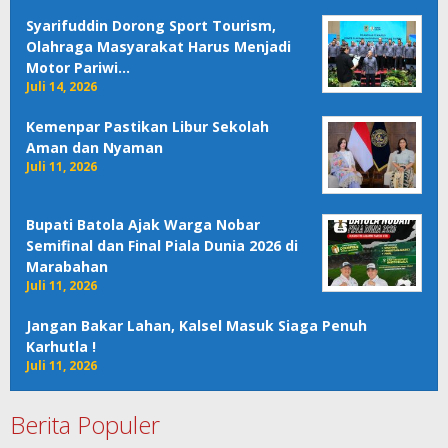
Syarifuddin Dorong Sport Tourism,
Olahraga Masyarakat Harus Menjadi
Motor Pariwi…
Juli 14, 2026
Kemenpar Pastikan Libur Sekolah
Aman dan Nyaman
Juli 11, 2026
Bupati Batola Ajak Warga Nobar
Semifinal dan Final Piala Dunia 2026 di
Marabahan
Juli 11, 2026
Jangan Bakar Lahan, Kalsel Masuk Siaga Penuh
Karhutla !
Juli 11, 2026
Berita Populer