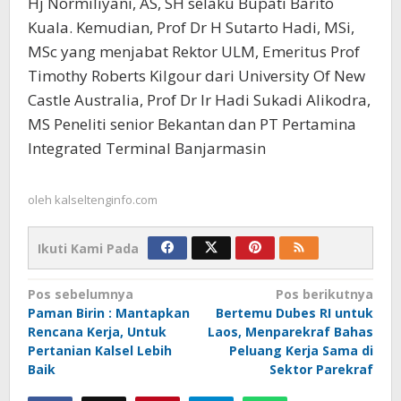
Hj Normiliyani, AS, SH selaku Bupati Barito
Kuala. Kemudian, Prof Dr H Sutarto Hadi, MSi,
MSc yang menjabat Rektor ULM, Emeritus Prof
Timothy Roberts Kilgour dari University Of New
Castle Australia, Prof Dr Ir Hadi Sukadi Alikodra,
MS Peneliti senior Bekantan dan PT Pertamina
Integrated Terminal Banjarmasin
oleh
kalseltenginfo.com
Ikuti Kami Pada
Navigasi
Pos sebelumnya
Pos berikutnya
Paman Birin : Mantapkan
Bertemu Dubes RI untuk
pos
Rencana Kerja, Untuk
Laos, Menparekraf Bahas
Pertanian Kalsel Lebih
Peluang Kerja Sama di
Baik
Sektor Parekraf