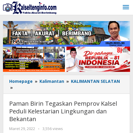
Lewati
ke
konten
Homepage
»
Kalimantan
»
KALIMANTAN SELATAN
»
Paman
Birin
Tegaskan
Paman Birin Tegaskan Pemprov Kalsel
Pemprov
Peduli Kelestarian Lingkungan dan
Kalsel
Bekantan
Peduli
Kelestarian
Maret 29, 2022
oleh
-
3,556 views
Lingkungan