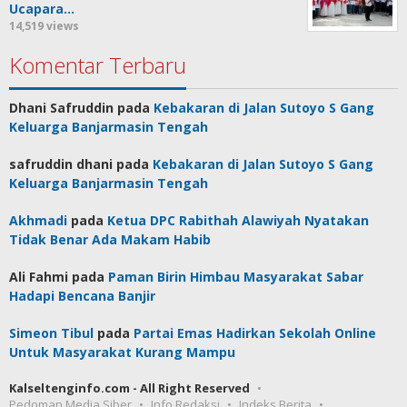
Ucapara…
14,519 views
Komentar Terbaru
Dhani Safruddin
pada
Kebakaran di Jalan Sutoyo S Gang
Keluarga Banjarmasin Tengah
safruddin dhani
pada
Kebakaran di Jalan Sutoyo S Gang
Keluarga Banjarmasin Tengah
Akhmadi
pada
Ketua DPC Rabithah Alawiyah Nyatakan
Tidak Benar Ada Makam Habib
Ali Fahmi
pada
Paman Birin Himbau Masyarakat Sabar
Hadapi Bencana Banjir
Simeon Tibul
pada
Partai Emas Hadirkan Sekolah Online
Untuk Masyarakat Kurang Mampu
Kalseltenginfo.com - All Right Reserved
Pedoman Media Siber
Info Redaksi
Indeks Berita