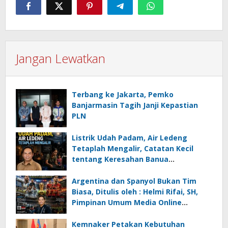
Jangan Lewatkan
Terbang ke Jakarta, Pemko
Banjarmasin Tagih Janji Kepastian
PLN
Listrik Udah Padam, Air Ledeng
Tetaplah Mengalir, Catatan Kecil
tentang Keresahan Banua
Menghadapi Krisis Energi dan
Ancaman Lingkungan, Oleh : Helmi
Argentina dan Spanyol Bukan Tim
Rifai, SH
Biasa, Ditulis oleh : Helmi Rifai, SH,
Pimpinan Umum Media Online
Kalseltenginfo.com
Kemnaker Petakan Kebutuhan