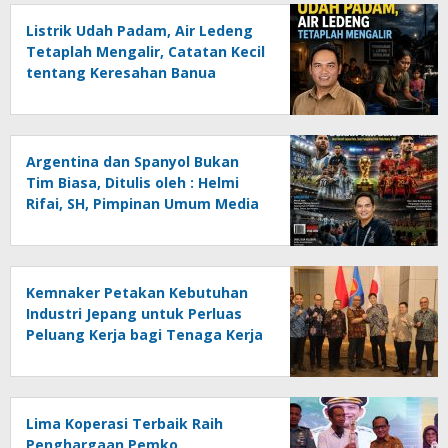
Listrik Udah Padam, Air Ledeng
Tetaplah Mengalir, Catatan Kecil
tentang Keresahan Banua
Menghadapi Krisis Energi dan
Ancaman Lingkungan, Oleh :
Helmi Rifai, SH
Argentina dan Spanyol Bukan
Tim Biasa, Ditulis oleh : Helmi
Rifai, SH, Pimpinan Umum Media
Online Kalseltenginfo.com
Kemnaker Petakan Kebutuhan
Industri Jepang untuk Perluas
Peluang Kerja bagi Tenaga Kerja
Indonesia
Lima Koperasi Terbaik Raih
Penghargaan Pemko