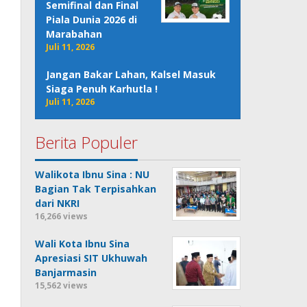
Semifinal dan Final
Piala Dunia 2026 di
Marabahan
Juli 11, 2026
Jangan Bakar Lahan, Kalsel Masuk
Siaga Penuh Karhutla !
Juli 11, 2026
Berita Populer
Walikota Ibnu Sina : NU
Bagian Tak Terpisahkan
dari NKRI
16,266 views
Wali Kota Ibnu Sina
Apresiasi SIT Ukhuwah
Banjarmasin
15,562 views