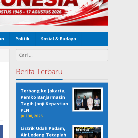
an
Politik
Sosial & Budaya
Cari
untuk:
Berita Terbaru
Terbang ke Jakarta,
Pemko Banjarmasin
Tagih Janji Kepastian
PLN
Juli 30, 2026
Listrik Udah Padam,
Air Ledeng Tetaplah