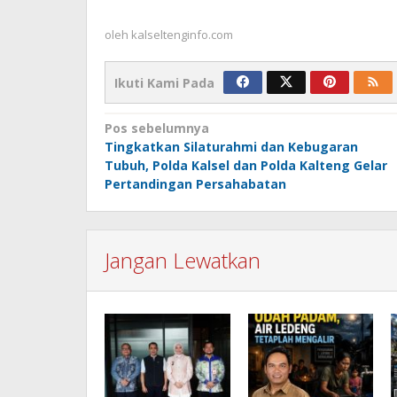
oleh
kalseltenginfo.com
Ikuti Kami Pada
Navigasi
Pos sebelumnya
Tingkatkan Silaturahmi dan Kebugaran
pos
Tubuh, Polda Kalsel dan Polda Kalteng Gelar
Pertandingan Persahabatan
Jangan Lewatkan