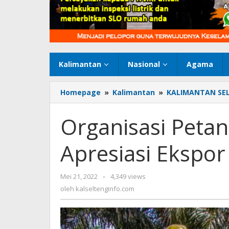
Kalimantan
Nasional
Agama
Homepage
»
Kalimantan
»
KALIMANTAN SE
Organisasi Petani
Apresiasi Ekspor
Mei 21, 2022
oleh
-
4,349 views
kalseltenginfo.com
oleh
kalseltenginfo.com