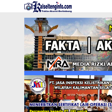
Lewati
ke
konten