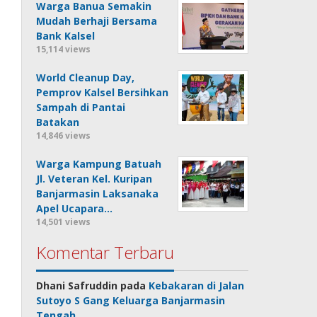
Warga Banua Semakin
Mudah Berhaji Bersama
Bank Kalsel
15,114 views
World Cleanup Day,
Pemprov Kalsel Bersihkan
Sampah di Pantai
Batakan
14,846 views
Warga Kampung Batuah
Jl. Veteran Kel. Kuripan
Banjarmasin Laksanaka
Apel Ucapara…
14,501 views
Komentar Terbaru
Dhani Safruddin
pada
Kebakaran di Jalan
Sutoyo S Gang Keluarga Banjarmasin
Tengah