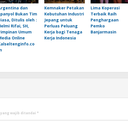
Argentina dan
Kemnaker Petakan
Lima Koperasi
Spanyol Bukan Tim
Kebutuhan Industri
Terbaik Raih
iasa, Ditulis oleh :
Jepang untuk
Penghargaan
elmi Rifai, SH,
Perluas Peluang
Pemko
Pimpinan Umum
Kerja bagi Tenaga
Banjarmasin
Media Online
Kerja Indonesia
Kalseltenginfo.co
m
 yang wajib ditandai
*