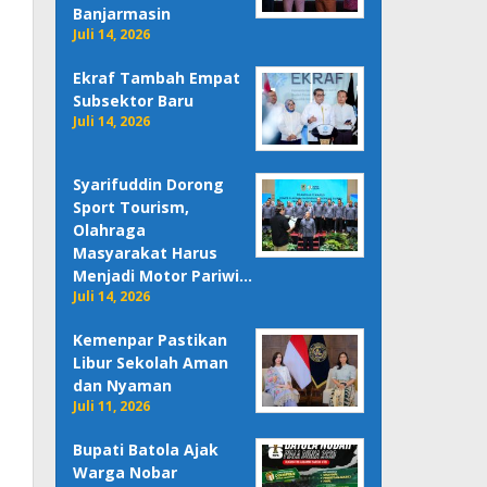
Banjarmasin
Juli 14, 2026
Ekraf Tambah Empat
Subsektor Baru
Juli 14, 2026
Syarifuddin Dorong
Sport Tourism,
Olahraga
Masyarakat Harus
Menjadi Motor Pariwi…
Juli 14, 2026
Kemenpar Pastikan
Libur Sekolah Aman
dan Nyaman
Juli 11, 2026
Bupati Batola Ajak
Warga Nobar