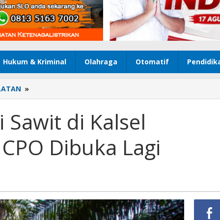
Hukum & Kriminal
Olahraga
Otomatif
Pendidik
LATAN
»
Organisasi
Petani
Sawit
 Sawit di Kalsel
di
Kalsel
 CPO Dibuka Lagi
Apresiasi
Ekspor
CPO
Dibuka
Lagi