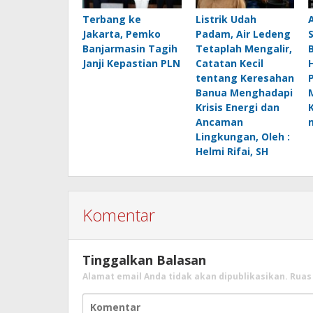
Terbang ke
Listrik Udah
Jakarta, Pemko
Padam, Air Ledeng
Banjarmasin Tagih
Tetaplah Mengalir,
B
Janji Kepastian PLN
Catatan Kecil
H
tentang Keresahan
Banua Menghadapi
Krisis Energi dan
Ancaman
Lingkungan, Oleh :
Helmi Rifai, SH
Komentar
Tinggalkan Balasan
Alamat email Anda tidak akan dipublikasikan.
Ruas