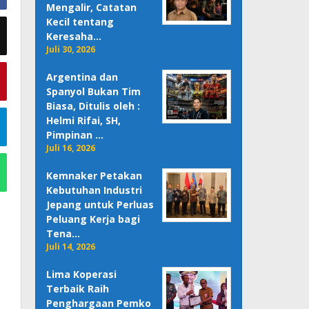
Mengalir, Catatan
Kecil tentang
Keresaha…
Juli 30, 2026
Argentina dan
Spanyol Bukan Tim
Biasa, Ditulis oleh :
Helmi Rifai, SH,
Pimpinan …
Juli 16, 2026
Kemnaker Petakan
Kebutuhan Industri
Jepang untuk Perluas
Peluang Kerja bagi
Tena…
Juli 14, 2026
Lima Koperasi
Terbaik Raih
Penghargaan Pemko