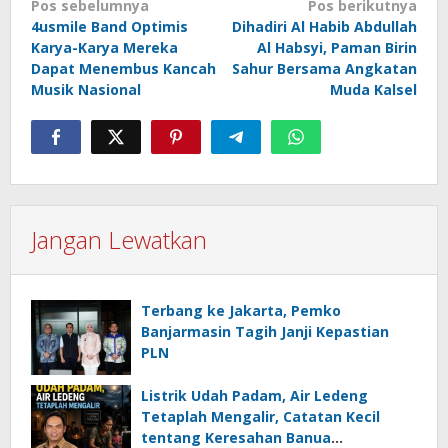
Navigasi
Pos sebelumnya
Pos berikutnya
4usmile Band Optimis
Dihadiri Al Habib Abdullah
pos
Karya-Karya Mereka
Al Habsyi, Paman Birin
Dapat Menembus Kancah
Sahur Bersama Angkatan
Musik Nasional
Muda Kalsel
Jangan Lewatkan
Terbang ke Jakarta, Pemko
Banjarmasin Tagih Janji Kepastian
PLN
Listrik Udah Padam, Air Ledeng
Tetaplah Mengalir, Catatan Kecil
tentang Keresahan Banua