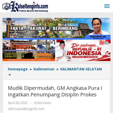
Lewati
ke
konten
Homepage
»
Kalimantan
»
KALIMANTAN SELATAN
»
Mudik
Dipermudah,
GM
Mudik Dipermudah, GM Angkasa Pura I
Angkasa
Ingatkan Penumpang Disiplin Prokes
Pura
I
April 26, 2022
oleh
-
4,334 views
Ingatkan
kalseltenginfo.com
oleh
kalseltenginfo.com
Penumpang