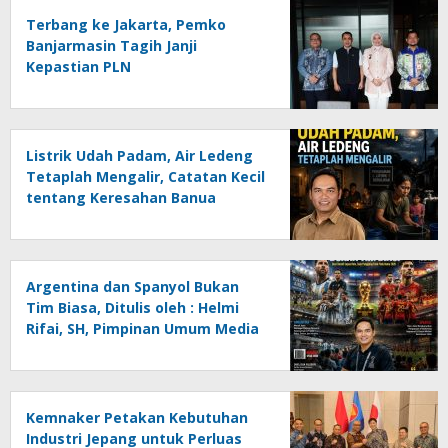
Terbang ke Jakarta, Pemko
Banjarmasin Tagih Janji
Kepastian PLN
Listrik Udah Padam, Air Ledeng
Tetaplah Mengalir, Catatan Kecil
tentang Keresahan Banua
Menghadapi Krisis Energi dan
Ancaman Lingkungan, Oleh :
Helmi Rifai, SH
Argentina dan Spanyol Bukan
Tim Biasa, Ditulis oleh : Helmi
Rifai, SH, Pimpinan Umum Media
Online Kalseltenginfo.com
Kemnaker Petakan Kebutuhan
Industri Jepang untuk Perluas