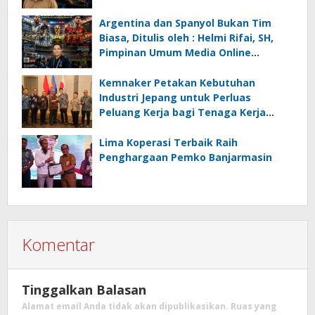
Menghadapi Krisis Energi dan
Ancaman Lingkungan, Oleh : Helmi
Argentina dan Spanyol Bukan Tim
Rifai, SH
Biasa, Ditulis oleh : Helmi Rifai, SH,
Pimpinan Umum Media Online
Kalseltenginfo.com
Kemnaker Petakan Kebutuhan
Industri Jepang untuk Perluas
Peluang Kerja bagi Tenaga Kerja
Indonesia
Lima Koperasi Terbaik Raih
Penghargaan Pemko Banjarmasin
Komentar
Tinggalkan Balasan
Alamat email Anda tidak akan dipublikasikan.
Ruas yang