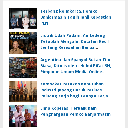
Terbang ke Jakarta, Pemko
Banjarmasin Tagih Janji Kepastian
PLN
Listrik Udah Padam, Air Ledeng
Tetaplah Mengalir, Catatan Kecil
tentang Keresahan Banua
Menghadapi Krisis Energi dan
Ancaman Lingkungan, Oleh : Helmi
Argentina dan Spanyol Bukan Tim
Rifai, SH
Biasa, Ditulis oleh : Helmi Rifai, SH,
Pimpinan Umum Media Online
Kalseltenginfo.com
Kemnaker Petakan Kebutuhan
Industri Jepang untuk Perluas
Peluang Kerja bagi Tenaga Kerja
Indonesia
Lima Koperasi Terbaik Raih
Penghargaan Pemko Banjarmasin