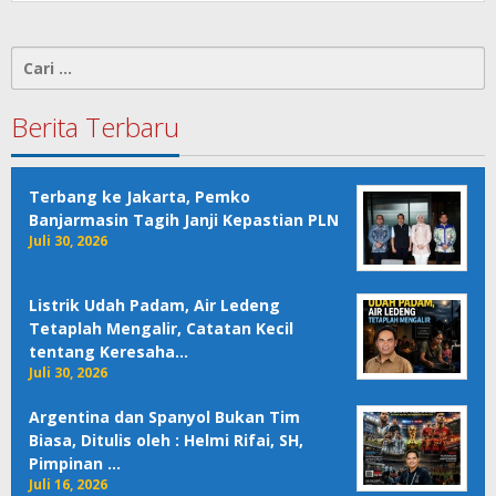
Cari
untuk:
Berita Terbaru
Terbang ke Jakarta, Pemko
Banjarmasin Tagih Janji Kepastian PLN
Juli 30, 2026
Listrik Udah Padam, Air Ledeng
Tetaplah Mengalir, Catatan Kecil
tentang Keresaha…
Juli 30, 2026
Argentina dan Spanyol Bukan Tim
Biasa, Ditulis oleh : Helmi Rifai, SH,
Pimpinan …
Juli 16, 2026