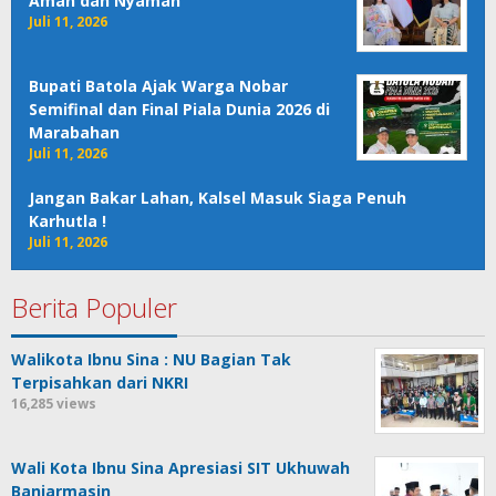
Aman dan Nyaman
Juli 11, 2026
Bupati Batola Ajak Warga Nobar
Semifinal dan Final Piala Dunia 2026 di
Marabahan
Juli 11, 2026
Jangan Bakar Lahan, Kalsel Masuk Siaga Penuh
Karhutla !
Juli 11, 2026
Berita Populer
Walikota Ibnu Sina : NU Bagian Tak
Terpisahkan dari NKRI
16,285 views
Wali Kota Ibnu Sina Apresiasi SIT Ukhuwah
Banjarmasin