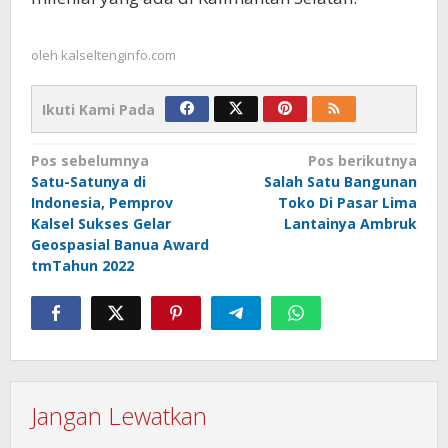
oleh
kalseltenginfo.com
Ikuti Kami Pada
Navigasi
Pos sebelumnya
Pos berikutnya
Satu-Satunya di
Salah Satu Bangunan
pos
Indonesia, Pemprov
Toko Di Pasar Lima
Kalsel Sukses Gelar
Lantainya Ambruk
Geospasial Banua Award
tmTahun 2022
Jangan Lewatkan