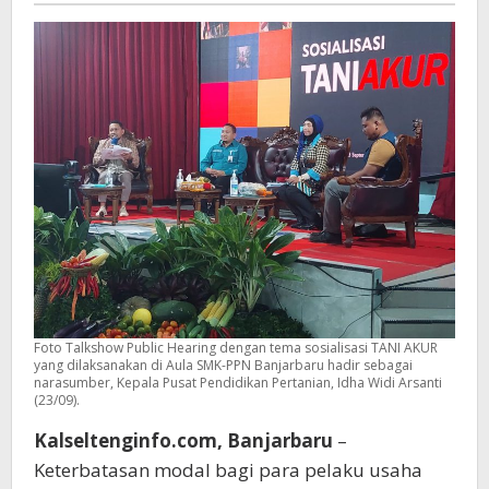
Foto Talkshow Public Hearing dengan tema sosialisasi TANI AKUR
yang dilaksanakan di Aula SMK-PPN Banjarbaru hadir sebagai
narasumber, Kepala Pusat Pendidikan Pertanian, Idha Widi Arsanti
(23/09).
Kalseltenginfo.com, Banjarbaru
–
Keterbatasan modal bagi para pelaku usaha