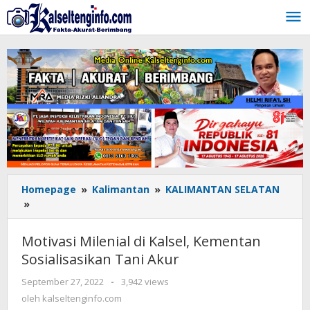
Lewati
ke
konten
Homepage
»
Kalimantan
»
KALIMANTAN SELATAN
»
Motivasi
Milenial
di
Motivasi Milenial di Kalsel, Kementan
Kalsel,
Sosialisasikan Tani Akur
Kementan
Sosialisasikan
September 27, 2022
oleh
-
3,942 views
Tani
kalseltenginfo.com
oleh
kalseltenginfo.com
Akur