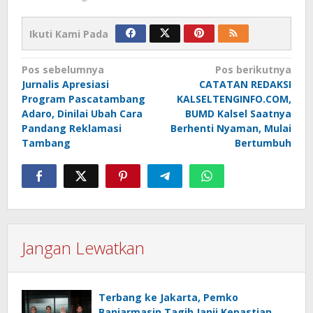
Ikuti Kami Pada
Navigasi
Pos sebelumnya
Pos berikutnya
Jurnalis Apresiasi
CATATAN REDAKSI
pos
Program Pascatambang
KALSELTENGINFO.COM,
Adaro, Dinilai Ubah Cara
BUMD Kalsel Saatnya
Pandang Reklamasi
Berhenti Nyaman, Mulai
Tambang
Bertumbuh
Jangan Lewatkan
Terbang ke Jakarta, Pemko
Banjarmasin Tagih Janji Kepastian