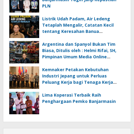
PLN
Listrik Udah Padam, Air Ledeng
Tetaplah Mengalir, Catatan Kecil
tentang Keresahan Banua
Menghadapi Krisis Energi dan
Ancaman Lingkungan, Oleh : Helmi
Argentina dan Spanyol Bukan Tim
Rifai, SH
Biasa, Ditulis oleh : Helmi Rifai, SH,
Pimpinan Umum Media Online
Kalseltenginfo.com
Kemnaker Petakan Kebutuhan
Industri Jepang untuk Perluas
Peluang Kerja bagi Tenaga Kerja
Indonesia
Lima Koperasi Terbaik Raih
Penghargaan Pemko Banjarmasin