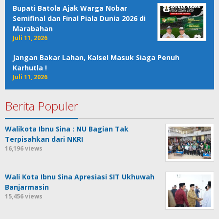
Bupati Batola Ajak Warga Nobar
Semifinal dan Final Piala Dunia 2026 di
Marabahan
Juli 11, 2026
Jangan Bakar Lahan, Kalsel Masuk Siaga Penuh
Karhutla !
Juli 11, 2026
Berita Populer
Walikota Ibnu Sina : NU Bagian Tak
Terpisahkan dari NKRI
16,196 views
Wali Kota Ibnu Sina Apresiasi SIT Ukhuwah
Banjarmasin
15,456 views