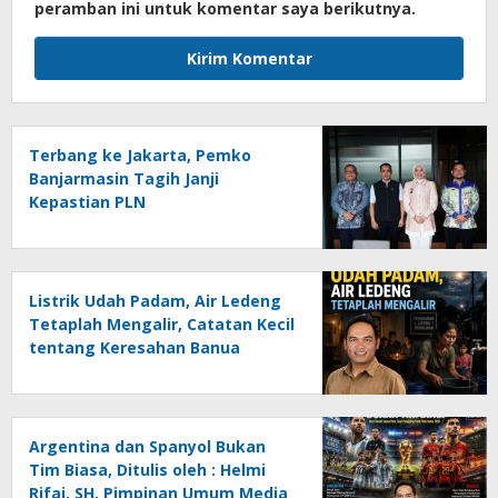
peramban ini untuk komentar saya berikutnya.
Terbang ke Jakarta, Pemko
Banjarmasin Tagih Janji
Kepastian PLN
Listrik Udah Padam, Air Ledeng
Tetaplah Mengalir, Catatan Kecil
tentang Keresahan Banua
Menghadapi Krisis Energi dan
Ancaman Lingkungan, Oleh :
Helmi Rifai, SH
Argentina dan Spanyol Bukan
Tim Biasa, Ditulis oleh : Helmi
Rifai, SH, Pimpinan Umum Media