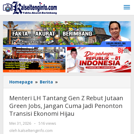
Lewati
ke
konten
Homepage
»
Berita
»
Menteri
LH
Tantang
Menteri LH Tantang Gen Z Rebut Jutaan
Gen
Green Jobs, Jangan Cuma Jadi Penonton
Z
Transisi Ekonomi Hijau
Rebut
Jutaan
Mei 31, 2026
oleh
-
516 views
Green
kalseltenginfo.com
oleh
kalseltenginfo.com
Jobs,