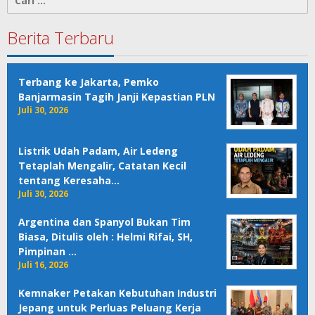
untuk:
Berita Terbaru
Terbang ke Jakarta, Pemko
Banjarmasin Tagih Janji Kepastian PLN
Juli 30, 2026
Listrik Udah Padam, Air Ledeng
Tetaplah Mengalir, Catatan Kecil
tentang Keresaha…
Juli 30, 2026
Argentina dan Spanyol Bukan Tim
Biasa, Ditulis oleh : Helmi Rifai, SH,
Pimpinan …
Juli 16, 2026
Kemnaker Petakan Kebutuhan Industri
Jepang untuk Perluas Peluang Kerja