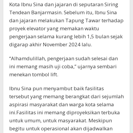
Kota Ibnu Sina dan jajaran di seputaran Siring
Tendean Banjarmasin. Sebelum itu, Ibnu Sina
dan jajaran melakukan Tapung Tawar terhadap
proyek elevator yang memakan waktu
pengerjaan selama kurang lebih 1,5 bulan sejak
digarap akhir November 2024 lalu.
“Alhamdulillah, pengerjaan sudah selesai dan
ini memang masih uji coba,” ujarnya sembari
menekan tombol lift.
Ibnu Sina pun menyambut baik fasilitas
tersebut yang memang berangkat dari sejumlah
aspirasi masyarakat dan warga kota selama
ini.Fasilitas ini memang diproyeksikan terbuka
untuk umum, untuk masyarakat. Meskipun
begitu untuk operasional akan dijadwalkan