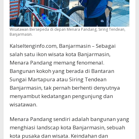
Wisatawan Bersepeda di depan Menara Pandang, Siring Tendean,
Banjarmasin.
Kalseltenginfo.com, Banjarmasin – Sebagai
salah satu ikon wisata kota Banjarmasin,
Menara Pandang memang fenomenal.
Bangunan kokoh yang berada di Bantaran
Sungai Martapura atau Siring Tendean
Banjarmasin, tak pernah berhenti denyutnya
menyambut kedatangan pengunjung dan
wisatawan.
Menara Pandang sendiri adalah bangunan yang
menghiasi landscap kota Banjarmasin, sebuah
kota pusaka dan wisata. Keindahan dan