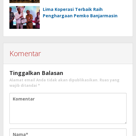
Indonesia
Lima Koperasi Terbaik Raih
Penghargaan Pemko Banjarmasin
Komentar
Tinggalkan Balasan
Alamat email Anda tidak akan dipublikasikan.
Ruas yang
wajib ditandai
*