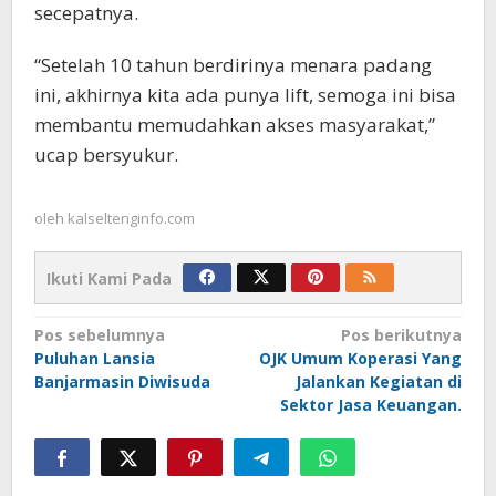
secepatnya.
“Setelah 10 tahun berdirinya menara padang
ini, akhirnya kita ada punya lift, semoga ini bisa
membantu memudahkan akses masyarakat,”
ucap bersyukur.
oleh
kalseltenginfo.com
Ikuti Kami Pada
Navigasi
Pos sebelumnya
Pos berikutnya
Puluhan Lansia
OJK Umum Koperasi Yang
pos
Banjarmasin Diwisuda
Jalankan Kegiatan di
Sektor Jasa Keuangan.