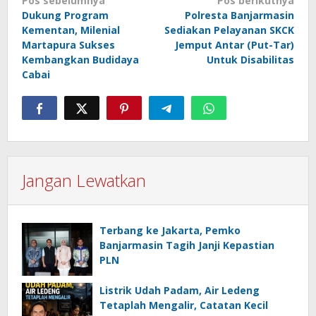
Navigasi
Pos sebelumnya
Pos berikutnya
Dukung Program
Polresta Banjarmasin
pos
Kementan, Milenial
Sediakan Pelayanan SKCK
Martapura Sukses
Jemput Antar (Put-Tar)
Kembangkan Budidaya
Untuk Disabilitas
Cabai
Jangan Lewatkan
Terbang ke Jakarta, Pemko
Banjarmasin Tagih Janji Kepastian
PLN
Listrik Udah Padam, Air Ledeng
Tetaplah Mengalir, Catatan Kecil