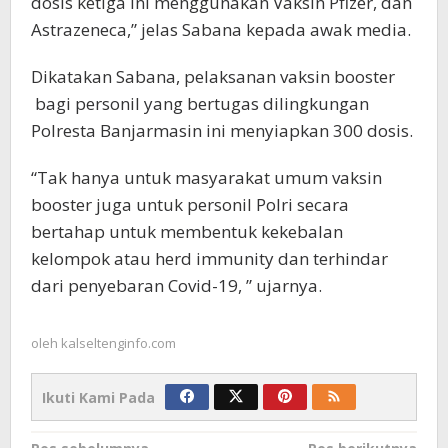
dosis ketiga ini menggunakan Vaksin Pfizer, dan
Astrazeneca,” jelas Sabana kepada awak media.
Dikatakan Sabana, pelaksanan vaksin booster
bagi personil yang bertugas dilingkungan
Polresta Banjarmasin ini menyiapkan 300 dosis.
“Tak hanya untuk masyarakat umum vaksin
booster juga untuk personil Polri secara
bertahap untuk membentuk kekebalan
kelompok atau herd immunity dan terhindar
dari penyebaran Covid-19, ” ujarnya.
oleh
kalseltenginfo.com
Ikuti Kami Pada