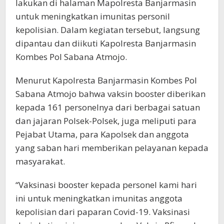
lakukan di halaman Mapolresta Banjarmasin
untuk meningkatkan imunitas personil
kepolisian. Dalam kegiatan tersebut, langsung
dipantau dan diikuti Kapolresta Banjarmasin
Kombes Pol Sabana Atmojo.
Menurut Kapolresta Banjarmasin Kombes Pol
Sabana Atmojo bahwa vaksin booster diberikan
kepada 161 personelnya dari berbagai satuan
dan jajaran Polsek-Polsek, juga meliputi para
Pejabat Utama, para Kapolsek dan anggota
yang saban hari memberikan pelayanan kepada
masyarakat.
“Vaksinasi booster kepada personel kami hari
ini untuk meningkatkan imunitas anggota
kepolisian dari paparan Covid-19. Vaksinasi