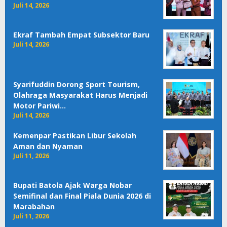
Juli 14, 2026
Ekraf Tambah Empat Subsektor Baru
Juli 14, 2026
Syarifuddin Dorong Sport Tourism,
Olahraga Masyarakat Harus Menjadi
Motor Pariwi…
Juli 14, 2026
Kemenpar Pastikan Libur Sekolah
Aman dan Nyaman
Juli 11, 2026
Bupati Batola Ajak Warga Nobar
Semifinal dan Final Piala Dunia 2026 di
Marabahan
Juli 11, 2026