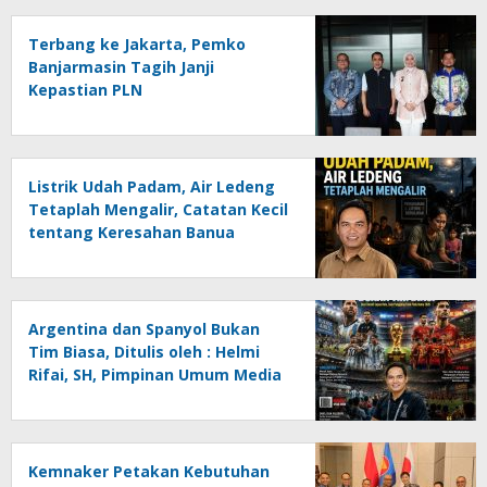
Terbang ke Jakarta, Pemko
Banjarmasin Tagih Janji
Kepastian PLN
Listrik Udah Padam, Air Ledeng
Tetaplah Mengalir, Catatan Kecil
tentang Keresahan Banua
Menghadapi Krisis Energi dan
Ancaman Lingkungan, Oleh :
Helmi Rifai, SH
Argentina dan Spanyol Bukan
Tim Biasa, Ditulis oleh : Helmi
Rifai, SH, Pimpinan Umum Media
Online Kalseltenginfo.com
Kemnaker Petakan Kebutuhan