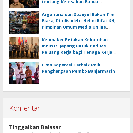
tentang Keresahan Banua
Menghadapi Krisis Energi dan
Ancaman Lingkungan, Oleh : Helmi
Argentina dan Spanyol Bukan Tim
Rifai, SH
Biasa, Ditulis oleh : Helmi Rifai, SH,
Pimpinan Umum Media Online
Kalseltenginfo.com
Kemnaker Petakan Kebutuhan
Industri Jepang untuk Perluas
Peluang Kerja bagi Tenaga Kerja
Indonesia
Lima Koperasi Terbaik Raih
Penghargaan Pemko Banjarmasin
Komentar
Tinggalkan Balasan