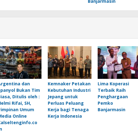
Banjarmasin
Argentina dan
Kemnaker Petakan
Lima Koperasi
Spanyol Bukan Tim
Kebutuhan Industri
Terbaik Raih
iasa, Ditulis oleh :
Jepang untuk
Penghargaan
elmi Rifai, SH,
Perluas Peluang
Pemko
Pimpinan Umum
Kerja bagi Tenaga
Banjarmasin
Media Online
Kerja Indonesia
Kalseltenginfo.co
m