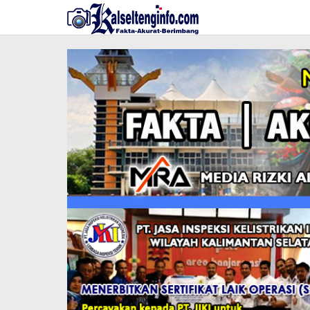
Lewati
ke
konten