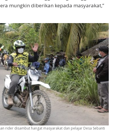
egera mungkin diberikan kepada masyarakat,”
an rider disambut hangat masyarakat dan pelajar Desa Sebanti