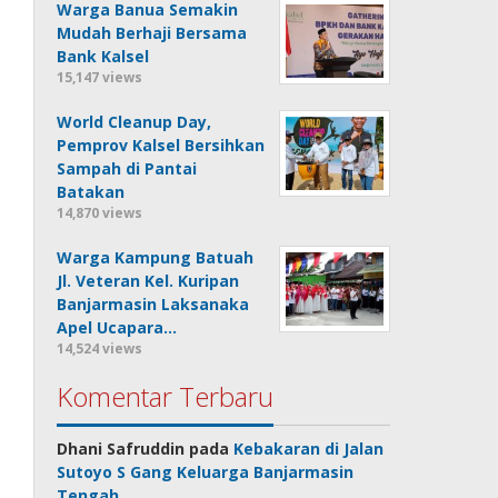
Warga Banua Semakin
Mudah Berhaji Bersama
Bank Kalsel
15,147 views
World Cleanup Day,
Pemprov Kalsel Bersihkan
Sampah di Pantai
Batakan
14,870 views
Warga Kampung Batuah
Jl. Veteran Kel. Kuripan
Banjarmasin Laksanaka
Apel Ucapara…
14,524 views
Komentar Terbaru
Dhani Safruddin
pada
Kebakaran di Jalan
Sutoyo S Gang Keluarga Banjarmasin
Tengah