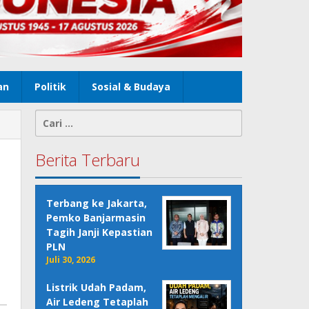
an
Politik
Sosial & Budaya
Cari
untuk:
Berita Terbaru
Terbang ke Jakarta,
Pemko Banjarmasin
Tagih Janji Kepastian
PLN
Juli 30, 2026
Listrik Udah Padam,
Air Ledeng Tetaplah