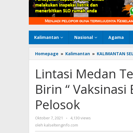
Kalimantan
Nasional
Agama
Homepage
»
Kalimantan
»
KALIMANTAN SE
Lintasi Medan T
Birin “ Vaksinas
Pelosok
Oktober 7, 2021
oleh
-
4,130 views
kalseltenginfo.com
oleh
kalseltenginfo.com