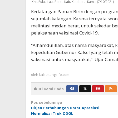
Kec. Pulau Laut Barat, Kab. Kotabaru, Kamis (7/10/2021).
Kedatangan Paman Birin dengan program 
sejumlah kalangan. Karena ternyata seo
melintasi medan berat, untuk sekedar b
pelaksanaan vaksinasi Covid-19.
“Alhamdulillah, atas nama masyarakat, 
kepedulian Gubernur Kalsel yang telah
vaksinasi untuk masyarakat,” Ujar Camat
oleh
kalseltenginfo.com
Ikuti Kami Pada
Navigasi
Pos sebelumnya
Dirjen Perhubungan Darat Apresiasi
pos
Normalisai Truk ODOL