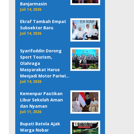
Banjarmasin
Juli 14, 2026
Ekraf Tambah Empat
Subsektor Baru
Juli 14, 2026
Syarifuddin Dorong
Sport Tourism,
Olahraga
Masyarakat Harus
Menjadi Motor Pariwi…
Juli 14, 2026
Kemenpar Pastikan
Libur Sekolah Aman
dan Nyaman
Juli 11, 2026
Bupati Batola Ajak
Warga Nobar