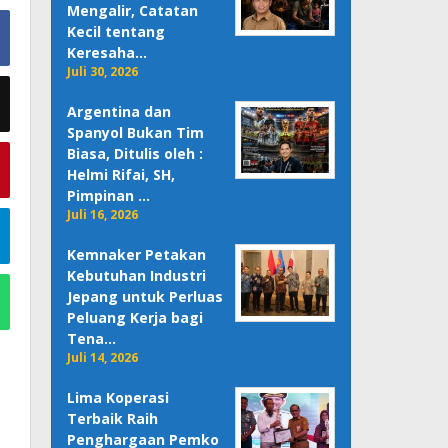
Mengalir, Catatan
Kecil tentang
Keresaha…
Juli 30, 2026
Argentina dan
Spanyol Bukan Tim
Biasa, Ditulis oleh :
Helmi Rifai, SH,
Pimpinan …
Juli 16, 2026
Kemnaker Petakan
Kebutuhan Industri
Jepang untuk Perluas
Peluang Kerja bagi
Tena…
Juli 14, 2026
Lima Koperasi
Terbaik Raih
Penghargaan Pemko