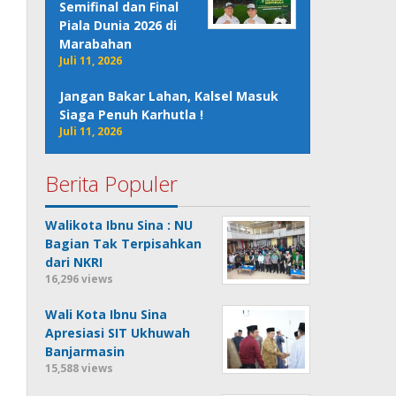
Semifinal dan Final
Piala Dunia 2026 di
Marabahan
Juli 11, 2026
Jangan Bakar Lahan, Kalsel Masuk
Siaga Penuh Karhutla !
Juli 11, 2026
Berita Populer
Walikota Ibnu Sina : NU
Bagian Tak Terpisahkan
dari NKRI
16,296 views
Wali Kota Ibnu Sina
Apresiasi SIT Ukhuwah
Banjarmasin
15,588 views