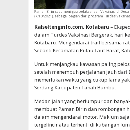
Paman Birin saat meninjau pelaksanaan Vaksinasi di Desa
(7/10/2021), sebagai bagian dari program Turdes Vaksina
Kalseltenginfo.com, Kotabaru
– Eksped
dalam Turdes Vaksinasi Bergerak, hari 
Kotabaru. Mengendarai trail bersama ra
Sebanti Kecamatan Pulau Laut Barat, Kab
Untuk menjangkau kawasan paling peloso
setelah menempuh perjalanan jauh dari B
memerlukan waktu yang cukup lama yakn
Serdang Kabupaten Tanah Bumbu.
Medan jalan yang berlumpur dan banyak 
membuat Paman Birin dan rombongan har
dalam mengendarai motor. Maklum saja 
tergelincir atau terhenti di kubangan lum