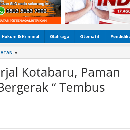
Hukum & Kriminal
Olahraga
Otomatif
Pendidik
LATAN
»
Lintasi
Medan
Terjal
erjal Kotabaru, Paman
Kotabaru,
Paman
i Bergerak “ Tembus
Birin
“
Vaksinasi
Bergerak
“
Tembus
Pelosok