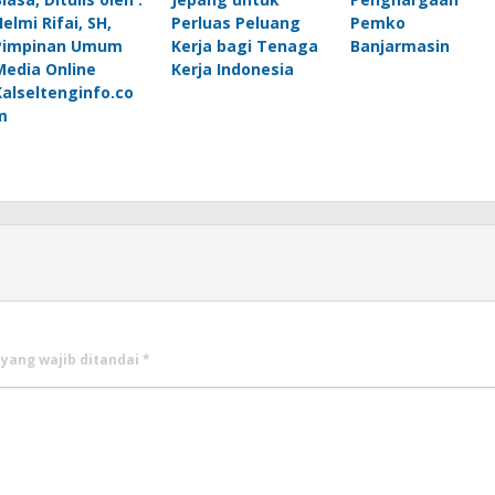
elmi Rifai, SH,
Perluas Peluang
Pemko
Pimpinan Umum
Kerja bagi Tenaga
Banjarmasin
Media Online
Kerja Indonesia
Kalseltenginfo.co
m
 yang wajib ditandai
*