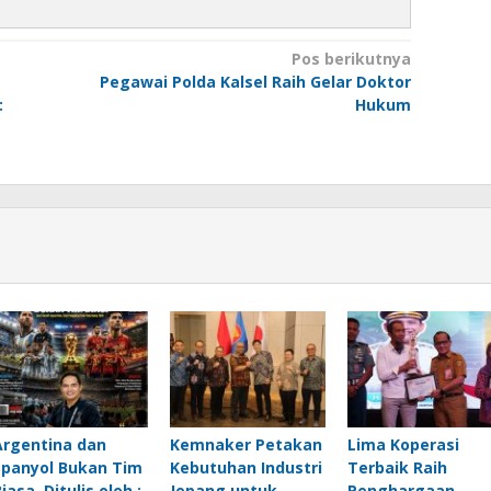
Pos berikutnya
Pegawai Polda Kalsel Raih Gelar Doktor
:
Hukum
Argentina dan
Kemnaker Petakan
Lima Koperasi
Spanyol Bukan Tim
Kebutuhan Industri
Terbaik Raih
iasa, Ditulis oleh :
Jepang untuk
Penghargaan