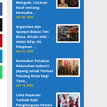
Mengalir, Catatan
Kecil tentang
Keresaha…
Juli 30, 2026
Argentina dan
Spanyol Bukan Tim
Biasa, Ditulis oleh :
Helmi Rifai, SH,
Pimpinan …
Juli 16, 2026
Kemnaker Petakan
Kebutuhan Industri
Jepang untuk Perluas
Peluang Kerja bagi
Tena…
Juli 14, 2026
Lima Koperasi
Terbaik Raih
Penghargaan Pemko