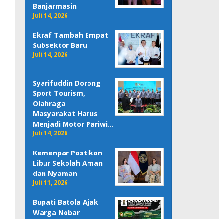
Banjarmasin
Juli 14, 2026
Ekraf Tambah Empat
Subsektor Baru
Juli 14, 2026
Syarifuddin Dorong
Sport Tourism,
Olahraga
Masyarakat Harus
Menjadi Motor Pariwi…
Juli 14, 2026
Kemenpar Pastikan
Libur Sekolah Aman
dan Nyaman
Juli 11, 2026
Bupati Batola Ajak
Warga Nobar