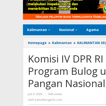
Kalimantan
Nasional
Agama
Homepage
»
Kalimantan
»
KALIMANTAN SE
Komisi IV DPR R
Program Bulog 
Pangan Nasional
Juli 4, 2026
oleh
-
640 views
kalseltenginfo.com
oleh
kalseltenginfo.com