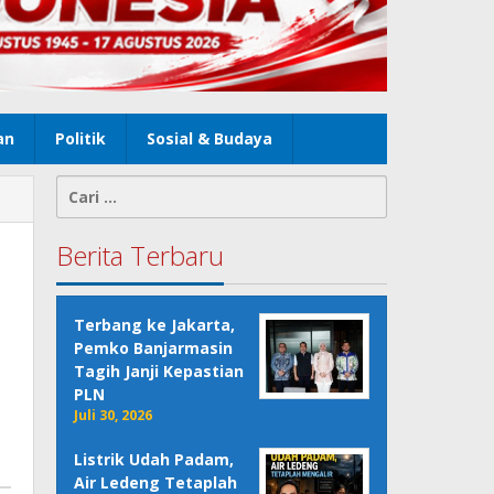
an
Politik
Sosial & Budaya
Cari
untuk:
Berita Terbaru
Terbang ke Jakarta,
Pemko Banjarmasin
Tagih Janji Kepastian
PLN
Juli 30, 2026
Listrik Udah Padam,
Air Ledeng Tetaplah