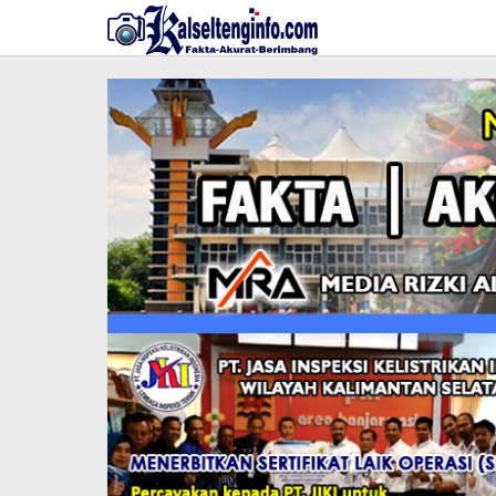
Lewati
ke
konten