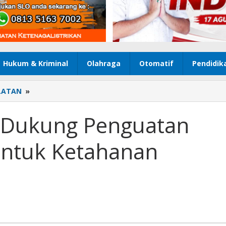
Hukum & Kriminal
Olahraga
Otomatif
Pendidik
LATAN
»
Komisi
IV
DPR
I Dukung Penguatan
RI
Dukung
untuk Ketahanan
Penguatan
Program
Bulog
untuk
Ketahanan
Pangan
Nasional