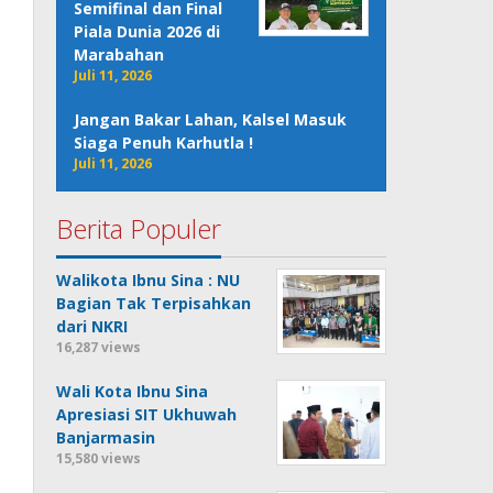
Semifinal dan Final
Piala Dunia 2026 di
Marabahan
Juli 11, 2026
Jangan Bakar Lahan, Kalsel Masuk
Siaga Penuh Karhutla !
Juli 11, 2026
Berita Populer
Walikota Ibnu Sina : NU
Bagian Tak Terpisahkan
dari NKRI
16,287 views
Wali Kota Ibnu Sina
Apresiasi SIT Ukhuwah
Banjarmasin
15,580 views