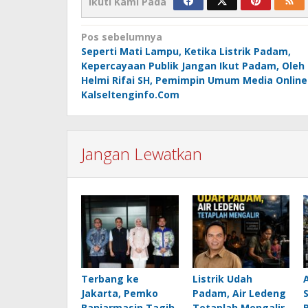
Ikuti Kami Pada
Navigasi
Pos sebelumnya
Seperti Mati Lampu, Ketika Listrik Padam,
pos
Kepercayaan Publik Jangan Ikut Padam, Oleh 
Helmi Rifai SH, Pemimpin Umum Media Online
Kalseltenginfo.Com
Jangan Lewatkan
Terbang ke
Listrik Udah
Jakarta, Pemko
Padam, Air Ledeng
Banjarmasin Tagih
Tetaplah Mengalir,
B