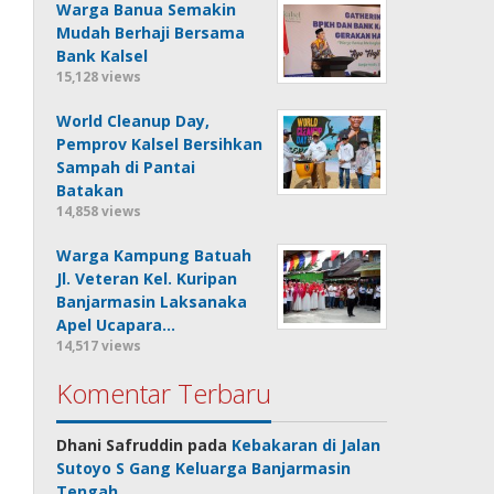
Warga Banua Semakin
Mudah Berhaji Bersama
Bank Kalsel
15,128 views
World Cleanup Day,
Pemprov Kalsel Bersihkan
Sampah di Pantai
Batakan
14,858 views
Warga Kampung Batuah
Jl. Veteran Kel. Kuripan
Banjarmasin Laksanaka
Apel Ucapara…
14,517 views
Komentar Terbaru
Dhani Safruddin
pada
Kebakaran di Jalan
Sutoyo S Gang Keluarga Banjarmasin
Tengah