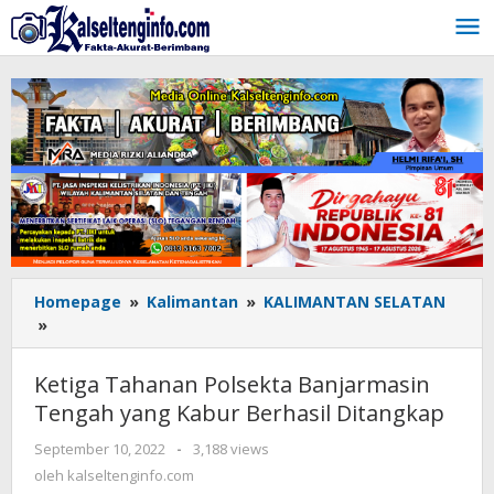
Lewati
ke
konten
Homepage
»
Kalimantan
»
KALIMANTAN SELATAN
»
Ketiga
Tahanan
Polsekta
Ketiga Tahanan Polsekta Banjarmasin
Banjarmasin
Tengah yang Kabur Berhasil Ditangkap
Tengah
yang
September 10, 2022
oleh
-
3,188 views
Kabur
kalseltenginfo.com
oleh
kalseltenginfo.com
Berhasil