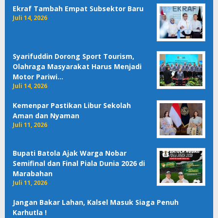
Ekraf Tambah Empat Subsektor Baru
Juli 14, 2026
Syarifuddin Dorong Sport Tourism,
Olahraga Masyarakat Harus Menjadi
Motor Pariwi…
Juli 14, 2026
Kemenpar Pastikan Libur Sekolah
Aman dan Nyaman
Juli 11, 2026
Bupati Batola Ajak Warga Nobar
Semifinal dan Final Piala Dunia 2026 di
Marabahan
Juli 11, 2026
Jangan Bakar Lahan, Kalsel Masuk Siaga Penuh
Karhutla !