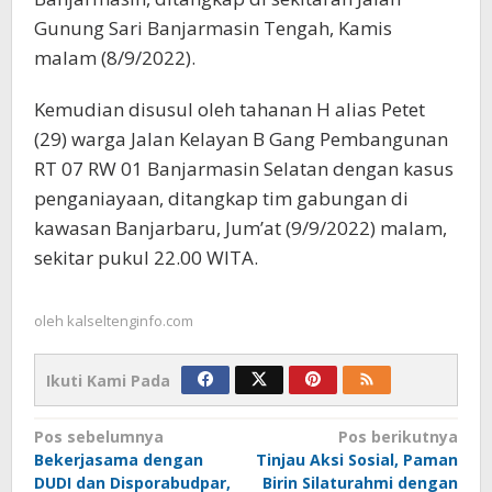
Gunung Sari Banjarmasin Tengah, Kamis
malam (8/9/2022).
Kemudian disusul oleh tahanan H alias Petet
(29) warga Jalan Kelayan B Gang Pembangunan
RT 07 RW 01 Banjarmasin Selatan dengan kasus
penganiayaan, ditangkap tim gabungan di
kawasan Banjarbaru, Jum’at (9/9/2022) malam,
sekitar pukul 22.00 WITA.
oleh
kalseltenginfo.com
Ikuti Kami Pada
Navigasi
Pos sebelumnya
Pos berikutnya
Bekerjasama dengan
Tinjau Aksi Sosial, Paman
pos
DUDI dan Disporabudpar,
Birin Silaturahmi dengan