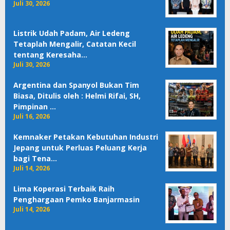
Juli 30, 2026
Listrik Udah Padam, Air Ledeng
Tetaplah Mengalir, Catatan Kecil
tentang Keresaha…
Juli 30, 2026
Argentina dan Spanyol Bukan Tim
Biasa, Ditulis oleh : Helmi Rifai, SH,
Pimpinan …
Juli 16, 2026
Kemnaker Petakan Kebutuhan Industri
Jepang untuk Perluas Peluang Kerja
bagi Tena…
Juli 14, 2026
Lima Koperasi Terbaik Raih
Penghargaan Pemko Banjarmasin
Juli 14, 2026