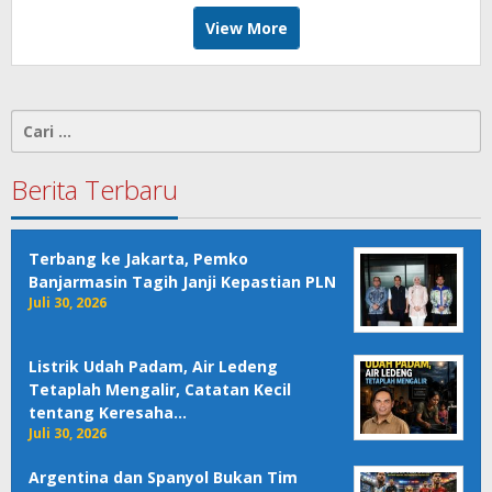
View More
Cari
untuk:
Berita Terbaru
Terbang ke Jakarta, Pemko
Banjarmasin Tagih Janji Kepastian PLN
Juli 30, 2026
Listrik Udah Padam, Air Ledeng
Tetaplah Mengalir, Catatan Kecil
tentang Keresaha…
Juli 30, 2026
Argentina dan Spanyol Bukan Tim