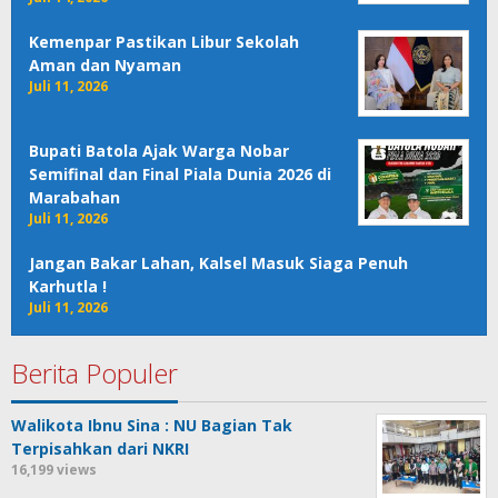
Kemenpar Pastikan Libur Sekolah
Aman dan Nyaman
Juli 11, 2026
Bupati Batola Ajak Warga Nobar
Semifinal dan Final Piala Dunia 2026 di
Marabahan
Juli 11, 2026
Jangan Bakar Lahan, Kalsel Masuk Siaga Penuh
Karhutla !
Juli 11, 2026
Berita Populer
Walikota Ibnu Sina : NU Bagian Tak
Terpisahkan dari NKRI
16,199 views