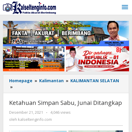
Lewati
ke
konten
Homepage
»
Kalimantan
»
KALIMANTAN SELATAN
»
Ketahuan
Simpan
Sabu,
Ketahuan Simpan Sabu, Junai Ditangkap
Junai
Ditangkap
Desember 21, 2021
oleh
-
4,046 views
kalseltenginfo.com
oleh
kalseltenginfo.com