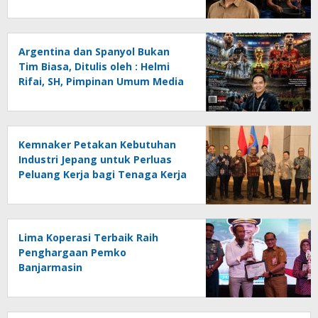
Menghadapi Krisis Energi dan
Ancaman Lingkungan, Oleh :
Helmi Rifai, SH
Argentina dan Spanyol Bukan
Tim Biasa, Ditulis oleh : Helmi
Rifai, SH, Pimpinan Umum Media
Online Kalseltenginfo.com
Kemnaker Petakan Kebutuhan
Industri Jepang untuk Perluas
Peluang Kerja bagi Tenaga Kerja
Indonesia
Lima Koperasi Terbaik Raih
Penghargaan Pemko
Banjarmasin