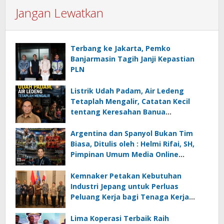
Jangan Lewatkan
Terbang ke Jakarta, Pemko
Banjarmasin Tagih Janji Kepastian
PLN
Listrik Udah Padam, Air Ledeng
Tetaplah Mengalir, Catatan Kecil
tentang Keresahan Banua
Menghadapi Krisis Energi dan
Ancaman Lingkungan, Oleh : Helmi
Argentina dan Spanyol Bukan Tim
Rifai, SH
Biasa, Ditulis oleh : Helmi Rifai, SH,
Pimpinan Umum Media Online
Kalseltenginfo.com
Kemnaker Petakan Kebutuhan
Industri Jepang untuk Perluas
Peluang Kerja bagi Tenaga Kerja
Indonesia
Lima Koperasi Terbaik Raih