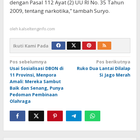
dengan Pasal 112 Ayat (2) UU RI No. 35 Tahun
2009, tentang narkotika,” tambah Suryo.
oleh
kalseltenginfo.com
Ikuti Kami Pada
Navigasi
Pos sebelumnya
Pos berikutnya
Usai Sosialisasi DBON di
Ruko Dua Lantai Dilalap
pos
11 Provinsi, Menpora
Si Jago Merah
Amali: Mereka Sambut
Baik dan Senang, Punya
Pedoman Pembinaan
Olahraga