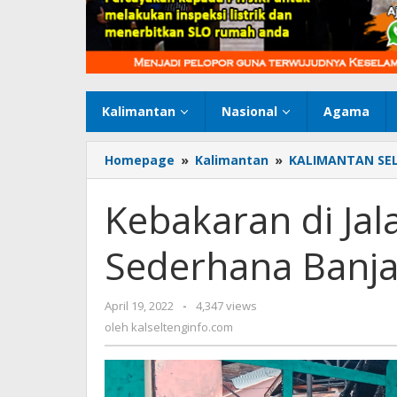
Kalimantan
Nasional
Agama
Homepage
»
Kalimantan
»
KALIMANTAN SE
Kebakaran di Jal
Sederhana Banja
April 19, 2022
oleh
-
4,347 views
kalseltenginfo.com
oleh
kalseltenginfo.com