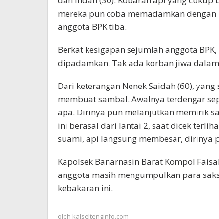
dan Indah (30). Kobaran api yang cukup 
mereka pun coba memadamkan dengan pe
anggota BPK tiba.
Berkat kesigapan sejumlah anggota BPK,
dipadamkan. Tak ada korban jiwa dalam 
Dari keterangan Nenek Saidah (60), yang 
membuat sambal. Awalnya terdengar seper
apa. Dirinya pun melanjutkan memirik sa
ini berasal dari lantai 2, saat dicek ter
suami, api langsung membesar, dirinya 
Kapolsek Banarnasin Barat Kompol Faisal
anggota masih mengumpulkan para saks
kebakaran ini.
oleh
kalseltenginfo.com