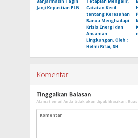
Banjarmasin Tagih
Tetaplah Mengalir,
B
Janji Kepastian PLN
Catatan Kecil
H
tentang Keresahan
Banua Menghadapi
Krisis Energi dan
Ancaman
Lingkungan, Oleh :
Helmi Rifai, SH
Komentar
Tinggalkan Balasan
Alamat email Anda tidak akan dipublikasikan.
Ruas