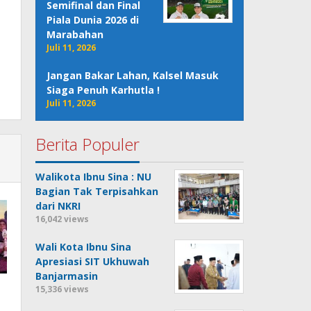
Semifinal dan Final
Piala Dunia 2026 di
Marabahan
Juli 11, 2026
Jangan Bakar Lahan, Kalsel Masuk
Siaga Penuh Karhutla !
Juli 11, 2026
Berita Populer
Walikota Ibnu Sina : NU
Bagian Tak Terpisahkan
dari NKRI
16,042 views
Wali Kota Ibnu Sina
Apresiasi SIT Ukhuwah
Banjarmasin
15,336 views