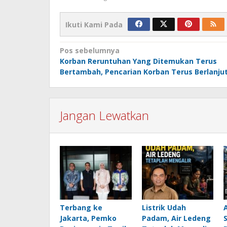
Ikuti Kami Pada
Navigasi
Pos sebelumnya
Korban Reruntuhan Yang Ditemukan Terus
pos
Bertambah, Pencarian Korban Terus Berlanju
Jangan Lewatkan
Terbang ke
Listrik Udah
Jakarta, Pemko
Padam, Air Ledeng