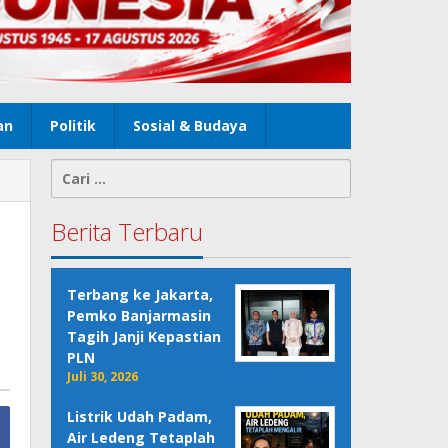
an
Politik
Sosial & Budaya
Cari
untuk:
Berita Terbaru
Terbang ke Jakarta,
Pemko Banjarmasin
Tagih Janji Kepastian
PLN
Juli 30, 2026
Listrik Udah Padam,
Air Ledeng Tetaplah