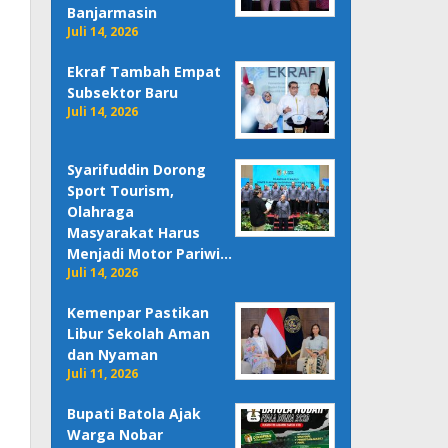
Banjarmasin
Juli 14, 2026
Ekraf Tambah Empat
Subsektor Baru
Juli 14, 2026
Syarifuddin Dorong
Sport Tourism,
Olahraga
Masyarakat Harus
Menjadi Motor Pariwi…
Juli 14, 2026
Kemenpar Pastikan
Libur Sekolah Aman
dan Nyaman
Juli 11, 2026
Bupati Batola Ajak
Warga Nobar