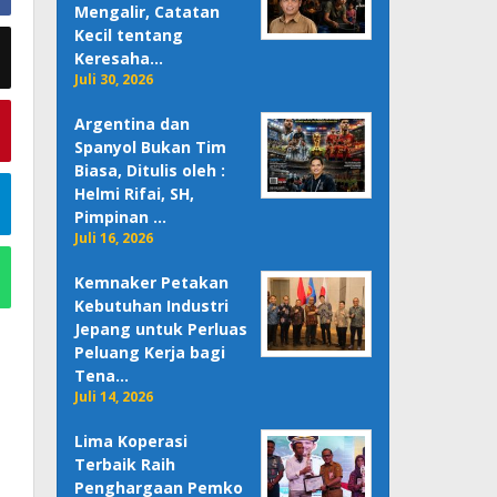
Mengalir, Catatan
Kecil tentang
Keresaha…
Juli 30, 2026
Argentina dan
Spanyol Bukan Tim
Biasa, Ditulis oleh :
Helmi Rifai, SH,
Pimpinan …
Juli 16, 2026
Kemnaker Petakan
Kebutuhan Industri
Jepang untuk Perluas
Peluang Kerja bagi
Tena…
Juli 14, 2026
Lima Koperasi
Terbaik Raih
Penghargaan Pemko