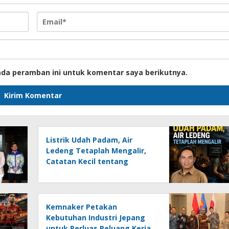
ada peramban ini untuk komentar saya berikutnya.
Listrik Udah Padam, Air
Ledeng Tetaplah Mengalir,
Catatan Kecil tentang
Keresahan Banua
Menghadapi Krisis Energi dan
Ancaman Lingkungan, Oleh :
Helmi Rifai, SH
Kemnaker Petakan
Kebutuhan Industri Jepang
untuk Perluas Peluang Kerja