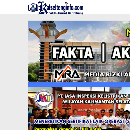
Lewati
ke
konten