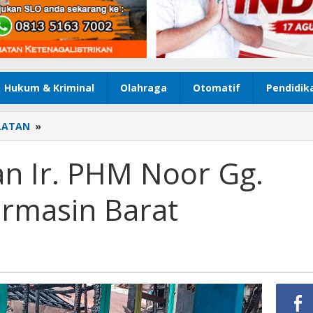
Hukum & Kriminal
Olahraga
Otomatif
Pendidik
LATAN
»
Kebakaran
di
Jalan
an Ir. PHM Noor Gg.
Ir.
PHM
rmasin Barat
Noor
Gg.
Sederhana
Banjarmasin
Barat