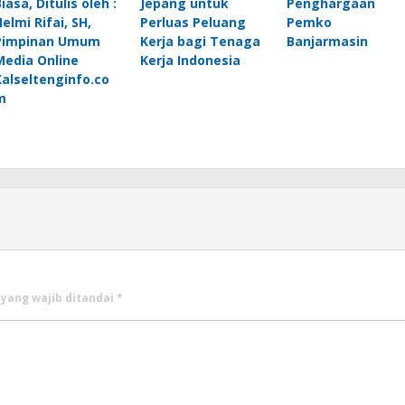
iasa, Ditulis oleh :
Jepang untuk
Penghargaan
elmi Rifai, SH,
Perluas Peluang
Pemko
Pimpinan Umum
Kerja bagi Tenaga
Banjarmasin
Media Online
Kerja Indonesia
Kalseltenginfo.co
m
 yang wajib ditandai
*