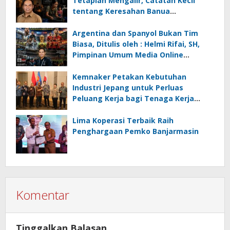
Tetaplah Mengalir, Catatan Kecil
tentang Keresahan Banua
Menghadapi Krisis Energi dan
Ancaman Lingkungan, Oleh : Helmi
Argentina dan Spanyol Bukan Tim
Rifai, SH
Biasa, Ditulis oleh : Helmi Rifai, SH,
Pimpinan Umum Media Online
Kalseltenginfo.com
Kemnaker Petakan Kebutuhan
Industri Jepang untuk Perluas
Peluang Kerja bagi Tenaga Kerja
Indonesia
Lima Koperasi Terbaik Raih
Penghargaan Pemko Banjarmasin
Komentar
Tinggalkan Balasan