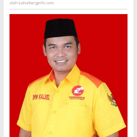
kalseltenginfo.com
oleh
kalseltenginfo.com
Kalsel
Dukung
Penuh
Perjuangan
DPP