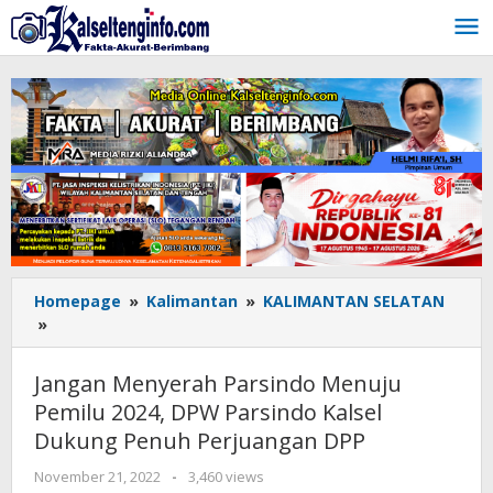
Lewati
ke
konten
Homepage
»
Kalimantan
»
KALIMANTAN SELATAN
»
Jangan
Menyerah
Parsindo
Jangan Menyerah Parsindo Menuju
Menuju
Pemilu 2024, DPW Parsindo Kalsel
Pemilu
Dukung Penuh Perjuangan DPP
2024,
DPW
November 21, 2022
oleh
-
3,460 views
Parsindo