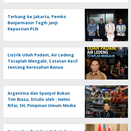
Terbang ke Jakarta, Pemko
Banjarmasin Tagih Janji
Kepastian PLN
Listrik Udah Padam, Air Ledeng
Tetaplah Mengalir, Catatan Kecil
tentang Keresahan Banua
Menghadapi Krisis Energi dan
Ancaman Lingkungan, Oleh :
Helmi Rifai, SH
Argentina dan Spanyol Bukan
Tim Biasa, Ditulis oleh : Helmi
Rifai, SH, Pimpinan Umum Media
Online Kalseltenginfo.com