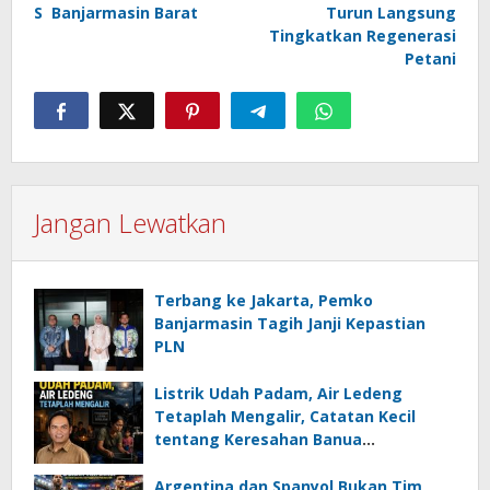
S Banjarmasin Barat
Turun Langsung
Tingkatkan Regenerasi
Petani
Jangan Lewatkan
Terbang ke Jakarta, Pemko
Banjarmasin Tagih Janji Kepastian
PLN
Listrik Udah Padam, Air Ledeng
Tetaplah Mengalir, Catatan Kecil
tentang Keresahan Banua
Menghadapi Krisis Energi dan
Ancaman Lingkungan, Oleh : Helmi
Argentina dan Spanyol Bukan Tim