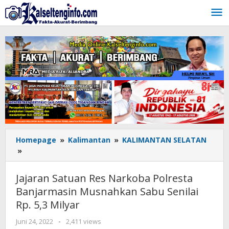
Lewati
ke
konten
Homepage
»
Kalimantan
»
KALIMANTAN SELATAN
»
Jajaran
Satuan
Res
Jajaran Satuan Res Narkoba Polresta
Narkoba
Banjarmasin Musnahkan Sabu Senilai
Polresta
Rp. 5,3 Milyar
Banjarmasin
Musnahkan
Juni 24, 2022
oleh
-
2,411 views
Sabu