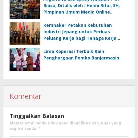
Rifai, SH
Biasa, Ditulis oleh : Helmi Rifai, SH,
Pimpinan Umum Media Online
Kalseltenginfo.com
Kemnaker Petakan Kebutuhan
Industri Jepang untuk Perluas
Peluang Kerja bagi Tenaga Kerja
Indonesia
Lima Koperasi Terbaik Raih
Penghargaan Pemko Banjarmasin
Komentar
Tinggalkan Balasan
Alamat email Anda tidak akan dipublikasikan.
Ruas yang
wajib ditandai
*