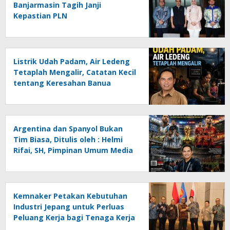
Banjarmasin Tagih Janji
Kepastian PLN
Listrik Udah Padam, Air Ledeng
Tetaplah Mengalir, Catatan Kecil
tentang Keresahan Banua
Menghadapi Krisis Energi dan
Ancaman Lingkungan, Oleh :
Helmi Rifai, SH
Argentina dan Spanyol Bukan
Tim Biasa, Ditulis oleh : Helmi
Rifai, SH, Pimpinan Umum Media
Online Kalseltenginfo.com
Kemnaker Petakan Kebutuhan
Industri Jepang untuk Perluas
Peluang Kerja bagi Tenaga Kerja
Indonesia