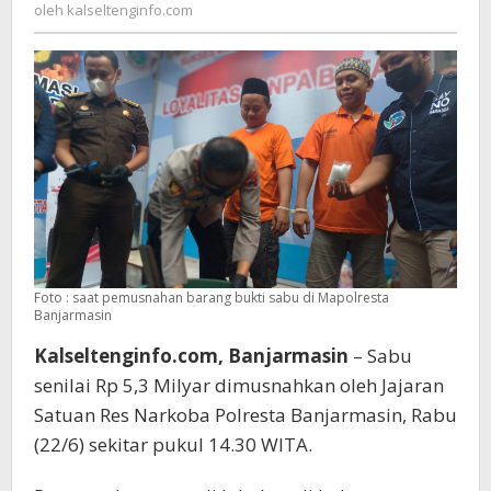
kalseltenginfo.com
oleh
kalseltenginfo.com
Senilai
Rp.
5,3
Milyar
Foto : saat pemusnahan barang bukti sabu di Mapolresta
Banjarmasin
Kalseltenginfo.com, Banjarmasin
– Sabu
senilai Rp 5,3 Milyar dimusnahkan oleh Jajaran
Satuan Res Narkoba Polresta Banjarmasin, Rabu
(22/6) sekitar pukul 14.30 WITA.