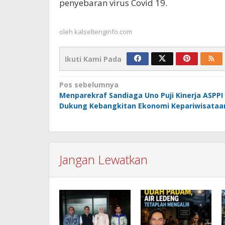
penyebaran virus Covid 19.
oleh
kalseltenginfo.com
Ikuti Kami Pada
Navigasi
Pos sebelumnya
Menparekraf Sandiaga Uno Puji Kinerja ASPPI
pos
Dukung Kebangkitan Ekonomi Kepariwisataa
Jangan Lewatkan