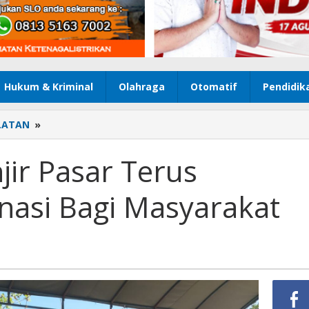
Hukum & Kriminal
Olahraga
Otomatif
Pendidik
LATAN
»
Jajaran
Polsek
Anjir
jir Pasar Terus
Pasar
Terus
nasi Bagi Masyarakat
Gencarkan
Vaksinasi
Bagi
Masyarakat