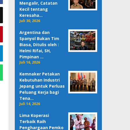
Mengalir, Catatan
Kecil tentang
Keresaha…
Juli 30, 2026
Argentina dan
Spanyol Bukan Tim
Biasa, Ditulis oleh :
Helmi Rifai, SH,
Pimpinan …
Juli 16, 2026
Kemnaker Petakan
Kebutuhan Industri
Jepang untuk Perluas
Peluang Kerja bagi
Tena…
Juli 14, 2026
Lima Koperasi
Terbaik Raih
Penghargaan Pemko