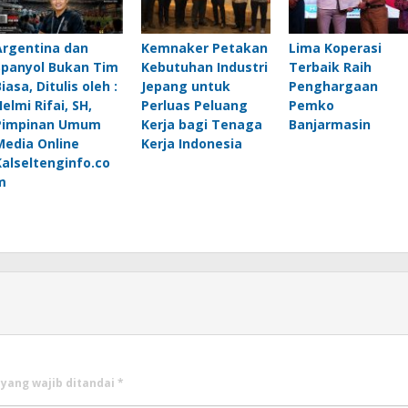
Argentina dan
Kemnaker Petakan
Lima Koperasi
Spanyol Bukan Tim
Kebutuhan Industri
Terbaik Raih
iasa, Ditulis oleh :
Jepang untuk
Penghargaan
elmi Rifai, SH,
Perluas Peluang
Pemko
Pimpinan Umum
Kerja bagi Tenaga
Banjarmasin
Media Online
Kerja Indonesia
Kalseltenginfo.co
m
 yang wajib ditandai
*