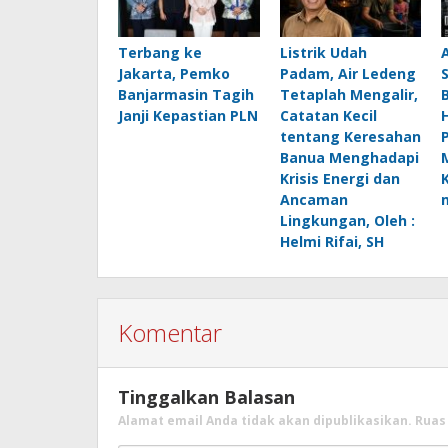
Terbang ke
Listrik Udah
Jakarta, Pemko
Padam, Air Ledeng
Banjarmasin Tagih
Tetaplah Mengalir,
B
Janji Kepastian PLN
Catatan Kecil
H
tentang Keresahan
Banua Menghadapi
Krisis Energi dan
Ancaman
Lingkungan, Oleh :
Helmi Rifai, SH
Komentar
Tinggalkan Balasan
Alamat email Anda tidak akan dipublikasikan.
Ruas