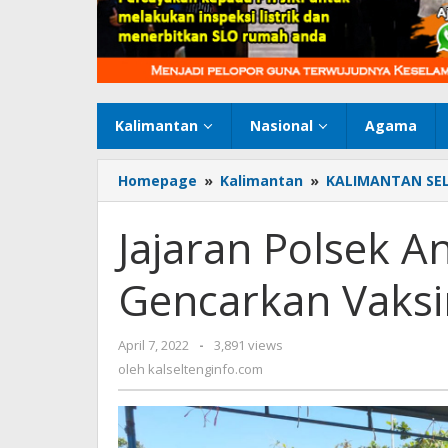
Kalimantan
Nasional
Agama
Homepage
»
Kalimantan
»
KALIMANTAN SE
Jajaran Polsek An
Gencarkan Vaksi
April 7, 2022
oleh
-
3,891 views
kalseltenginfo.com
oleh
kalseltenginfo.com