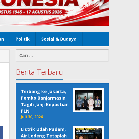
an
Politik
Sosial & Budaya
Cari
untuk:
Berita Terbaru
Terbang ke Jakarta,
Pemko Banjarmasin
Tagih Janji Kepastian
PLN
Juli 30, 2026
Listrik Udah Padam,
Air Ledeng Tetaplah