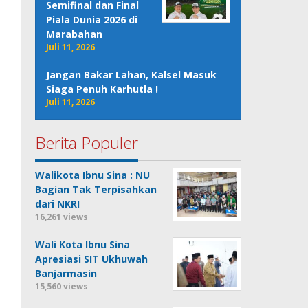
Semifinal dan Final
Piala Dunia 2026 di
Marabahan
Juli 11, 2026
Jangan Bakar Lahan, Kalsel Masuk
Siaga Penuh Karhutla !
Juli 11, 2026
Berita Populer
Walikota Ibnu Sina : NU
Bagian Tak Terpisahkan
dari NKRI
16,261 views
Wali Kota Ibnu Sina
Apresiasi SIT Ukhuwah
Banjarmasin
15,560 views