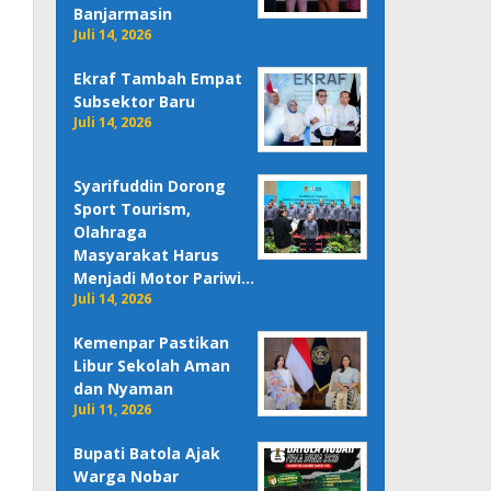
Banjarmasin
Juli 14, 2026
Ekraf Tambah Empat
Subsektor Baru
Juli 14, 2026
Syarifuddin Dorong
Sport Tourism,
Olahraga
Masyarakat Harus
Menjadi Motor Pariwi…
Juli 14, 2026
Kemenpar Pastikan
Libur Sekolah Aman
dan Nyaman
Juli 11, 2026
Bupati Batola Ajak
Warga Nobar