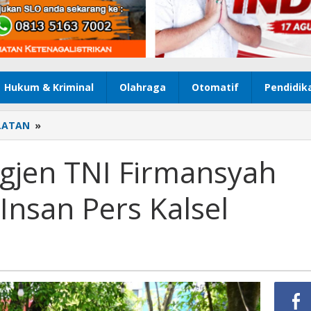
Hukum & Kriminal
Olahraga
Otomatif
Pendidik
LATAN
»
Jabatan
Baru,
Brigjen
igjen TNI Firmansyah
TNI
Firmansyah
nsan Pers Kalsel
Pamitan
Kepada
Insan
Pers
Kalsel