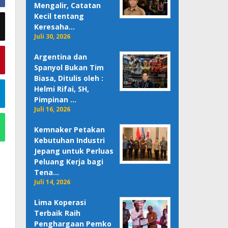
Mengalir, Catatan
Kecil tentang
Keresaha…
Juli 30, 2026
Argentina dan
Spanyol Bukan Tim
Biasa, Ditulis oleh :
Helmi Rifai, SH,
Pimpinan …
Juli 16, 2026
Kemnaker Petakan
Kebutuhan Industri
Jepang untuk Perluas
Peluang Kerja bagi
Tena…
Juli 14, 2026
Lima Koperasi
Terbaik Raih
Penghargaan Pemko