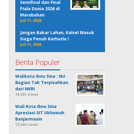
Semifinal dan Final
Piala Dunia 2026 di
Marabahan
Juli 11, 2026
Jangan Bakar Lahan, Kalsel Masuk
Siaga Penuh Karhutla !
Juli 11, 2026
Berita Populer
Walikota Ibnu Sina : NU
Bagian Tak Terpisahkan
dari NKRI
16,261 views
Wali Kota Ibnu Sina
Apresiasi SIT Ukhuwah
Banjarmasin
15,560 views