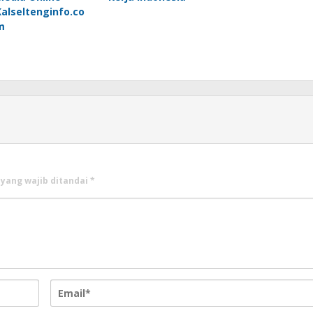
Kalseltenginfo.co
m
 yang wajib ditandai
*