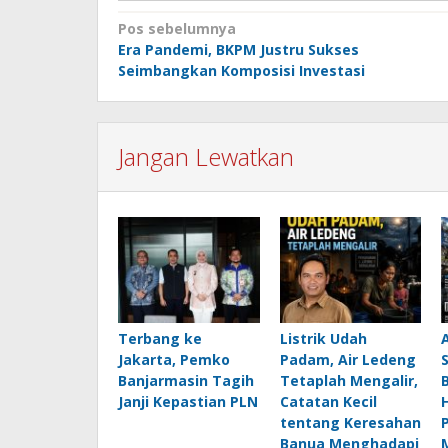
Navigasi
Pos sebelumnya
Era Pandemi, BKPM Justru Sukses
pos
Seimbangkan Komposisi Investasi
Jangan Lewatkan
Terbang ke
Listrik Udah
Jakarta, Pemko
Padam, Air Ledeng
Banjarmasin Tagih
Tetaplah Mengalir,
B
Janji Kepastian PLN
Catatan Kecil
H
tentang Keresahan
Banua Menghadapi