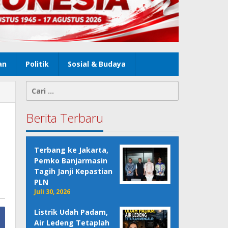
an
Politik
Sosial & Budaya
Cari
untuk:
Berita Terbaru
Terbang ke Jakarta,
Pemko Banjarmasin
Tagih Janji Kepastian
PLN
Juli 30, 2026
Listrik Udah Padam,
Air Ledeng Tetaplah