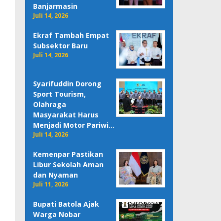
Banjarmasin
Juli 14, 2026
Ekraf Tambah Empat
Subsektor Baru
Juli 14, 2026
Syarifuddin Dorong
Sport Tourism,
Olahraga
Masyarakat Harus
Menjadi Motor Pariwi…
Juli 14, 2026
Kemenpar Pastikan
Libur Sekolah Aman
dan Nyaman
Juli 11, 2026
Bupati Batola Ajak
Warga Nobar