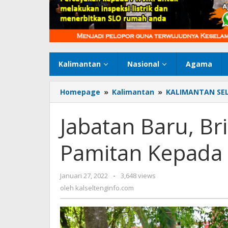
Kalimantan
Nasional
Agama
Homepage
»
Kalimantan
»
KALIMANTAN SE
Jabatan Baru, Br
Pamitan Kepada I
Januari 27, 2022
oleh
-
3,648 views
kalseltenginfo.com
oleh
kalseltenginfo.com