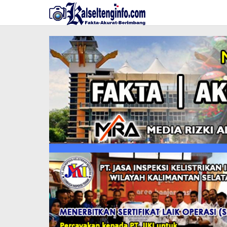
Lewati
ke
konten