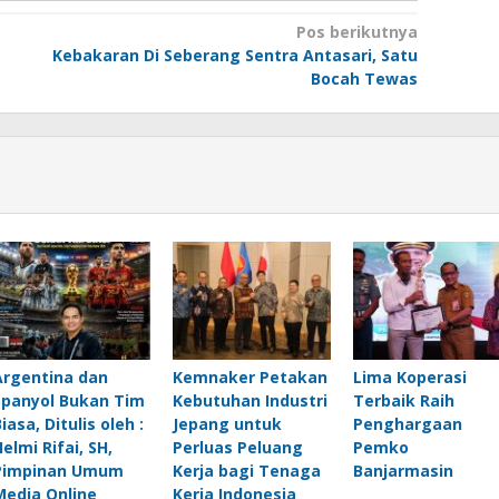
Pos berikutnya
Kebakaran Di Seberang Sentra Antasari, Satu
Bocah Tewas
Argentina dan
Kemnaker Petakan
Lima Koperasi
Spanyol Bukan Tim
Kebutuhan Industri
Terbaik Raih
iasa, Ditulis oleh :
Jepang untuk
Penghargaan
elmi Rifai, SH,
Perluas Peluang
Pemko
Pimpinan Umum
Kerja bagi Tenaga
Banjarmasin
Media Online
Kerja Indonesia