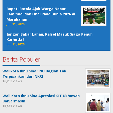
Bupati Batola Ajak Warga Nobar
Semifinal dan Final Piala Dunia 2026 di
Marabahan
Juli 11, 2026
Jangan Bakar Lahan, Kalsel Masuk Siaga Penuh
Karhutla !
Juli 11, 2026
Berita Populer
Walikota Ibnu Sina : NU Bagian Tak
Terpisahkan dari NKRI
16,258 views
Wali Kota Ibnu Sina Apresiasi SIT Ukhuwah
Banjarmasin
15,555 views