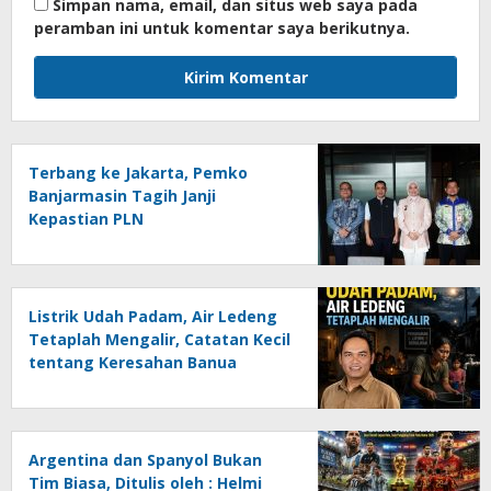
Simpan nama, email, dan situs web saya pada
peramban ini untuk komentar saya berikutnya.
Terbang ke Jakarta, Pemko
Banjarmasin Tagih Janji
Kepastian PLN
Listrik Udah Padam, Air Ledeng
Tetaplah Mengalir, Catatan Kecil
tentang Keresahan Banua
Menghadapi Krisis Energi dan
Ancaman Lingkungan, Oleh :
Helmi Rifai, SH
Argentina dan Spanyol Bukan
Tim Biasa, Ditulis oleh : Helmi