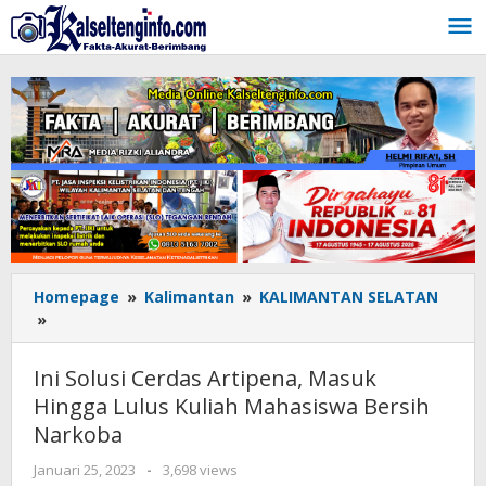
Lewati
ke
konten
Homepage
»
Kalimantan
»
KALIMANTAN SELATAN
»
Ini
Solusi
Cerdas
Ini Solusi Cerdas Artipena, Masuk
Artipena,
Hingga Lulus Kuliah Mahasiswa Bersih
Masuk
Narkoba
Hingga
Lulus
Januari 25, 2023
oleh
-
3,698 views
Kuliah