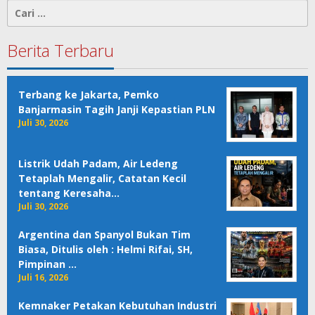
Cari
untuk:
Berita Terbaru
Terbang ke Jakarta, Pemko
Banjarmasin Tagih Janji Kepastian PLN
Juli 30, 2026
Listrik Udah Padam, Air Ledeng
Tetaplah Mengalir, Catatan Kecil
tentang Keresaha…
Juli 30, 2026
Argentina dan Spanyol Bukan Tim
Biasa, Ditulis oleh : Helmi Rifai, SH,
Pimpinan …
Juli 16, 2026
Kemnaker Petakan Kebutuhan Industri