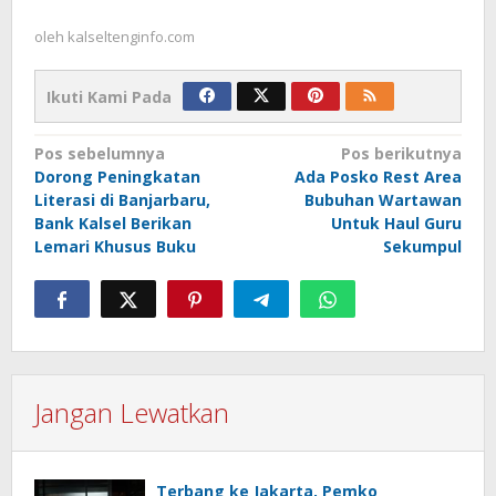
oleh
kalseltenginfo.com
Ikuti Kami Pada
Navigasi
Pos sebelumnya
Pos berikutnya
Dorong Peningkatan
Ada Posko Rest Area
pos
Literasi di Banjarbaru,
Bubuhan Wartawan
Bank Kalsel Berikan
Untuk Haul Guru
Lemari Khusus Buku
Sekumpul
Jangan Lewatkan
Terbang ke Jakarta, Pemko