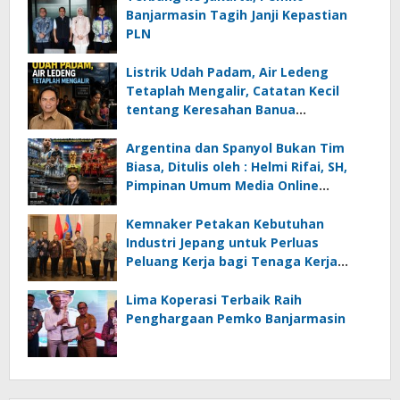
Banjarmasin Tagih Janji Kepastian
PLN
Listrik Udah Padam, Air Ledeng
Tetaplah Mengalir, Catatan Kecil
tentang Keresahan Banua
Menghadapi Krisis Energi dan
Ancaman Lingkungan, Oleh : Helmi
Argentina dan Spanyol Bukan Tim
Rifai, SH
Biasa, Ditulis oleh : Helmi Rifai, SH,
Pimpinan Umum Media Online
Kalseltenginfo.com
Kemnaker Petakan Kebutuhan
Industri Jepang untuk Perluas
Peluang Kerja bagi Tenaga Kerja
Indonesia
Lima Koperasi Terbaik Raih
Penghargaan Pemko Banjarmasin