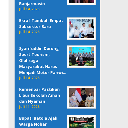
Banjarmasin
Juli 14, 2026
Ekraf Tambah Empat
Subsektor Baru
Juli 14, 2026
Syarifuddin Dorong
Sport Tourism,
Olahraga
Masyarakat Harus
Menjadi Motor Pariwi…
Juli 14, 2026
Kemenpar Pastikan
Libur Sekolah Aman
dan Nyaman
Juli 11, 2026
Bupati Batola Ajak
Warga Nobar