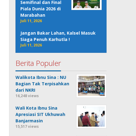
Semifinal dan Final
Piala Dunia 2026 di
Marabahan
Juli 11, 2026
Jangan Bakar Lahan, Kalsel Masuk
Siaga Penuh Karhutla !
Juli 11, 2026
Berita Populer
Walikota Ibnu Sina : NU
Bagian Tak Terpisahkan
dari NKRI
16,248 views
Wali Kota Ibnu Sina
Apresiasi SIT Ukhuwah
Banjarmasin
15,517 views