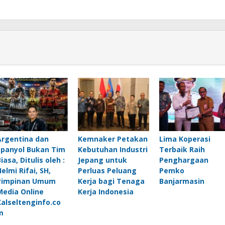
Argentina dan
Kemnaker Petakan
Lima Koperasi
Spanyol Bukan Tim
Kebutuhan Industri
Terbaik Raih
iasa, Ditulis oleh :
Jepang untuk
Penghargaan
elmi Rifai, SH,
Perluas Peluang
Pemko
Pimpinan Umum
Kerja bagi Tenaga
Banjarmasin
Media Online
Kerja Indonesia
Kalseltenginfo.co
m