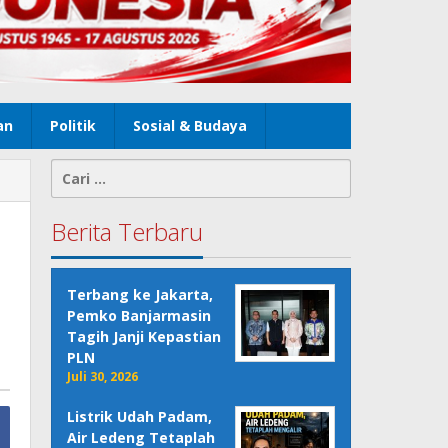
an
Politik
Sosial & Budaya
Cari
untuk:
Berita Terbaru
Terbang ke Jakarta,
Pemko Banjarmasin
Tagih Janji Kepastian
PLN
Juli 30, 2026
Listrik Udah Padam,
Air Ledeng Tetaplah