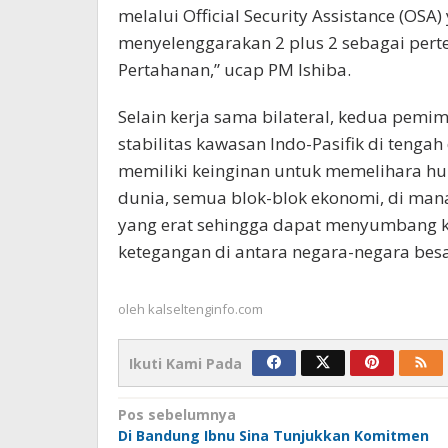
melalui Official Security Assistance (OS
menyelenggarakan 2 plus 2 sebagai pert
Pertahanan,” ucap PM Ishiba.
Selain kerja sama bilateral, kedua pem
stabilitas kawasan Indo-Pasifik di tengah
memiliki keinginan untuk memelihara h
dunia, semua blok-blok ekonomi, di ma
yang erat sehingga dapat menyumbang 
ketegangan di antara negara-negara besa
oleh
kalseltenginfo.com
Ikuti Kami Pada
Navigasi
Pos sebelumnya
Di Bandung Ibnu Sina Tunjukkan Komitmen
pos