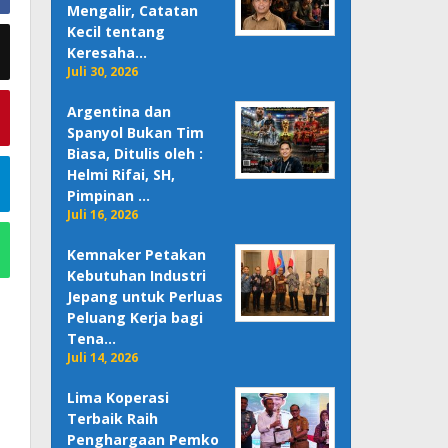
Mengalir, Catatan
Kecil tentang
Keresaha…
Juli 30, 2026
Argentina dan
Spanyol Bukan Tim
Biasa, Ditulis oleh :
Helmi Rifai, SH,
Pimpinan …
Juli 16, 2026
Kemnaker Petakan
Kebutuhan Industri
Jepang untuk Perluas
Peluang Kerja bagi
Tena…
Juli 14, 2026
Lima Koperasi
Terbaik Raih
Penghargaan Pemko