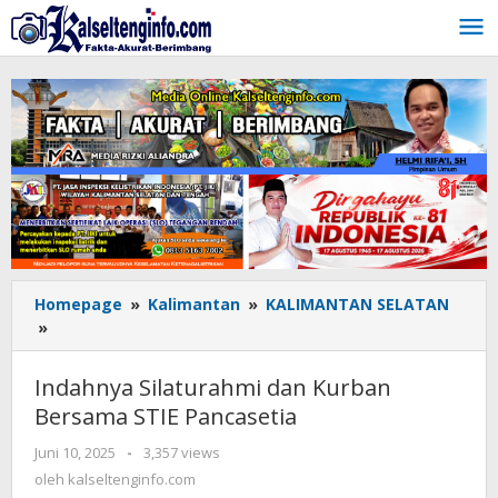
Lewati
ke
konten
Homepage
»
Kalimantan
»
KALIMANTAN SELATAN
»
Indahnya
Silaturahmi
dan
Indahnya Silaturahmi dan Kurban
Kurban
Bersama STIE Pancasetia
Bersama
STIE
Juni 10, 2025
oleh
-
3,357 views
Pancasetia
kalseltenginfo.com
oleh
kalseltenginfo.com