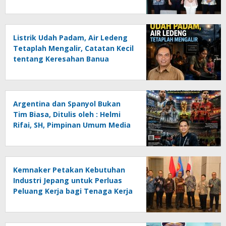
Listrik Udah Padam, Air Ledeng
Tetaplah Mengalir, Catatan Kecil
tentang Keresahan Banua
Menghadapi Krisis Energi dan
Ancaman Lingkungan, Oleh :
Helmi Rifai, SH
Argentina dan Spanyol Bukan
Tim Biasa, Ditulis oleh : Helmi
Rifai, SH, Pimpinan Umum Media
Online Kalseltenginfo.com
Kemnaker Petakan Kebutuhan
Industri Jepang untuk Perluas
Peluang Kerja bagi Tenaga Kerja
Indonesia