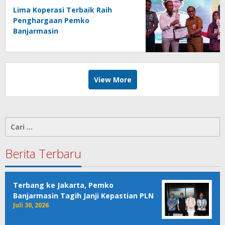
Lima Koperasi Terbaik Raih
Penghargaan Pemko
Banjarmasin
View More
Cari
untuk:
Berita Terbaru
Terbang ke Jakarta, Pemko
Banjarmasin Tagih Janji Kepastian PLN
Juli 30, 2026