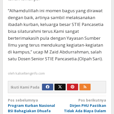
“Alhamdulillah ini momen bagus yang dirawat
dengan baik, artinya sambil melaksanakan
ibadah kurban, keluarga besar STIE Pancasetia
bisa silaturahmi terus.Kami sangat
berterimakasih pula dengan Yayasan Sumber
Ilmu yang terus mendukung kegiatan-kegiatan
di kampus,” ucap M Zaid Abdurrahman, salah
satu Dosen Senior STIE Pancasetia.(Olpah Sari).
oleh
kalseltenginfo.com
Ikuti Kami Pada
Navigasi
Pos sebelumnya
Pos berikutnya
Program Kurban Nasional
Dirjen PHU Pastikan
pos
BSI Bahagiakan Dhuafa
Tidak Ada Biaya Dalam