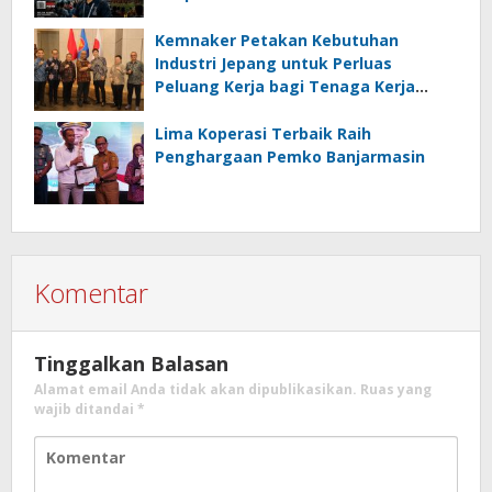
Kalseltenginfo.com
Kemnaker Petakan Kebutuhan
Industri Jepang untuk Perluas
Peluang Kerja bagi Tenaga Kerja
Indonesia
Lima Koperasi Terbaik Raih
Penghargaan Pemko Banjarmasin
Komentar
Tinggalkan Balasan
Alamat email Anda tidak akan dipublikasikan.
Ruas yang
wajib ditandai
*