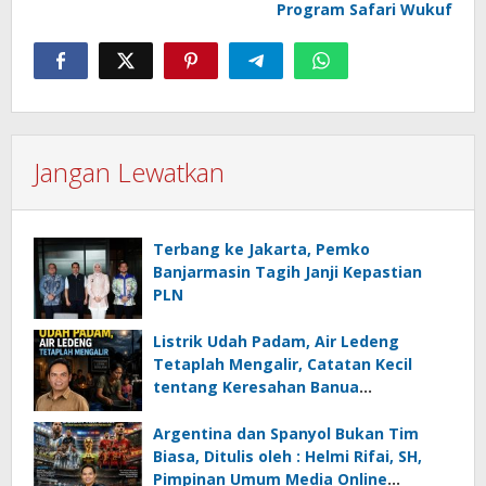
Program Safari Wukuf
Jangan Lewatkan
Terbang ke Jakarta, Pemko
Banjarmasin Tagih Janji Kepastian
PLN
Listrik Udah Padam, Air Ledeng
Tetaplah Mengalir, Catatan Kecil
tentang Keresahan Banua
Menghadapi Krisis Energi dan
Ancaman Lingkungan, Oleh : Helmi
Argentina dan Spanyol Bukan Tim
Rifai, SH
Biasa, Ditulis oleh : Helmi Rifai, SH,
Pimpinan Umum Media Online