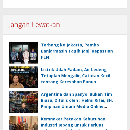
Jangan Lewatkan
Terbang ke Jakarta, Pemko
Banjarmasin Tagih Janji Kepastian
PLN
Listrik Udah Padam, Air Ledeng
Tetaplah Mengalir, Catatan Kecil
tentang Keresahan Banua
Menghadapi Krisis Energi dan
Ancaman Lingkungan, Oleh : Helmi
Argentina dan Spanyol Bukan Tim
Rifai, SH
Biasa, Ditulis oleh : Helmi Rifai, SH,
Pimpinan Umum Media Online
Kalseltenginfo.com
Kemnaker Petakan Kebutuhan
Industri Jepang untuk Perluas