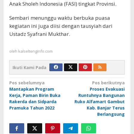
Anak Sholeh Indonesia (FASI) tingkat Provinsi.
Sembari menunggu waktu berbuka puasa
kegiatan ini juga diisi dengan tausyiah dari
Ustadz Syafrani Mukthar.
oleh
kalseltenginfo.com
Ikuti Kami Pada
Navigasi
Pos sebelumnya
Pos berikutnya
Mantapkan Program
Proses Evakuasi
pos
Kerja, Paman Birin Buka
Runtuhnya Bangunan
Rakerda dan Sidparda
Ruko Alfamart Gambut
Pramuka Tahun 2022
Kab. Banjar Terus
Berlangsung