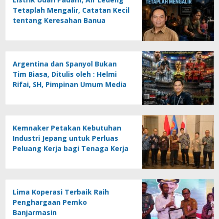
Tetaplah Mengalir, Catatan Kecil
tentang Keresahan Banua
Menghadapi Krisis Energi dan
Ancaman Lingkungan, Oleh :
Helmi Rifai, SH
Argentina dan Spanyol Bukan
Tim Biasa, Ditulis oleh : Helmi
Rifai, SH, Pimpinan Umum Media
Online Kalseltenginfo.com
Kemnaker Petakan Kebutuhan
Industri Jepang untuk Perluas
Peluang Kerja bagi Tenaga Kerja
Indonesia
Lima Koperasi Terbaik Raih
Penghargaan Pemko
Banjarmasin