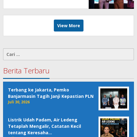
View More
Cari
untuk:
Berita Terbaru
Terbang ke Jakarta, Pemko
Banjarmasin Tagih Janji Kepastian PLN
Juli 30, 2026
Listrik Udah Padam, Air Ledeng
Tetaplah Mengalir, Catatan Kecil
tentang Keresaha…