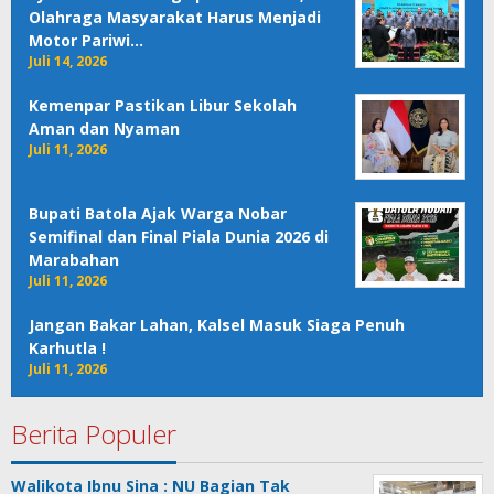
Olahraga Masyarakat Harus Menjadi
Motor Pariwi…
Juli 14, 2026
Kemenpar Pastikan Libur Sekolah
Aman dan Nyaman
Juli 11, 2026
Bupati Batola Ajak Warga Nobar
Semifinal dan Final Piala Dunia 2026 di
Marabahan
Juli 11, 2026
Jangan Bakar Lahan, Kalsel Masuk Siaga Penuh
Karhutla !
Juli 11, 2026
Berita Populer
Walikota Ibnu Sina : NU Bagian Tak