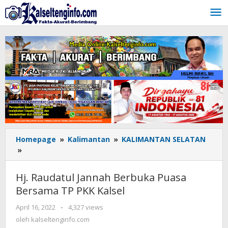
Lewati
ke
konten
Homepage
»
Kalimantan
»
KALIMANTAN SELATAN
»
Hj.
Raudatul
Jannah
Hj. Raudatul Jannah Berbuka Puasa
Berbuka
Bersama TP PKK Kalsel
Puasa
Bersama
April 16, 2022
oleh
-
4,327 views
TP
kalseltenginfo.com
oleh
kalseltenginfo.com
PKK