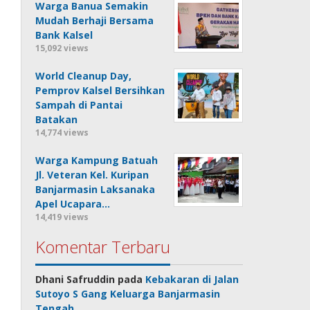
Warga Banua Semakin
Mudah Berhaji Bersama
Bank Kalsel
15,092 views
World Cleanup Day,
Pemprov Kalsel Bersihkan
Sampah di Pantai
Batakan
14,774 views
Warga Kampung Batuah
Jl. Veteran Kel. Kuripan
Banjarmasin Laksanaka
Apel Ucapara…
14,419 views
Komentar Terbaru
Dhani Safruddin
pada
Kebakaran di Jalan
Sutoyo S Gang Keluarga Banjarmasin
Tengah