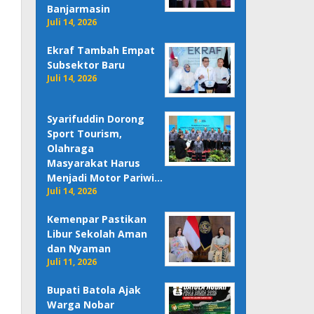
Banjarmasin
Juli 14, 2026
Ekraf Tambah Empat
Subsektor Baru
Juli 14, 2026
Syarifuddin Dorong
Sport Tourism,
Olahraga
Masyarakat Harus
Menjadi Motor Pariwi…
Juli 14, 2026
Kemenpar Pastikan
Libur Sekolah Aman
dan Nyaman
Juli 11, 2026
Bupati Batola Ajak
Warga Nobar