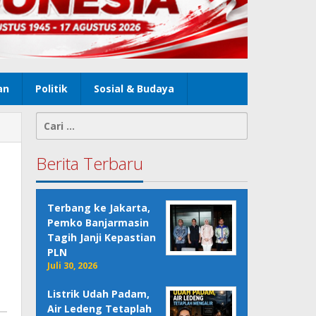
an
Politik
Sosial & Budaya
Cari
untuk:
Berita Terbaru
Terbang ke Jakarta,
Pemko Banjarmasin
Tagih Janji Kepastian
PLN
Juli 30, 2026
Listrik Udah Padam,
Air Ledeng Tetaplah