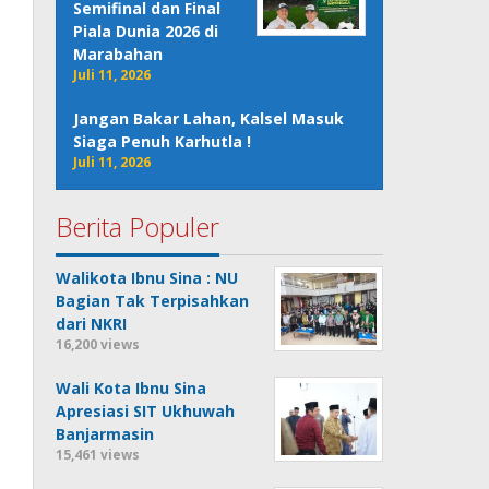
Semifinal dan Final
Piala Dunia 2026 di
Marabahan
Juli 11, 2026
Jangan Bakar Lahan, Kalsel Masuk
Siaga Penuh Karhutla !
Juli 11, 2026
Berita Populer
Walikota Ibnu Sina : NU
Bagian Tak Terpisahkan
dari NKRI
16,200 views
Wali Kota Ibnu Sina
Apresiasi SIT Ukhuwah
Banjarmasin
15,461 views