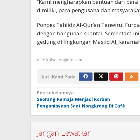
“Kami mengharapkan bantuan dari para 
dimiliki, para pengusaha dan masyarak
Ponpes Tahfidz Al-Qur’an Tanwirul Furqa
dengan bangunan 4 lantai. Sementara ini,
gedung di lingkungan Masjid Al_Karama
oleh
kalseltenginfo.com
Ikuti Kami Pada
Navigasi
Pos sebelumnya
Seorang Remaja Menjadi Korban
pos
Penganiayaan Saat Nongkrong Di Café
Jangan Lewatkan