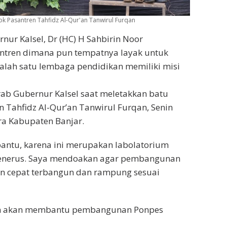
 Pasantren Tahfidz Al-Qur'an Tanwirul Furqan
nur Kalsel, Dr (HC) H Sahbirin Noor
tren dimana pun tempatnya layak untuk
lah satu lembaga pendidikan memiliki misi
rab Gubernur Kalsel saat meletakkan batu
Tahfidz Al-Qur’an Tanwirul Furqan, Senin
ura Kabupaten Banjar.
antu, karena ini merupakan labolatorium
penerus. Saya mendoakan agar pembangunan
an cepat terbangun dan rampung sesuai
irin akan membantu pembangunan Ponpes