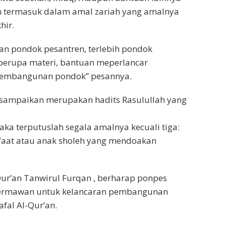
n termasuk dalam amal zariah yang amalnya
hir.
 pondok pesantren, terlebih pondok
i berupa materi, bantuan meperlancar
embangunan pondok” pesannya.
sampaikan merupakan hadits Rasulullah yang
ka terputuslah segala amalnya kecuali tiga:
nfaat atau anak sholeh yang mendoakan
ur’an Tanwirul Furqan , berharap ponpes
dermawan untuk kelancaran pembangunan
fal Al-Qur’an.