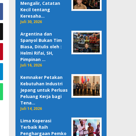
Mengalir, Catatan
Kecil tentang
Keresaha…
Juli 30, 2026
Argentina dan
Spanyol Bukan Tim
Biasa, Ditulis oleh :
Helmi Rifai, SH,
Pimpinan …
Juli 16, 2026
Kemnaker Petakan
Kebutuhan Industri
Jepang untuk Perluas
Peluang Kerja bagi
Tena…
Juli 14, 2026
Lima Koperasi
Terbaik Raih
Penghargaan Pemko