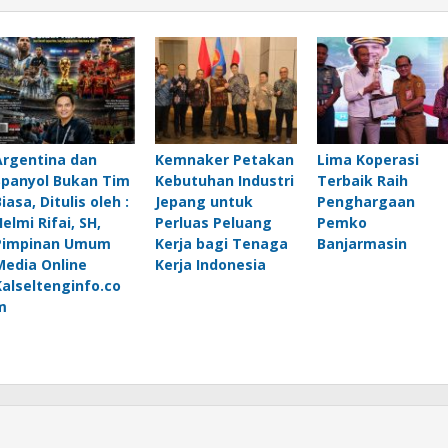
Argentina dan
Kemnaker Petakan
Lima Koperasi
Spanyol Bukan Tim
Kebutuhan Industri
Terbaik Raih
iasa, Ditulis oleh :
Jepang untuk
Penghargaan
elmi Rifai, SH,
Perluas Peluang
Pemko
Pimpinan Umum
Kerja bagi Tenaga
Banjarmasin
Media Online
Kerja Indonesia
Kalseltenginfo.co
m