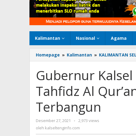
Kalimantan
Nasional
Agama
Homepage
»
Kalimantan
»
KALIMANTAN SE
Gubernur Kalsel
Tahfidz Al Qur’a
Terbangun
Desember 27, 2021
oleh
-
2,973 views
kalseltenginfo.com
oleh
kalseltenginfo.com