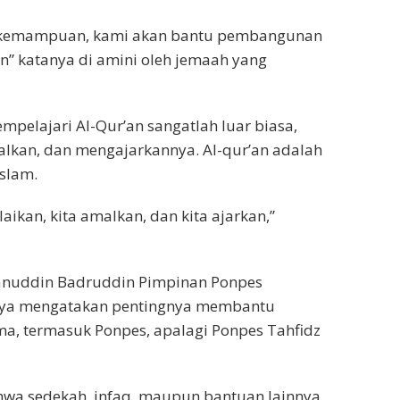
an kemampuan, kami akan bantu pembangunan
n” katanya di amini oleh jemaah yang
pelajari Al-Qur’an sangatlah luar biasa,
lkan, dan mengajarkannya. Al-qur’an adalah
slam.
aikan, kita amalkan, dan kita ajarkan,”
anuddin Badruddin Pimpinan Ponpes
nya mengatakan pentingnya membantu
, termasuk Ponpes, apalagi Ponpes Tahfidz
wa sedekah, infaq, maupun bantuan lainnya