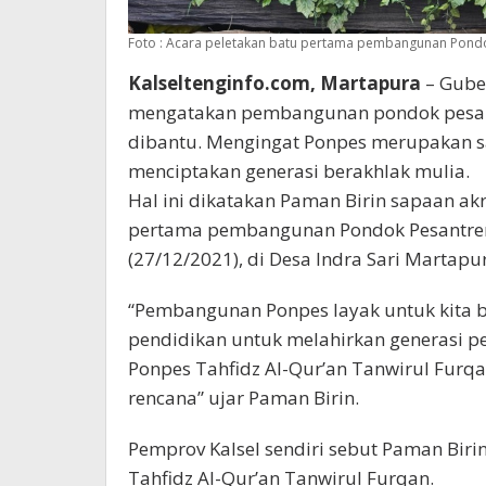
Foto : Acara peletakan batu pertama pembangunan Pondok
Kalseltenginfo.com, Martapura
– Guber
mengatakan pembangunan pondok pesan
dibantu. Mengingat Ponpes merupakan sa
menciptakan generasi berakhlak mulia.
Hal ini dikatakan Paman Birin sapaan ak
pertama pembangunan Pondok Pesantren 
(27/12/2021), di Desa Indra Sari Martap
“Pembangunan Ponpes layak untuk kita b
pendidikan untuk melahirkan generasi 
Ponpes Tahfidz Al-Qur’an Tanwirul Furq
rencana” ujar Paman Birin.
Pemprov Kalsel sendiri sebut Paman B
Tahfidz Al-Qur’an Tanwirul Furqan.