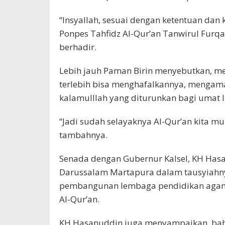
“Insyallah, sesuai dengan ketentuan d
Ponpes Tahfidz Al-Qur’an Tanwirul Furqa
berhadir.
Lebih jauh Paman Birin menyebutkan, mem
terlebih bisa menghafalkannya, mengama
kalamulllah yang diturunkan bagi umat I
“Jadi sudah selayaknya Al-Qur’an kita mul
tambahnya.
Senada dengan Gubernur Kalsel, KH Has
Darussalam Martapura dalam tausyiah
pembangunan lembaga pendidikan agama
Al-Qur’an.
KH Hasanuddin juga menyampaikan, bah