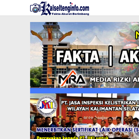
Lewati
ke
konten