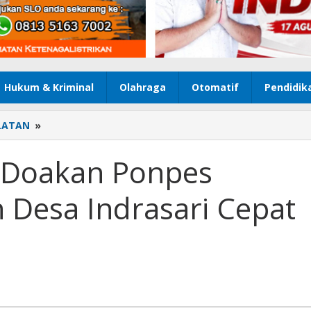
Hukum & Kriminal
Olahraga
Otomatif
Pendidik
LATAN
»
Gubernur
Kalsel
Doakan
 Doakan Ponpes
Ponpes
Tahfidz
n Desa Indrasari Cepat
Al
Qur'an
Desa
Indrasari
Cepat
Terbangun