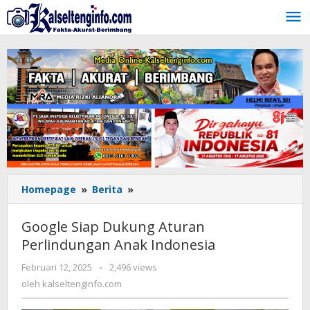
Lewati
ke
konten
Homepage
»
Berita
»
Google
Siap
Dukung
Google Siap Dukung Aturan
Aturan
Perlindungan Anak Indonesia
Perlindungan
Anak
Februari 12, 2025
oleh
-
2,496 views
Indonesia
kalseltenginfo.com
oleh
kalseltenginfo.com