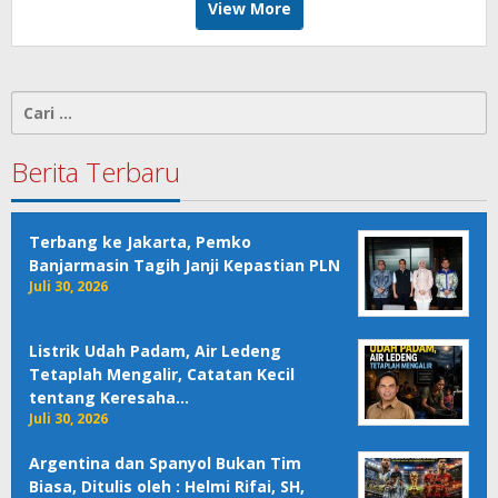
View More
Cari
untuk:
Berita Terbaru
Terbang ke Jakarta, Pemko
Banjarmasin Tagih Janji Kepastian PLN
Juli 30, 2026
Listrik Udah Padam, Air Ledeng
Tetaplah Mengalir, Catatan Kecil
tentang Keresaha…
Juli 30, 2026
Argentina dan Spanyol Bukan Tim
Biasa, Ditulis oleh : Helmi Rifai, SH,