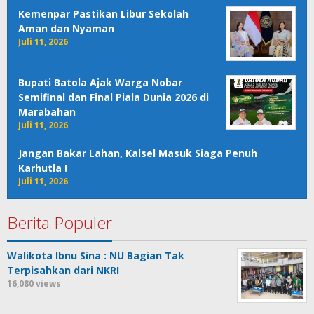
Kemenpar Pastikan Libur Sekolah
Aman dan Nyaman
Juli 11, 2026
Bupati Batola Ajak Warga Nobar
Semifinal dan Final Piala Dunia 2026 di
Marabahan
Juli 11, 2026
Jangan Bakar Lahan, Kalsel Masuk Siaga Penuh
Karhutla !
Juli 11, 2026
Berita Populer
Walikota Ibnu Sina : NU Bagian Tak
Terpisahkan dari NKRI
16,080 views