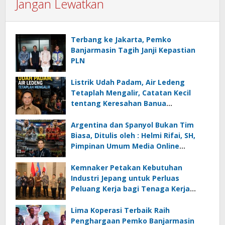
Jangan Lewatkan
Terbang ke Jakarta, Pemko
Banjarmasin Tagih Janji Kepastian
PLN
Listrik Udah Padam, Air Ledeng
Tetaplah Mengalir, Catatan Kecil
tentang Keresahan Banua
Menghadapi Krisis Energi dan
Ancaman Lingkungan, Oleh : Helmi
Argentina dan Spanyol Bukan Tim
Rifai, SH
Biasa, Ditulis oleh : Helmi Rifai, SH,
Pimpinan Umum Media Online
Kalseltenginfo.com
Kemnaker Petakan Kebutuhan
Industri Jepang untuk Perluas
Peluang Kerja bagi Tenaga Kerja
Indonesia
Lima Koperasi Terbaik Raih
Penghargaan Pemko Banjarmasin