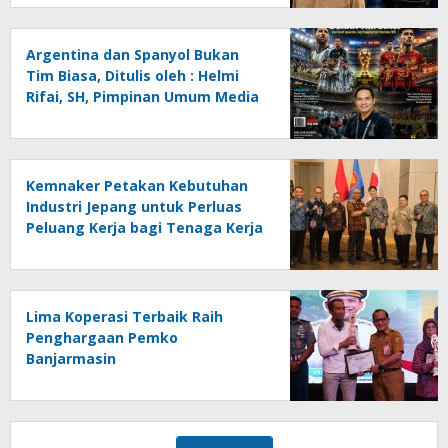
Ancaman Lingkungan, Oleh :
Helmi Rifai, SH
Argentina dan Spanyol Bukan
Tim Biasa, Ditulis oleh : Helmi
Rifai, SH, Pimpinan Umum Media
Online Kalseltenginfo.com
Kemnaker Petakan Kebutuhan
Industri Jepang untuk Perluas
Peluang Kerja bagi Tenaga Kerja
Indonesia
Lima Koperasi Terbaik Raih
Penghargaan Pemko
Banjarmasin