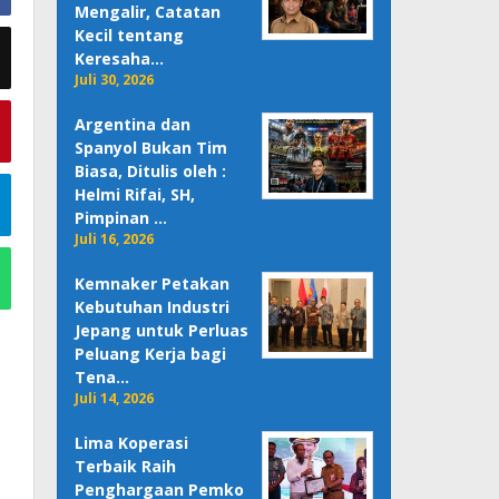
Mengalir, Catatan
Kecil tentang
Keresaha…
Juli 30, 2026
Argentina dan
Spanyol Bukan Tim
Biasa, Ditulis oleh :
Helmi Rifai, SH,
Pimpinan …
Juli 16, 2026
Kemnaker Petakan
Kebutuhan Industri
Jepang untuk Perluas
Peluang Kerja bagi
Tena…
Juli 14, 2026
Lima Koperasi
Terbaik Raih
Penghargaan Pemko