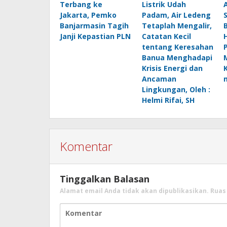
Terbang ke
Listrik Udah
Jakarta, Pemko
Padam, Air Ledeng
Banjarmasin Tagih
Tetaplah Mengalir,
B
Janji Kepastian PLN
Catatan Kecil
H
tentang Keresahan
Banua Menghadapi
Krisis Energi dan
Ancaman
Lingkungan, Oleh :
Helmi Rifai, SH
Komentar
Tinggalkan Balasan
Alamat email Anda tidak akan dipublikasikan.
Ruas