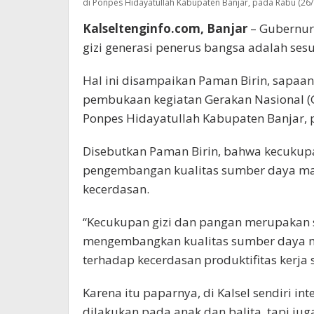
di Ponpes Hidayatullah Kabupaten Banjar, pada Rabu (26/
Kalseltenginfo.com, Banjar
– Gubernur 
gizi generasi penerus bangsa adalah ses
Hal ini disampaikan Paman Birin, sapaa
pembukaan kegiatan Gerakan Nasional (Ge
Ponpes Hidayatullah Kabupaten Banjar, 
Disebutkan Paman Birin, bahwa kecukupa
pengembangan kualitas sumber daya man
kecerdasan.
“Kecukupan gizi dan pangan merupakan s
mengembangkan kualitas sumber daya man
terhadap kecerdasan produktifitas kerja
Karena itu paparnya, di Kalsel sendiri in
dilakukan pada anak dan balita, tapi jug