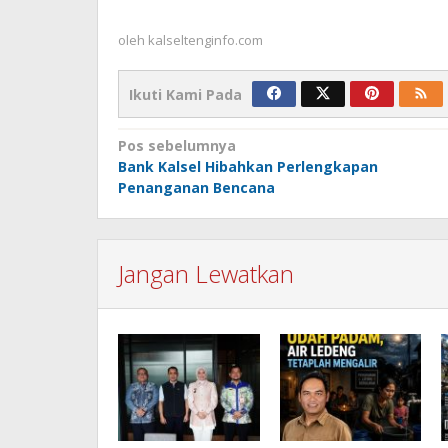
oleh
kalseltenginfo.com
Ikuti Kami Pada
Navigasi
Pos sebelumnya
Bank Kalsel Hibahkan Perlengkapan
pos
Penanganan Bencana
Jangan Lewatkan