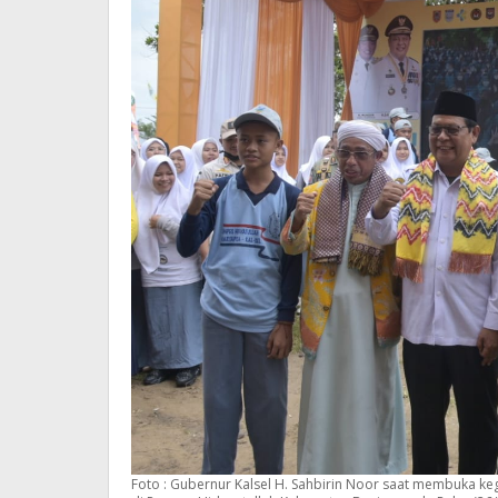
Foto : Gubernur Kalsel H. Sahbirin Noor saat membuka keg