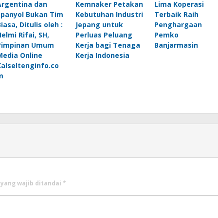
Argentina dan
Kemnaker Petakan
Lima Koperasi
Spanyol Bukan Tim
Kebutuhan Industri
Terbaik Raih
iasa, Ditulis oleh :
Jepang untuk
Penghargaan
elmi Rifai, SH,
Perluas Peluang
Pemko
Pimpinan Umum
Kerja bagi Tenaga
Banjarmasin
Media Online
Kerja Indonesia
Kalseltenginfo.co
m
 yang wajib ditandai
*