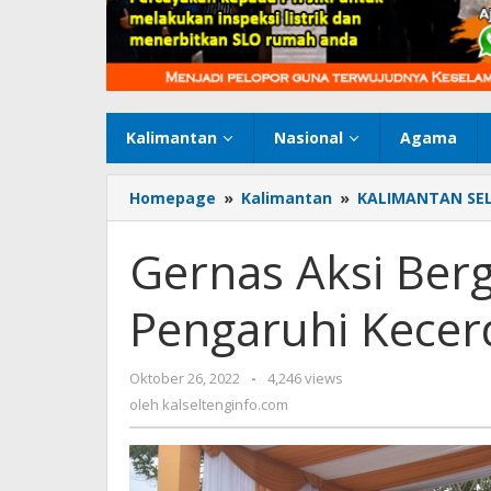
Kalimantan
Nasional
Agama
Homepage
»
Kalimantan
»
KALIMANTAN SE
Gernas Aksi Bergi
Pengaruhi Kece
Oktober 26, 2022
oleh
-
4,246 views
kalseltenginfo.com
oleh
kalseltenginfo.com