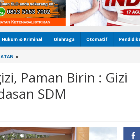
Hukum & Kriminal
Olahraga
Otomatif
Pendidik
LATAN
»
Gernas
Aksi
Bergizi,
zi, Paman Birin : Gizi
Paman
Birin
rdasan SDM
:
Gizi
Pengaruhi
Kecerdasan
SDM