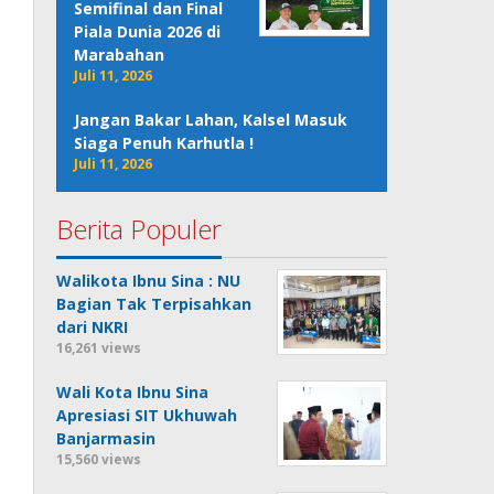
Semifinal dan Final
Piala Dunia 2026 di
Marabahan
Juli 11, 2026
Jangan Bakar Lahan, Kalsel Masuk
Siaga Penuh Karhutla !
Juli 11, 2026
Berita Populer
Walikota Ibnu Sina : NU
Bagian Tak Terpisahkan
dari NKRI
16,261 views
Wali Kota Ibnu Sina
Apresiasi SIT Ukhuwah
Banjarmasin
15,560 views