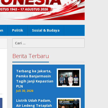
an
Politik
Sosial & Budaya
Cari
untuk:
Berita Terbaru
Terbang ke Jakarta,
Pemko Banjarmasin
Tagih Janji Kepastian
PLN
Juli 30, 2026
Listrik Udah Padam,
Air Ledeng Tetaplah