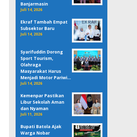
Banjarmasin
Juli 14, 2026
Ekraf Tambah Empat
Subsektor Baru
Juli 14, 2026
Syarifuddin Dorong
Sport Tourism,
Olahraga
Masyarakat Harus
Menjadi Motor Pariwi…
Juli 14, 2026
Kemenpar Pastikan
Libur Sekolah Aman
dan Nyaman
Juli 11, 2026
Bupati Batola Ajak
Warga Nobar