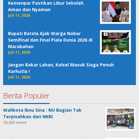
Kemenpar Pastikan Libur Sekolah
Aman dan Nyaman
Juli 11, 2026
Bupati Batola Ajak Warga Nobar
Semifinal dan Final Piala Dunia 2026 di
Marabahan
Juli 11, 2026
Jangan Bakar Lahan, Kalsel Masuk Siaga Penuh
Karhutla !
Juli 11, 2026
Berita Populer
Walikota Ibnu Sina : NU Bagian Tak
Terpisahkan dari NKRI
16,262 views