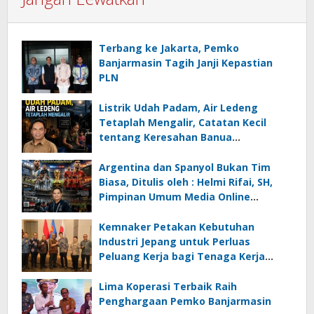
Terbang ke Jakarta, Pemko
Banjarmasin Tagih Janji Kepastian
PLN
Listrik Udah Padam, Air Ledeng
Tetaplah Mengalir, Catatan Kecil
tentang Keresahan Banua
Menghadapi Krisis Energi dan
Ancaman Lingkungan, Oleh : Helmi
Argentina dan Spanyol Bukan Tim
Rifai, SH
Biasa, Ditulis oleh : Helmi Rifai, SH,
Pimpinan Umum Media Online
Kalseltenginfo.com
Kemnaker Petakan Kebutuhan
Industri Jepang untuk Perluas
Peluang Kerja bagi Tenaga Kerja
Indonesia
Lima Koperasi Terbaik Raih
Penghargaan Pemko Banjarmasin