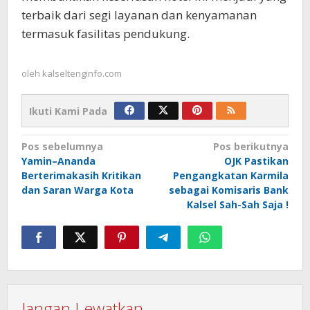
terbaik dari segi layanan dan kenyamanan
termasuk fasilitas pendukung.
oleh
kalseltenginfo.com
Ikuti Kami Pada
Navigasi
Pos sebelumnya
Pos berikutnya
Yamin–Ananda
OJK Pastikan
pos
Berterimakasih Kritikan
Pengangkatan Karmila
dan Saran Warga Kota
sebagai Komisaris Bank
Kalsel Sah-Sah Saja !
Jangan Lewatkan