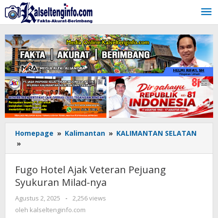
Lewati
ke
konten
Homepage
»
Kalimantan
»
KALIMANTAN SELATAN
»
Fugo
Hotel
Ajak
Fugo Hotel Ajak Veteran Pejuang
Veteran
Syukuran Milad-nya
Pejuang
Syukuran
Agustus 2, 2025
oleh
-
2,256 views
Milad-
kalseltenginfo.com
oleh
kalseltenginfo.com
nya