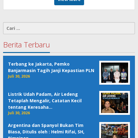
Cari
untuk:
Berita Terbaru
Terbang ke Jakarta, Pemko
Banjarmasin Tagih Janji Kepastian PLN
Juli 30, 2026
Listrik Udah Padam, Air Ledeng
Tetaplah Mengalir, Catatan Kecil
tentang Keresaha…
Juli 30, 2026
Argentina dan Spanyol Bukan Tim
Biasa, Ditulis oleh : Helmi Rifai, SH,