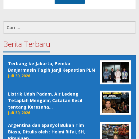
Cari
untuk:
Berita Terbaru
Terbang ke Jakarta, Pemko
Banjarmasin Tagih Janji Kepastian PLN
Juli 30, 2026
Listrik Udah Padam, Air Ledeng
Tetaplah Mengalir, Catatan Kecil
tentang Keresaha…
Juli 30, 2026
Argentina dan Spanyol Bukan Tim
Biasa, Ditulis oleh : Helmi Rifai, SH,
Pimpinan …