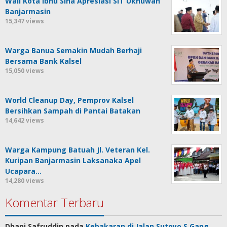
Wali Kota Ibnu Sina Apresiasi SIT Ukhuwah
Banjarmasin
15,347 views
Warga Banua Semakin Mudah Berhaji
Bersama Bank Kalsel
15,050 views
World Cleanup Day, Pemprov Kalsel
Bersihkan Sampah di Pantai Batakan
14,642 views
Warga Kampung Batuah Jl. Veteran Kel.
Kuripan Banjarmasin Laksanaka Apel
Ucapara…
14,280 views
Komentar Terbaru
Dhani Safruddin
pada
Kebakaran di Jalan Sutoyo S Gang