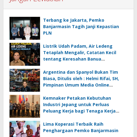
Terbang ke Jakarta, Pemko
Banjarmasin Tagih Janji Kepastian
PLN
Listrik Udah Padam, Air Ledeng
Tetaplah Mengalir, Catatan Kecil
tentang Keresahan Banua
Menghadapi Krisis Energi dan
Ancaman Lingkungan, Oleh : Helmi
Argentina dan Spanyol Bukan Tim
Rifai, SH
Biasa, Ditulis oleh : Helmi Rifai, SH,
Pimpinan Umum Media Online
Kalseltenginfo.com
Kemnaker Petakan Kebutuhan
Industri Jepang untuk Perluas
Peluang Kerja bagi Tenaga Kerja
Indonesia
Lima Koperasi Terbaik Raih
Penghargaan Pemko Banjarmasin