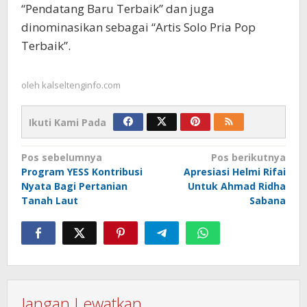
“Pendatang Baru Terbaik” dan juga
dinominasikan sebagai “Artis Solo Pria Pop
Terbaik”.
oleh
kalseltenginfo.com
Ikuti Kami Pada
Navigasi
Pos sebelumnya
Pos berikutnya
Program YESS Kontribusi
Apresiasi Helmi Rifai
pos
Nyata Bagi Pertanian
Untuk Ahmad Ridha
Tanah Laut
Sabana
Jangan Lewatkan