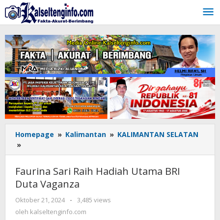
Lewati
ke
konten
Homepage
»
Kalimantan
»
KALIMANTAN SELATAN
»
Faurina
Sari
Raih
Faurina Sari Raih Hadiah Utama BRI
Hadiah
Duta Vaganza
Utama
BRI
Oktober 21, 2024
oleh
-
3,485 views
Duta
kalseltenginfo.com
oleh
kalseltenginfo.com
Vaganza