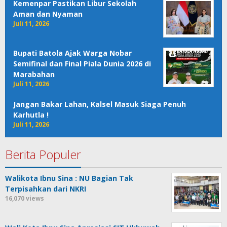
Kemenpar Pastikan Libur Sekolah
Aman dan Nyaman
Juli 11, 2026
Bupati Batola Ajak Warga Nobar
Semifinal dan Final Piala Dunia 2026 di
Marabahan
Juli 11, 2026
Jangan Bakar Lahan, Kalsel Masuk Siaga Penuh
Karhutla !
Juli 11, 2026
Berita Populer
Walikota Ibnu Sina : NU Bagian Tak
Terpisahkan dari NKRI
16,070 views