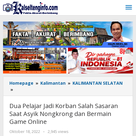
Lewati
ke
konten
Homepage
»
Kalimantan
»
KALIMANTAN SELATAN
»
Dua
Pelajar
Jadi
Dua Pelajar Jadi Korban Salah Sasaran
Korban
Saat Asyik Nongkrong dan Bermain
Salah
Game Online
Sasaran
Saat
Oktober 18, 2022
oleh
-
2,945 views
Asyik