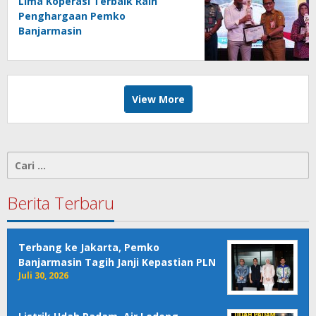
Lima Koperasi Terbaik Raih
Penghargaan Pemko
Banjarmasin
View More
Cari
untuk:
Berita Terbaru
Terbang ke Jakarta, Pemko
Banjarmasin Tagih Janji Kepastian PLN
Juli 30, 2026