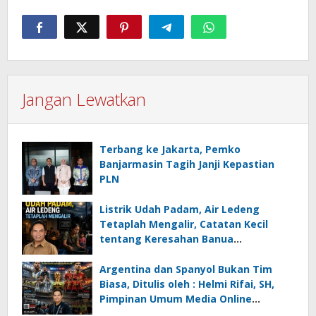
Jangan Lewatkan
Terbang ke Jakarta, Pemko
Banjarmasin Tagih Janji Kepastian
PLN
Listrik Udah Padam, Air Ledeng
Tetaplah Mengalir, Catatan Kecil
tentang Keresahan Banua
Menghadapi Krisis Energi dan
Ancaman Lingkungan, Oleh : Helmi
Argentina dan Spanyol Bukan Tim
Rifai, SH
Biasa, Ditulis oleh : Helmi Rifai, SH,
Pimpinan Umum Media Online
Kalseltenginfo.com