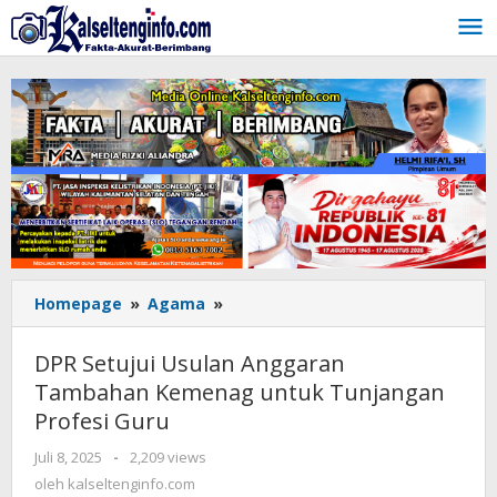
Lewati
ke
konten
Homepage
»
Agama
»
DPR
Setujui
Usulan
DPR Setujui Usulan Anggaran
Anggaran
Tambahan Kemenag untuk Tunjangan
Tambahan
Profesi Guru
Kemenag
untuk
Juli 8, 2025
oleh
-
2,209 views
Tunjangan
kalseltenginfo.com
oleh
kalseltenginfo.com
Profesi