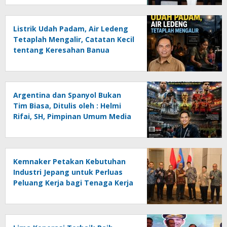
Listrik Udah Padam, Air Ledeng
Tetaplah Mengalir, Catatan Kecil
tentang Keresahan Banua
Menghadapi Krisis Energi dan
Ancaman Lingkungan, Oleh :
Helmi Rifai, SH
Argentina dan Spanyol Bukan
Tim Biasa, Ditulis oleh : Helmi
Rifai, SH, Pimpinan Umum Media
Online Kalseltenginfo.com
Kemnaker Petakan Kebutuhan
Industri Jepang untuk Perluas
Peluang Kerja bagi Tenaga Kerja
Indonesia