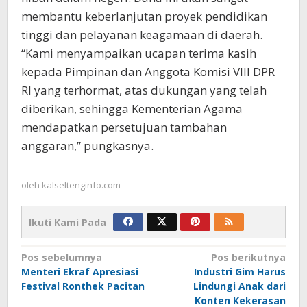
membantu keberlanjutan proyek pendidikan
tinggi dan pelayanan keagamaan di daerah.
“Kami menyampaikan ucapan terima kasih
kepada Pimpinan dan Anggota Komisi VIII DPR
RI yang terhormat, atas dukungan yang telah
diberikan, sehingga Kementerian Agama
mendapatkan persetujuan tambahan
anggaran,” pungkasnya.
oleh
kalseltenginfo.com
Ikuti Kami Pada
Navigasi
Pos sebelumnya
Pos berikutnya
Menteri Ekraf Apresiasi
Industri Gim Harus
pos
Festival Ronthek Pacitan
Lindungi Anak dari
Konten Kekerasan