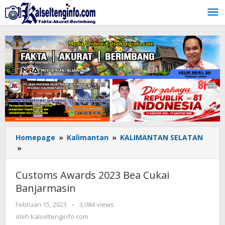
Lewati
ke
konten
Homepage
»
Kalimantan
»
KALIMANTAN SELATAN
»
Customs
Awards
2023
Customs Awards 2023 Bea Cukai
Bea
Banjarmasin
Cukai
Banjarmasin
Februari 15, 2023
oleh
-
3,084 views
kalseltenginfo.com
oleh
kalseltenginfo.com