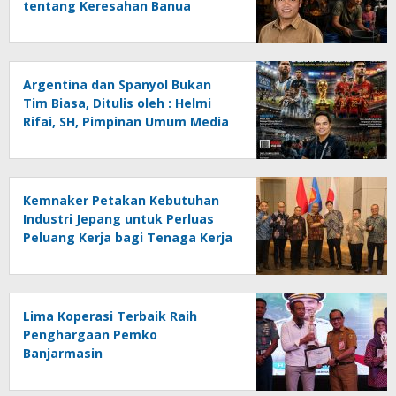
tentang Keresahan Banua
Menghadapi Krisis Energi dan
Ancaman Lingkungan, Oleh :
Helmi Rifai, SH
Argentina dan Spanyol Bukan
Tim Biasa, Ditulis oleh : Helmi
Rifai, SH, Pimpinan Umum Media
Online Kalseltenginfo.com
Kemnaker Petakan Kebutuhan
Industri Jepang untuk Perluas
Peluang Kerja bagi Tenaga Kerja
Indonesia
Lima Koperasi Terbaik Raih
Penghargaan Pemko
Banjarmasin