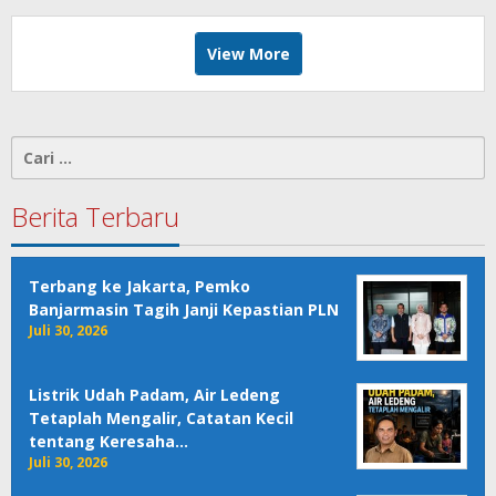
View More
Cari
untuk:
Berita Terbaru
Terbang ke Jakarta, Pemko
Banjarmasin Tagih Janji Kepastian PLN
Juli 30, 2026
Listrik Udah Padam, Air Ledeng
Tetaplah Mengalir, Catatan Kecil
tentang Keresaha…
Juli 30, 2026