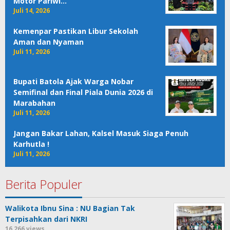
Motor Pariwi…
Juli 14, 2026
Kemenpar Pastikan Libur Sekolah
Aman dan Nyaman
Juli 11, 2026
Bupati Batola Ajak Warga Nobar
Semifinal dan Final Piala Dunia 2026 di
Marabahan
Juli 11, 2026
Jangan Bakar Lahan, Kalsel Masuk Siaga Penuh
Karhutla !
Juli 11, 2026
Berita Populer
Walikota Ibnu Sina : NU Bagian Tak
Terpisahkan dari NKRI
16,266 views