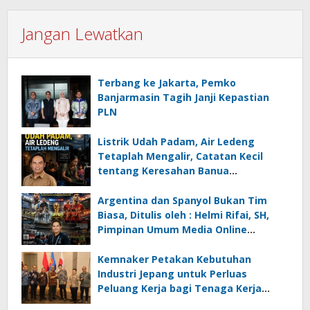
Jangan Lewatkan
Terbang ke Jakarta, Pemko
Banjarmasin Tagih Janji Kepastian
PLN
Listrik Udah Padam, Air Ledeng
Tetaplah Mengalir, Catatan Kecil
tentang Keresahan Banua
Menghadapi Krisis Energi dan
Ancaman Lingkungan, Oleh : Helmi
Argentina dan Spanyol Bukan Tim
Rifai, SH
Biasa, Ditulis oleh : Helmi Rifai, SH,
Pimpinan Umum Media Online
Kalseltenginfo.com
Kemnaker Petakan Kebutuhan
Industri Jepang untuk Perluas
Peluang Kerja bagi Tenaga Kerja
Indonesia