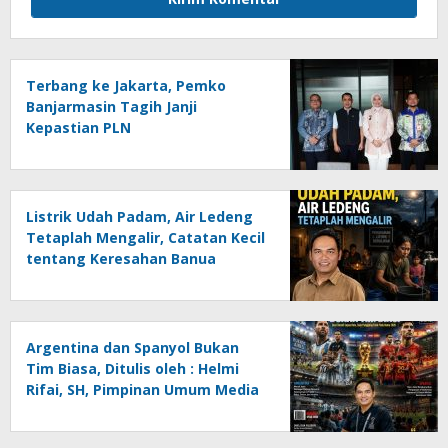
Terbang ke Jakarta, Pemko
Banjarmasin Tagih Janji
Kepastian PLN
Listrik Udah Padam, Air Ledeng
Tetaplah Mengalir, Catatan Kecil
tentang Keresahan Banua
Menghadapi Krisis Energi dan
Ancaman Lingkungan, Oleh :
Helmi Rifai, SH
Argentina dan Spanyol Bukan
Tim Biasa, Ditulis oleh : Helmi
Rifai, SH, Pimpinan Umum Media
Online Kalseltenginfo.com