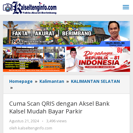
Lewati
ke
konten
Homepage
»
Kalimantan
»
KALIMANTAN SELATAN
»
Cuma
Scan
QRIS
Cuma Scan QRIS dengan Aksel Bank
dengan
Kalsel Mudah Bayar Parkir
Aksel
Bank
Agustus 21, 2024
oleh
-
3,496 views
Kalsel
kalseltenginfo.com
oleh
kalseltenginfo.com
Mudah