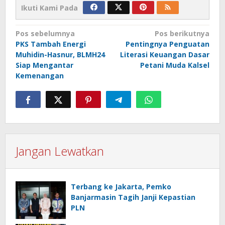
Ikuti Kami Pada
Navigasi
Pos sebelumnya
Pos berikutnya
PKS Tambah Energi
Pentingnya Penguatan
pos
Muhidin-Hasnur, BLMH24
Literasi Keuangan Dasar
Siap Mengantar
Petani Muda Kalsel
Kemenangan
Jangan Lewatkan
Terbang ke Jakarta, Pemko
Banjarmasin Tagih Janji Kepastian
PLN