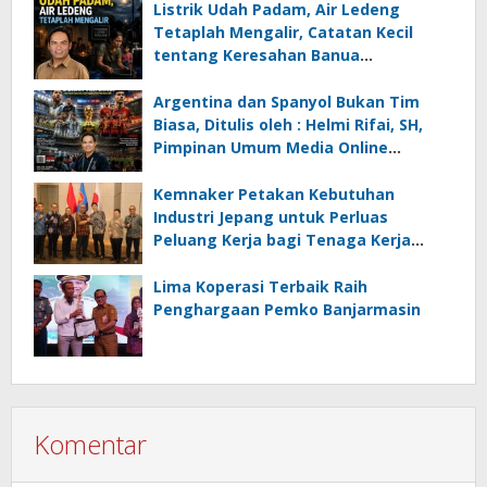
Listrik Udah Padam, Air Ledeng
Tetaplah Mengalir, Catatan Kecil
tentang Keresahan Banua
Menghadapi Krisis Energi dan
Ancaman Lingkungan, Oleh : Helmi
Argentina dan Spanyol Bukan Tim
Rifai, SH
Biasa, Ditulis oleh : Helmi Rifai, SH,
Pimpinan Umum Media Online
Kalseltenginfo.com
Kemnaker Petakan Kebutuhan
Industri Jepang untuk Perluas
Peluang Kerja bagi Tenaga Kerja
Indonesia
Lima Koperasi Terbaik Raih
Penghargaan Pemko Banjarmasin
Komentar