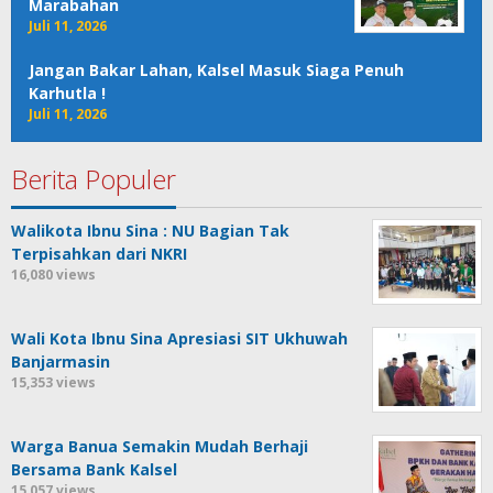
Marabahan
Juli 11, 2026
Jangan Bakar Lahan, Kalsel Masuk Siaga Penuh
Karhutla !
Juli 11, 2026
Berita Populer
Walikota Ibnu Sina : NU Bagian Tak
Terpisahkan dari NKRI
16,080 views
Wali Kota Ibnu Sina Apresiasi SIT Ukhuwah
Banjarmasin
15,353 views
Warga Banua Semakin Mudah Berhaji
Bersama Bank Kalsel
15,057 views