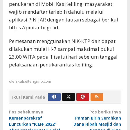
penukaran di Mobil Kas Keliling, masyarakat
wajib mendaftar terlebih dahulu melalui
aplikasi PINTAR dengan tautan sebagai berikut
https://pintar.bi.go.id.
Pemesanan menggunakan NIK-KTP dan dapat
dilakukan mulai H-7 sampai maksimal pukul
23.00 WITA pada 1 (satu) hari sebelum tanggal
pelaksanaan penukaran kas keliling.
oleh
kalseltenginfo.com
Ikuti Kami Pada
Navigasi
Pos sebelumnya
Pos berikutnya
Kemenparekraf
Paman Birin Serahkan
pos
Luncurkan “ICEFF 2022”
Dana Hibah Masjid dan