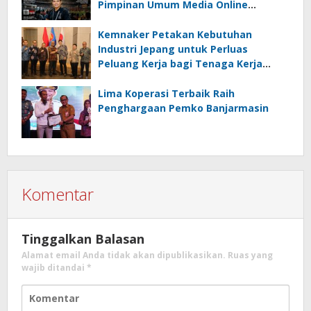
Pimpinan Umum Media Online
Kalseltenginfo.com
Kemnaker Petakan Kebutuhan
Industri Jepang untuk Perluas
Peluang Kerja bagi Tenaga Kerja
Indonesia
Lima Koperasi Terbaik Raih
Penghargaan Pemko Banjarmasin
Komentar
Tinggalkan Balasan
Alamat email Anda tidak akan dipublikasikan.
Ruas yang
wajib ditandai
*