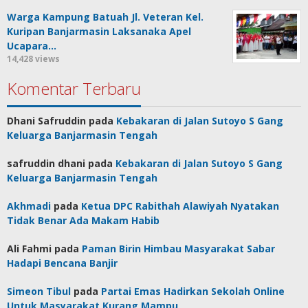
Warga Kampung Batuah Jl. Veteran Kel.
Kuripan Banjarmasin Laksanaka Apel
Ucapara…
14,428 views
Komentar Terbaru
Dhani Safruddin
pada
Kebakaran di Jalan Sutoyo S Gang
Keluarga Banjarmasin Tengah
safruddin dhani
pada
Kebakaran di Jalan Sutoyo S Gang
Keluarga Banjarmasin Tengah
Akhmadi
pada
Ketua DPC Rabithah Alawiyah Nyatakan
Tidak Benar Ada Makam Habib
Ali Fahmi
pada
Paman Birin Himbau Masyarakat Sabar
Hadapi Bencana Banjir
Simeon Tibul
pada
Partai Emas Hadirkan Sekolah Online
Untuk Masyarakat Kurang Mampu