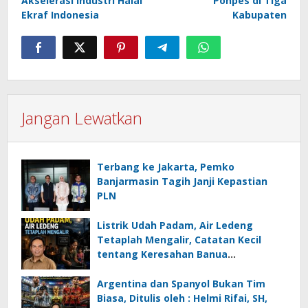
Akselerasi Industri Halal
Ponpes di Tiga
Ekraf Indonesia
Kabupaten
Jangan Lewatkan
Terbang ke Jakarta, Pemko
Banjarmasin Tagih Janji Kepastian
PLN
Listrik Udah Padam, Air Ledeng
Tetaplah Mengalir, Catatan Kecil
tentang Keresahan Banua
Menghadapi Krisis Energi dan
Ancaman Lingkungan, Oleh : Helmi
Argentina dan Spanyol Bukan Tim
Rifai, SH
Biasa, Ditulis oleh : Helmi Rifai, SH,