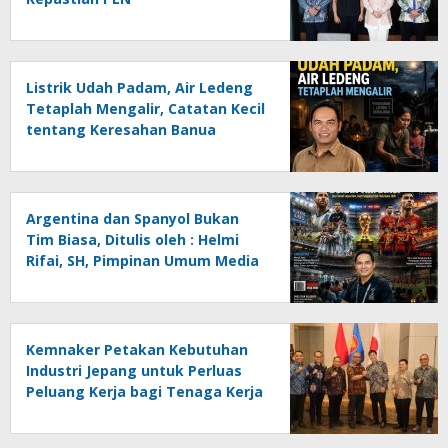
Listrik Udah Padam, Air Ledeng
Tetaplah Mengalir, Catatan Kecil
tentang Keresahan Banua
Menghadapi Krisis Energi dan
Ancaman Lingkungan, Oleh :
Helmi Rifai, SH
Argentina dan Spanyol Bukan
Tim Biasa, Ditulis oleh : Helmi
Rifai, SH, Pimpinan Umum Media
Online Kalseltenginfo.com
Kemnaker Petakan Kebutuhan
Industri Jepang untuk Perluas
Peluang Kerja bagi Tenaga Kerja
Indonesia