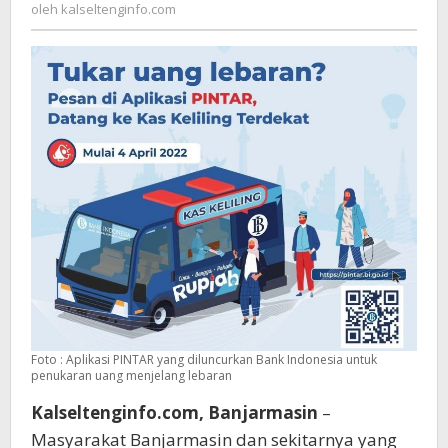
kalseltenginfo.com
oleh
kalseltenginfo.com
Keliling
Bank
Indoneia
Ada
Dimana
Saja
Foto : Aplikasi PINTAR yang diluncurkan Bank Indonesia untuk
penukaran uang menjelang lebaran
Kalseltenginfo.com, Banjarmasin
–
Masyarakat Banjarmasin dan sekitarnya yang