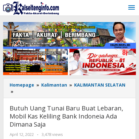
Lewati
ke
konten
Homepage
»
Kalimantan
»
KALIMANTAN SELATAN
»
Butuh
Uang
Tunai
Butuh Uang Tunai Baru Buat Lebaran,
Baru
Mobil Kas Keliling Bank Indoneia Ada
Buat
Dimana Saja
Lebaran,
Mobil
April 12, 2022
oleh
-
3,478 views
Kas