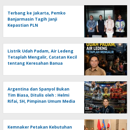
Terbang ke Jakarta, Pemko
Banjarmasin Tagih Janji
Kepastian PLN
Listrik Udah Padam, Air Ledeng
Tetaplah Mengalir, Catatan Kecil
tentang Keresahan Banua
Menghadapi Krisis Energi dan
Ancaman Lingkungan, Oleh :
Helmi Rifai, SH
Argentina dan Spanyol Bukan
Tim Biasa, Ditulis oleh : Helmi
Rifai, SH, Pimpinan Umum Media
Online Kalseltenginfo.com
Kemnaker Petakan Kebutuhan