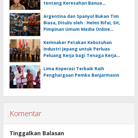
tentang Keresahan Banua
Menghadapi Krisis Energi dan
Ancaman Lingkungan, Oleh : Helmi
Argentina dan Spanyol Bukan Tim
Rifai, SH
Biasa, Ditulis oleh : Helmi Rifai, SH,
Pimpinan Umum Media Online
Kalseltenginfo.com
Kemnaker Petakan Kebutuhan
Industri Jepang untuk Perluas
Peluang Kerja bagi Tenaga Kerja
Indonesia
Lima Koperasi Terbaik Raih
Penghargaan Pemko Banjarmasin
Komentar
Tinggalkan Balasan