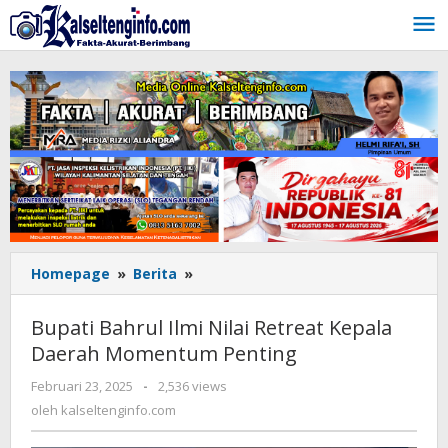
Lewati
ke
konten
Homepage
»
Berita
»
Bupati
Bahrul
Ilmi
Bupati Bahrul Ilmi Nilai Retreat Kepala
Nilai
Daerah Momentum Penting
Retreat
Kepala
Februari 23, 2025
oleh
-
2,536 views
Daerah
kalseltenginfo.com
oleh
kalseltenginfo.com
Momentum
Penting