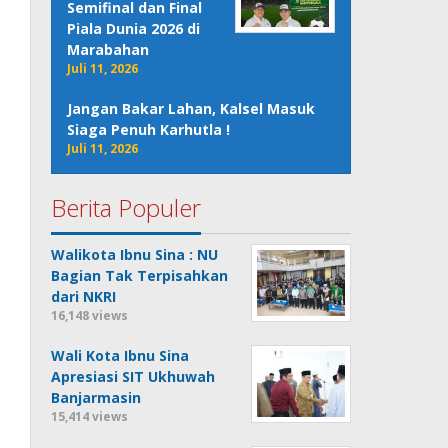
Semifinal dan Final
Piala Dunia 2026 di
Marabahan
Juli 11, 2026
Jangan Bakar Lahan, Kalsel Masuk
Siaga Penuh Karhutla !
Juli 11, 2026
Berita Populer
Walikota Ibnu Sina : NU
Bagian Tak Terpisahkan
dari NKRI
16,148 views
Wali Kota Ibnu Sina
Apresiasi SIT Ukhuwah
Banjarmasin
15,414 views