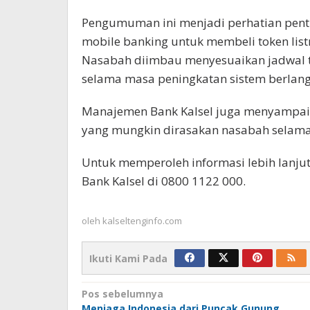
Pengumuman ini menjadi perhatian pent
mobile banking untuk membeli token li
Nasabah diimbau menyesuaikan jadwal t
selama masa peningkatan sistem berlan
Manajemen Bank Kalsel juga menyampa
yang mungkin dirasakan nasabah selama 
Untuk memperoleh informasi lebih lanju
Bank Kalsel di 0800 1122 000.
oleh
kalseltenginfo.com
Ikuti Kami Pada
Navigasi
Pos sebelumnya
Menjaga Indonesia dari Puncak Gunung