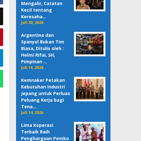
Mengalir, Catatan
Kecil tentang
Keresaha…
Juli 30, 2026
Argentina dan
Spanyol Bukan Tim
Biasa, Ditulis oleh :
Helmi Rifai, SH,
Pimpinan …
Juli 16, 2026
Kemnaker Petakan
Kebutuhan Industri
Jepang untuk Perluas
Peluang Kerja bagi
Tena…
Juli 14, 2026
Lima Koperasi
Terbaik Raih
Penghargaan Pemko