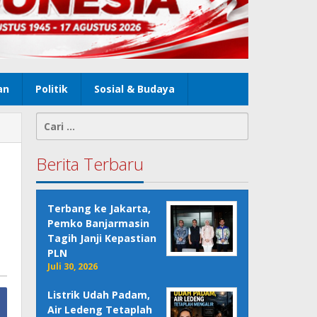
an
Politik
Sosial & Budaya
Cari
untuk:
Berita Terbaru
Terbang ke Jakarta,
Pemko Banjarmasin
Tagih Janji Kepastian
PLN
Juli 30, 2026
Listrik Udah Padam,
Air Ledeng Tetaplah