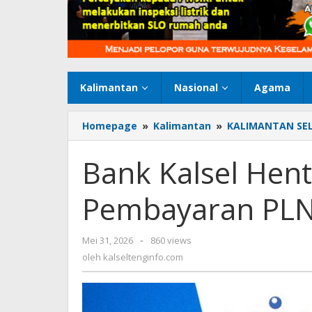
Kalimantan
Nasional
Agama
Homepage
»
Kalimantan
»
KALIMANTAN SE
Bank Kalsel Hen
Pembayaran PLN
Mei 31, 2026
oleh
-
860 views
kalseltenginfo.com
oleh
kalseltenginfo.com