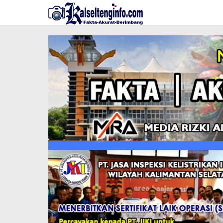
Lewati
ke
konten