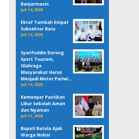
Banjarmasin
Juli 14, 2026
Ekraf Tambah Empat
Subsektor Baru
Juli 14, 2026
Syarifuddin Dorong
Sport Tourism,
Olahraga
Masyarakat Harus
Menjadi Motor Pariwi…
Juli 14, 2026
Kemenpar Pastikan
Libur Sekolah Aman
dan Nyaman
Juli 11, 2026
Bupati Batola Ajak
Warga Nobar