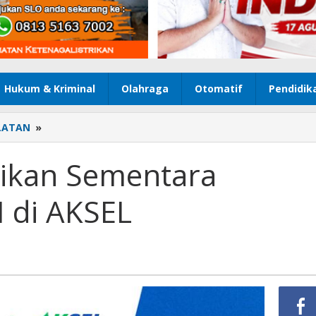
Hukum & Kriminal
Olahraga
Otomatif
Pendidik
LATAN
»
Bank
Kalsel
Hentikan
tikan Sementara
Sementara
Pembayaran
 di AKSEL
PLN
di
AKSEL