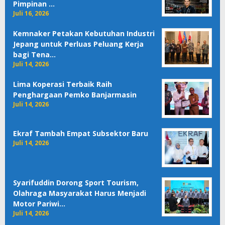
Pimpinan …
Juli 16, 2026
Kemnaker Petakan Kebutuhan Industri
Jepang untuk Perluas Peluang Kerja
bagi Tena…
Juli 14, 2026
Lima Koperasi Terbaik Raih
Penghargaan Pemko Banjarmasin
Juli 14, 2026
Ekraf Tambah Empat Subsektor Baru
Juli 14, 2026
Syarifuddin Dorong Sport Tourism,
Olahraga Masyarakat Harus Menjadi
Motor Pariwi…
Juli 14, 2026