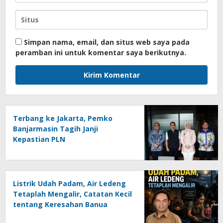
Simpan nama, email, dan situs web saya pada
peramban ini untuk komentar saya berikutnya.
Terbang ke Jakarta, Pemko
Banjarmasin Tagih Janji
Kepastian PLN
Listrik Udah Padam, Air Ledeng
Tetaplah Mengalir, Catatan Kecil
tentang Keresahan Banua
Menghadapi Krisis Energi dan