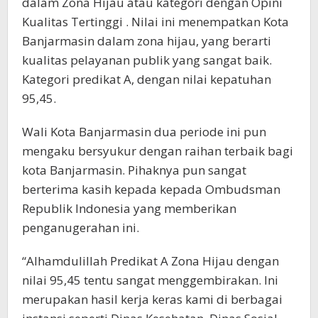
dalam Zona Hijau atau kategori dengan Opini
Kualitas Tertinggi . Nilai ini menempatkan Kota
Banjarmasin dalam zona hijau, yang berarti
kualitas pelayanan publik yang sangat baik.
Kategori predikat A, dengan nilai kepatuhan
95,45.
Wali Kota Banjarmasin dua periode ini pun
mengaku bersyukur dengan raihan terbaik bagi
kota Banjarmasin. Pihaknya pun sangat
berterima kasih kepada kepada Ombudsman
Republik Indonesia yang memberikan
penganugerahan ini.
“Alhamdulillah Predikat A Zona Hijau dengan
nilai 95,45 tentu sangat menggembirakan. Ini
merupakan hasil kerja keras kami di berbagai