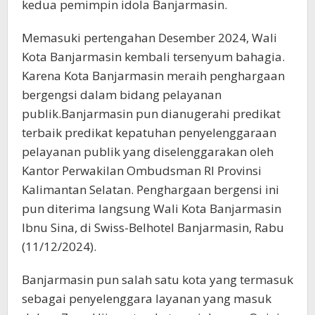
kedua pemimpin idola Banjarmasin.
Memasuki pertengahan Desember 2024, Wali
Kota Banjarmasin kembali tersenyum bahagia.
Karena Kota Banjarmasin meraih penghargaan
bergengsi dalam bidang pelayanan
publik.Banjarmasin pun dianugerahi predikat
terbaik predikat kepatuhan penyelenggaraan
pelayanan publik yang diselenggarakan oleh
Kantor Perwakilan Ombudsman RI Provinsi
Kalimantan Selatan. Penghargaan bergensi ini
pun diterima langsung Wali Kota Banjarmasin
Ibnu Sina, di Swiss-Belhotel Banjarmasin, Rabu
(11/12/2024).
Banjarmasin pun salah satu kota yang termasuk
sebagai penyelenggara layanan yang masuk