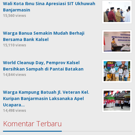
Wali Kota Ibnu Sina Apresiasi SIT Ukhuwah
Banjarmasin
15,560 views
Warga Banua Semakin Mudah Berhaji
Bersama Bank Kalsel
15,110 views
World Cleanup Day, Pemprov Kalsel
Bersihkan Sampah di Pantai Batakan
14,844 views
Warga Kampung Batuah Jl. Veteran Kel.
Kuripan Banjarmasin Laksanaka Apel
Ucapara…
14,498 views
Komentar Terbaru