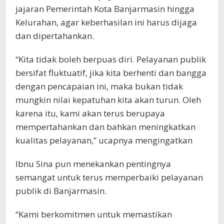
jajaran Pemerintah Kota Banjarmasin hingga
Kelurahan, agar keberhasilan ini harus dijaga
dan dipertahankan.
“Kita tidak boleh berpuas diri. Pelayanan publik
bersifat fluktuatif, jika kita berhenti dan bangga
dengan pencapaian ini, maka bukan tidak
mungkin nilai kepatuhan kita akan turun. Oleh
karena itu, kami akan terus berupaya
mempertahankan dan bahkan meningkatkan
kualitas pelayanan,” ucapnya mengingatkan
Ibnu Sina pun menekankan pentingnya
semangat untuk terus memperbaiki pelayanan
publik di Banjarmasin.
“Kami berkomitmen untuk memastikan