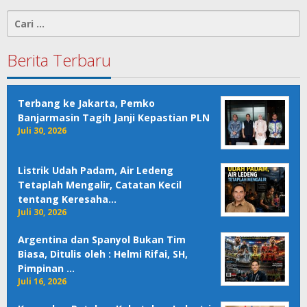
Cari
untuk:
Berita Terbaru
Terbang ke Jakarta, Pemko
Banjarmasin Tagih Janji Kepastian PLN
Juli 30, 2026
Listrik Udah Padam, Air Ledeng
Tetaplah Mengalir, Catatan Kecil
tentang Keresaha…
Juli 30, 2026
Argentina dan Spanyol Bukan Tim
Biasa, Ditulis oleh : Helmi Rifai, SH,
Pimpinan …
Juli 16, 2026