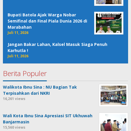
Bupati Batola Ajak Warga Nobar
Semifinal dan Final Piala Dunia 2026 di
Marabahan
Juli 11, 2026
Jangan Bakar Lahan, Kalsel Masuk Siaga Penuh
Karhutla !
Juli 11, 2026
Berita Populer
Walikota Ibnu Sina : NU Bagian Tak
Terpisahkan dari NKRI
16,261 views
Wali Kota Ibnu Sina Apresiasi SIT Ukhuwah
Banjarmasin
15,560 views