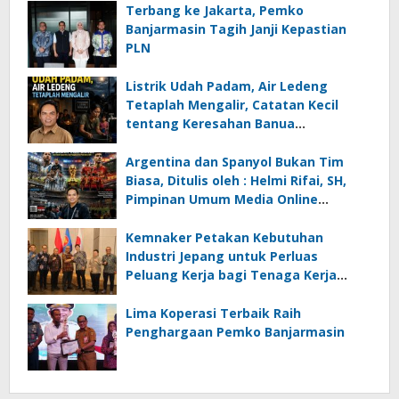
Terbang ke Jakarta, Pemko
Banjarmasin Tagih Janji Kepastian
PLN
Listrik Udah Padam, Air Ledeng
Tetaplah Mengalir, Catatan Kecil
tentang Keresahan Banua
Menghadapi Krisis Energi dan
Ancaman Lingkungan, Oleh : Helmi
Argentina dan Spanyol Bukan Tim
Rifai, SH
Biasa, Ditulis oleh : Helmi Rifai, SH,
Pimpinan Umum Media Online
Kalseltenginfo.com
Kemnaker Petakan Kebutuhan
Industri Jepang untuk Perluas
Peluang Kerja bagi Tenaga Kerja
Indonesia
Lima Koperasi Terbaik Raih
Penghargaan Pemko Banjarmasin