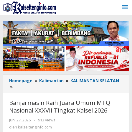
Lewati
ke
konten
Homepage
»
Kalimantan
»
KALIMANTAN SELATAN
»
Banjarmasin
Raih
Juara
Banjarmasin Raih Juara Umum MTQ
Umum
Nasional XXXVII Tingkat Kalsel 2026
MTQ
Nasional
Juni 27, 2026
oleh
-
913 views
XXXVII
kalseltenginfo.com
oleh
kalseltenginfo.com
Tingkat