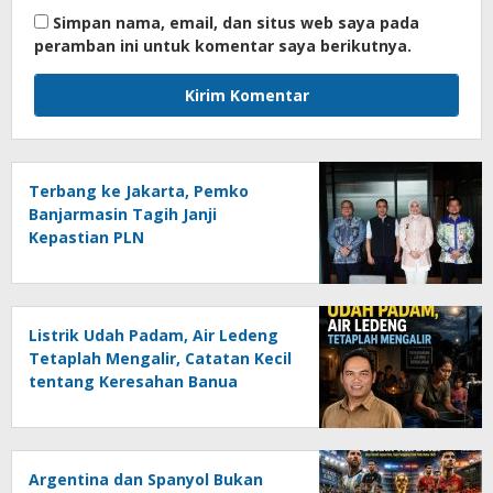
Simpan nama, email, dan situs web saya pada
peramban ini untuk komentar saya berikutnya.
Terbang ke Jakarta, Pemko
Banjarmasin Tagih Janji
Kepastian PLN
Listrik Udah Padam, Air Ledeng
Tetaplah Mengalir, Catatan Kecil
tentang Keresahan Banua
Menghadapi Krisis Energi dan
Ancaman Lingkungan, Oleh :
Helmi Rifai, SH
Argentina dan Spanyol Bukan